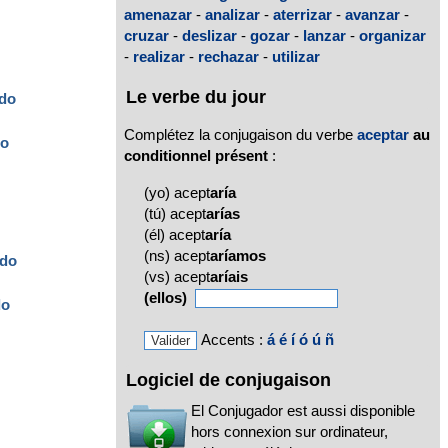
amenazar
-
analizar
-
aterrizar
-
avanzar
-
cruzar
-
deslizar
-
gozar
-
lanzar
-
organizar
-
realizar
-
rechazar
-
utilizar
Le verbe du jour
do
Complétez la conjugaison du verbe
aceptar
au
do
conditionnel présent
:
(yo) acept
aría
(tú) acept
arías
(él) acept
aría
(ns) acept
aríamos
ado
(vs) acept
aríais
(ellos)
do
Accents :
á
é
í
ó
ú
ñ
Logiciel de conjugaison
El Conjugador est aussi disponible
hors connexion sur ordinateur,