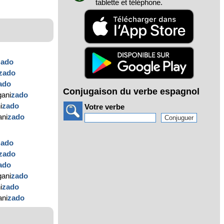
tablette et téléphone.
zado
zado
ado
Conjugaison du verbe espagnol
gani
zado
i
zado
Votre verbe
ani
zado
zado
zado
ado
gani
zado
i
zado
ani
zado