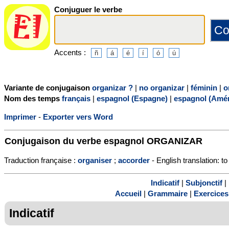
Conjuguer le verbe
Accents :
Variante de conjugaison
organizar ?
|
no organizar
|
féminin
|
o
Nom des temps
français
|
espagnol (Espagne)
|
espagnol (Amér
Imprimer
-
Exporter vers Word
Conjugaison du verbe espagnol
ORGANIZAR
Traduction française :
organiser
;
accorder
- English translation: t
Indicatif
|
Subjonctif
|
Accueil
|
Grammaire
|
Exercices
Indicatif