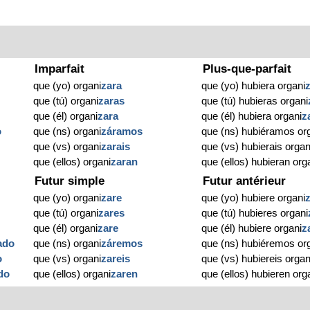
Imparfait
Plus-que-parfait
que (yo) organi
zara
que (yo) hubiera organi
que (tú) organi
zaras
que (tú) hubieras organi
que (él) organi
zara
que (él) hubiera organi
z
o
que (ns) organi
záramos
que (ns) hubiéramos or
que (vs) organi
zarais
que (vs) hubierais organ
que (ellos) organi
zaran
que (ellos) hubieran org
Futur simple
Futur antérieur
que (yo) organi
zare
que (yo) hubiere organi
que (tú) organi
zares
que (tú) hubieres organi
que (él) organi
zare
que (él) hubiere organi
z
ado
que (ns) organi
záremos
que (ns) hubiéremos or
o
que (vs) organi
zareis
que (vs) hubiereis organ
do
que (ellos) organi
zaren
que (ellos) hubieren org