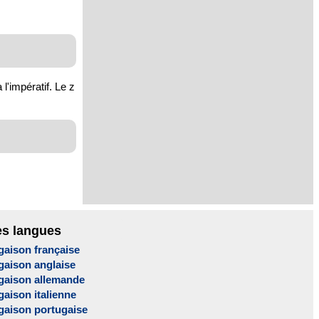
l'impératif. Le z
es langues
gaison française
gaison anglaise
gaison allemande
aison italienne
gaison portugaise