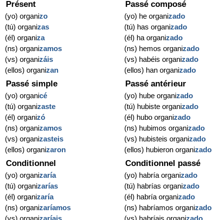
Présent
Passé composé
(yo) organi
zo
(yo) he organi
zado
(tú) organi
zas
(tú) has organi
zado
(él) organi
za
(él) ha organi
zado
(ns) organi
zamos
(ns) hemos organi
zado
(vs) organi
záis
(vs) habéis organi
zado
(ellos) organi
zan
(ellos) han organi
zado
Passé simple
Passé antérieur
(yo) organi
cé
(yo) hube organi
zado
(tú) organi
zaste
(tú) hubiste organi
zado
(él) organi
zó
(él) hubo organi
zado
(ns) organi
zamos
(ns) hubimos organi
zado
(vs) organi
zasteis
(vs) hubisteis organi
zado
(ellos) organi
zaron
(ellos) hubieron organi
zado
Conditionnel
Conditionnel passé
(yo) organi
zaría
(yo) habría organi
zado
(tú) organi
zarías
(tú) habrías organi
zado
(él) organi
zaría
(él) habría organi
zado
(ns) organi
zaríamos
(ns) habríamos organi
zado
(vs) organi
zaríais
(vs) habríais organi
zado