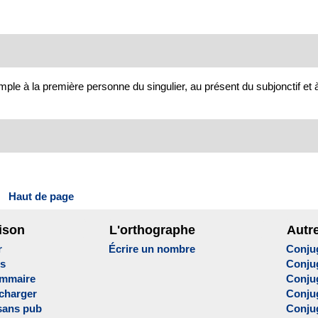
le à la première personne du singulier, au présent du subjonctif et à 
Haut de page
ison
L'orthographe
Autr
r
Écrire un nombre
Conju
es
Conju
ammaire
Conju
écharger
Conjug
sans pub
Conju