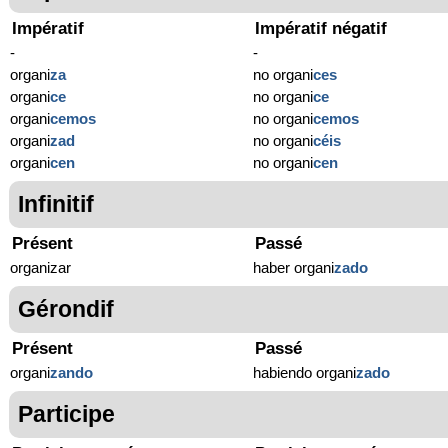
Impératif
Impératif négatif
-
-
organi
za
no organi
ces
organi
ce
no organi
ce
organi
cemos
no organi
cemos
organi
zad
no organi
céis
organi
cen
no organi
cen
Infinitif
Présent
Passé
organizar
haber organi
zado
Gérondif
Présent
Passé
organi
zando
habiendo organi
zado
Participe