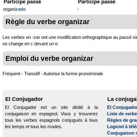
Participe passé
Participe passé
organi
zado
-
Règle du verbe organizar
Les verbes en -zar ont une modification orthographique au passé simp
se change en c devant un e.
Emploi du verbe organizar
Fréquent - Transitif - Autorise la forme pronominale
El Conjugador
La conjuga
El Conjugador est un site dédié à la
El Conjugado
conjugaison en espagnol. Vous y trouverez
Liste de verb
tous les verbes espagnols conjugués à tous
Règles de gr
les temps et tous les modes.
Logiciel à tél
Conjugaison 