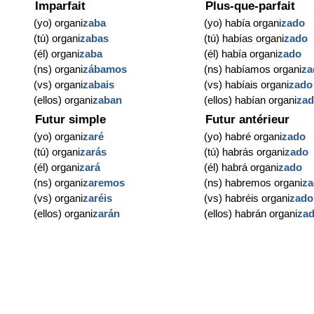
Imparfait
Plus-que-parfait
(yo) organi
zaba
(yo) había organi
zado
(tú) organi
zabas
(tú) habías organi
zado
(él) organi
zaba
(él) había organi
zado
(ns) organi
zábamos
(ns) habíamos organi
za
(vs) organi
zabais
(vs) habíais organi
zado
(ellos) organi
zaban
(ellos) habían organi
za
Futur simple
Futur antérieur
(yo) organi
zaré
(yo) habré organi
zado
(tú) organi
zarás
(tú) habrás organi
zado
(él) organi
zará
(él) habrá organi
zado
(ns) organi
zaremos
(ns) habremos organi
z
(vs) organi
zaréis
(vs) habréis organi
zado
(ellos) organi
zarán
(ellos) habrán organi
za