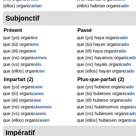
(ellos) organi
zarían
(ellos) habrían organi
zado
Subjonctif
Présent
Passé
que (yo) organi
ce
que (yo) haya organi
zado
que (tú) organi
ces
que (tú) hayas organi
zado
que (él) organi
ce
que (él) haya organi
zado
que (ns) organi
cemos
que (ns) hayamos organi
zad
que (vs) organi
céis
que (vs) hayáis organi
zado
que (ellos) organi
cen
que (ellos) hayan organi
zado
Imparfait (2)
Plus-que-parfait (2)
que (yo) organi
zase
que (yo) hubiese organi
zado
que (tú) organi
zases
que (tú) hubieses organi
zado
que (él) organi
zase
que (él) hubiese organi
zado
que (ns) organi
zásemos
que (ns) hubiésemos organi
z
que (vs) organi
zaseis
que (vs) hubieseis organi
zad
que (ellos) organi
zasen
que (ellos) hubiesen organi
za
Impératif