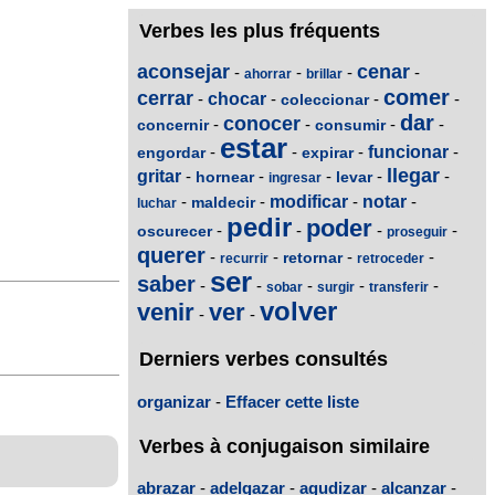
Verbes les plus fréquents
aconsejar
cenar
-
-
-
-
ahorrar
brillar
comer
cerrar
-
chocar
-
-
-
coleccionar
dar
conocer
-
-
-
-
concernir
consumir
estar
-
-
-
funcionar
-
engordar
expirar
llegar
gritar
-
-
-
-
-
hornear
levar
ingresar
-
-
modificar
-
notar
-
maldecir
luchar
pedir
poder
-
-
-
-
oscurecer
proseguir
querer
-
-
-
-
retornar
recurrir
retroceder
ser
saber
-
-
-
-
-
sobar
surgir
transferir
volver
venir
ver
-
-
Derniers verbes consultés
organizar
-
Effacer cette liste
Verbes à conjugaison similaire
abrazar
-
adelgazar
-
agudizar
-
alcanzar
-