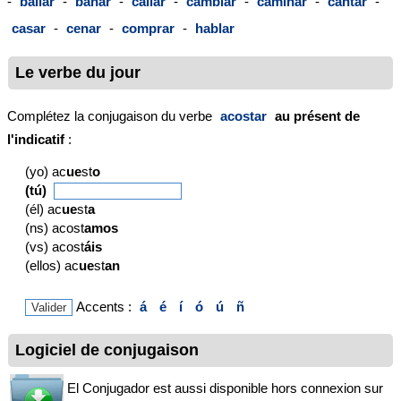
-
bailar
-
bañar
-
callar
-
cambiar
-
caminar
-
cantar
-
casar
-
cenar
-
comprar
-
hablar
Le verbe du jour
Complétez la conjugaison du verbe
acostar
au présent de
l'indicatif
:
(yo) ac
ue
st
o
(tú)
(él) ac
ue
st
a
(ns) acost
amos
(vs) acost
áis
(ellos) ac
ue
st
an
Accents :
á
é
í
ó
ú
ñ
Logiciel de conjugaison
El Conjugador est aussi disponible hors connexion sur