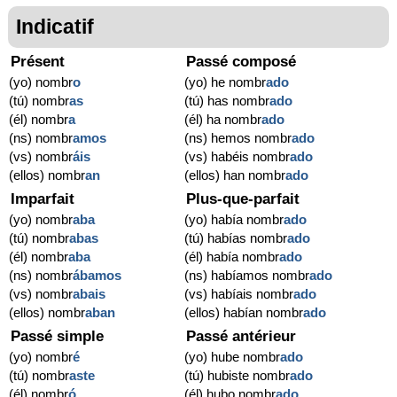
Indicatif
Présent
Passé composé
(yo) nombr
o
(yo) he nombr
ado
(tú) nombr
as
(tú) has nombr
ado
(él) nombr
a
(él) ha nombr
ado
(ns) nombr
amos
(ns) hemos nombr
ado
(vs) nombr
áis
(vs) habéis nombr
ado
(ellos) nombr
an
(ellos) han nombr
ado
Imparfait
Plus-que-parfait
(yo) nombr
aba
(yo) había nombr
ado
(tú) nombr
abas
(tú) habías nombr
ado
(él) nombr
aba
(él) había nombr
ado
(ns) nombr
ábamos
(ns) habíamos nombr
ado
(vs) nombr
abais
(vs) habíais nombr
ado
(ellos) nombr
aban
(ellos) habían nombr
ado
Passé simple
Passé antérieur
(yo) nombr
é
(yo) hube nombr
ado
(tú) nombr
aste
(tú) hubiste nombr
ado
(él) nombr
ó
(él) hubo nombr
ado