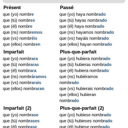
Présent
Passé
que (yo) nombr
e
que (yo) haya nombr
ado
que (tú) nombr
es
que (tú) hayas nombr
ado
que (él) nombr
e
que (él) haya nombr
ado
que (ns) nombr
emos
que (ns) hayamos nombr
ado
que (vs) nombr
éis
que (vs) hayáis nombr
ado
que (ellos) nombr
en
que (ellos) hayan nombr
ado
Imparfait
Plus-que-parfait
que (yo) nombr
ara
que (yo) hubiera nombr
ado
que (tú) nombr
aras
que (tú) hubieras nombr
ado
que (él) nombr
ara
que (él) hubiera nombr
ado
que (ns) nombr
áramos
que (ns) hubiéramos
que (vs) nombr
arais
nombr
ado
que (ellos) nombr
aran
que (vs) hubierais nombr
ado
que (ellos) hubieran
nombr
ado
Imparfait (2)
Plus-que-parfait (2)
que (yo) nombr
ase
que (yo) hubiese nombr
ado
que (tú) nombr
ases
que (tú) hubieses nombr
ado
que (él) nombr
ase
que (él) hubiese nombr
ado