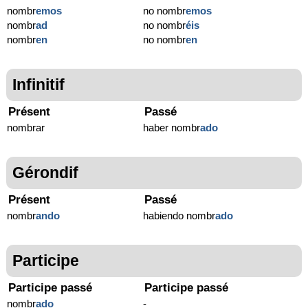
nombr
emos
no nombr
emos
nombr
ad
no nombr
éis
nombr
en
no nombr
en
Infinitif
Présent
Passé
nombrar
haber nombr
ado
Gérondif
Présent
Passé
nombr
ando
habiendo nombr
ado
Participe
Participe passé
Participe passé
nombr
ado
-