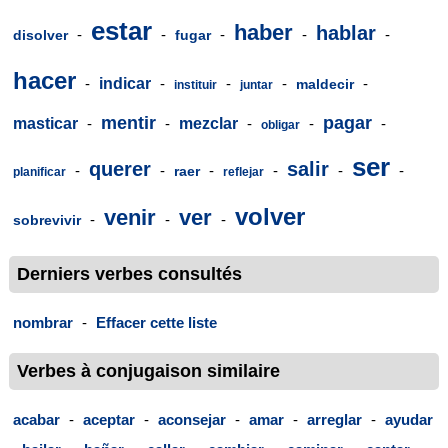
estar
haber
hablar
-
-
-
-
-
disolver
fugar
hacer
-
indicar
-
-
-
-
maldecir
instituir
juntar
mentir
pagar
masticar
-
-
mezclar
-
-
-
obligar
ser
querer
salir
-
-
-
-
-
-
raer
planificar
reflejar
volver
venir
ver
-
-
-
sobrevivir
Derniers verbes consultés
nombrar
-
Effacer cette liste
Verbes à conjugaison similaire
acabar
-
aceptar
-
aconsejar
-
amar
-
arreglar
-
ayudar