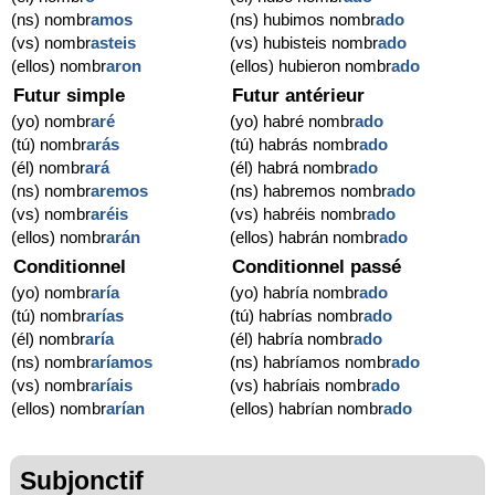
(ns) nombr
amos
(ns) hubimos nombr
ado
(vs) nombr
asteis
(vs) hubisteis nombr
ado
(ellos) nombr
aron
(ellos) hubieron nombr
ado
Futur simple
Futur antérieur
(yo) nombr
aré
(yo) habré nombr
ado
(tú) nombr
arás
(tú) habrás nombr
ado
(él) nombr
ará
(él) habrá nombr
ado
(ns) nombr
aremos
(ns) habremos nombr
ado
(vs) nombr
aréis
(vs) habréis nombr
ado
(ellos) nombr
arán
(ellos) habrán nombr
ado
Conditionnel
Conditionnel passé
(yo) nombr
aría
(yo) habría nombr
ado
(tú) nombr
arías
(tú) habrías nombr
ado
(él) nombr
aría
(él) habría nombr
ado
(ns) nombr
aríamos
(ns) habríamos nombr
ado
(vs) nombr
aríais
(vs) habríais nombr
ado
(ellos) nombr
arían
(ellos) habrían nombr
ado
Subjonctif