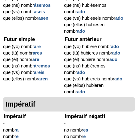
que (ns) nombr
ásemos
que (ns) hubiésemos
que (vs) nombr
aseis
nombr
ado
que (ellos) nombr
asen
que (vs) hubieseis nombr
ado
que (ellos) hubiesen
nombr
ado
Futur simple
Futur antérieur
que (yo) nombr
are
que (yo) hubiere nombr
ado
que (tú) nombr
ares
que (tú) hubieres nombr
ado
que (él) nombr
are
que (él) hubiere nombr
ado
que (ns) nombr
áremos
que (ns) hubiéremos
que (vs) nombr
areis
nombr
ado
que (ellos) nombr
aren
que (vs) hubiereis nombr
ado
que (ellos) hubieren
nombr
ado
Impératif
Impératif
Impératif négatif
-
-
nombr
a
no nombr
es
nombr
e
no nombr
e