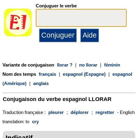
Conjuguer le verbe
Variante de conjugaison
llorar ?
|
no llorar
|
féminin
Nom des temps
français
|
espagnol (Espagne)
|
espagnol
(Amérique)
|
anglais
Conjugaison du verbe espagnol
LLORAR
Traduction française :
pleurer
;
déplorer
;
regretter
- English
translation: to
cry
Indicatif