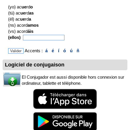
(yo) ac
ue
rd
o
(tú) ac
ue
rd
as
(él) ac
ue
rd
a
(ns) acord
amos
(vs) acord
áis
(ellos)
Accents :
á
é
í
ó
ú
ñ
Logiciel de conjugaison
El Conjugador est aussi disponible hors connexion sur
ordinateur, tablette et téléphone.