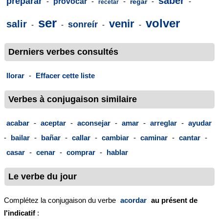
saber
preparar
-
provocar
-
-
-
-
regar
recetar
ser
volver
venir
salir
sonreír
-
-
-
-
Derniers verbes consultés
llorar
-
Effacer cette liste
Verbes à conjugaison similaire
acabar
-
aceptar
-
aconsejar
-
amar
-
arreglar
-
ayudar
-
bailar
-
bañar
-
callar
-
cambiar
-
caminar
-
cantar
-
casar
-
cenar
-
comprar
-
hablar
Le verbe du jour
Complétez la conjugaison du verbe
acordar
au présent de
l'indicatif
: