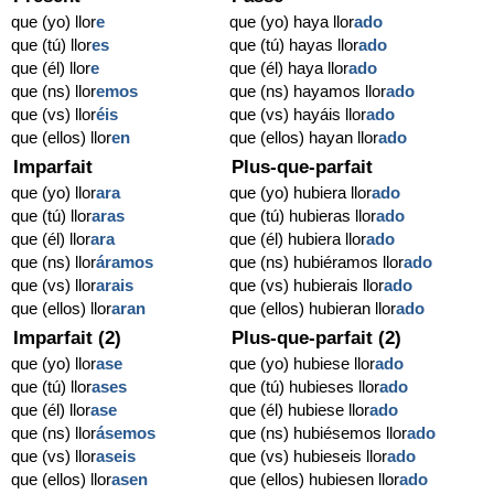
que (yo) llor
e
que (yo) haya llor
ado
que (tú) llor
es
que (tú) hayas llor
ado
que (él) llor
e
que (él) haya llor
ado
que (ns) llor
emos
que (ns) hayamos llor
ado
que (vs) llor
éis
que (vs) hayáis llor
ado
que (ellos) llor
en
que (ellos) hayan llor
ado
Imparfait
Plus-que-parfait
que (yo) llor
ara
que (yo) hubiera llor
ado
que (tú) llor
aras
que (tú) hubieras llor
ado
que (él) llor
ara
que (él) hubiera llor
ado
que (ns) llor
áramos
que (ns) hubiéramos llor
ado
que (vs) llor
arais
que (vs) hubierais llor
ado
que (ellos) llor
aran
que (ellos) hubieran llor
ado
Imparfait (2)
Plus-que-parfait (2)
que (yo) llor
ase
que (yo) hubiese llor
ado
que (tú) llor
ases
que (tú) hubieses llor
ado
que (él) llor
ase
que (él) hubiese llor
ado
que (ns) llor
ásemos
que (ns) hubiésemos llor
ado
que (vs) llor
aseis
que (vs) hubieseis llor
ado
que (ellos) llor
asen
que (ellos) hubiesen llor
ado