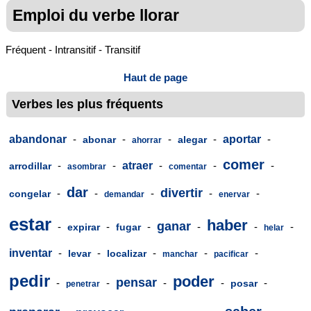
Emploi du verbe llorar
Fréquent - Intransitif - Transitif
Haut de page
Verbes les plus fréquents
abandonar
-
-
-
-
aportar
-
abonar
alegar
ahorrar
comer
-
-
atraer
-
-
-
arrodillar
asombrar
comentar
dar
divertir
-
-
-
-
-
congelar
demandar
enervar
estar
haber
ganar
-
-
-
-
-
-
expirar
fugar
helar
inventar
-
-
-
-
-
levar
localizar
manchar
pacificar
pedir
poder
pensar
-
-
-
-
-
posar
penetrar