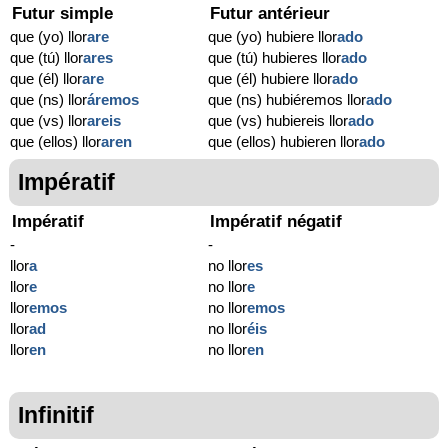
Futur simple
Futur antérieur
que (yo) llor
are
que (yo) hubiere llor
ado
que (tú) llor
ares
que (tú) hubieres llor
ado
que (él) llor
are
que (él) hubiere llor
ado
que (ns) llor
áremos
que (ns) hubiéremos llor
ado
que (vs) llor
areis
que (vs) hubiereis llor
ado
que (ellos) llor
aren
que (ellos) hubieren llor
ado
Impératif
Impératif
Impératif négatif
-
-
llor
a
no llor
es
llor
e
no llor
e
llor
emos
no llor
emos
llor
ad
no llor
éis
llor
en
no llor
en
Infinitif