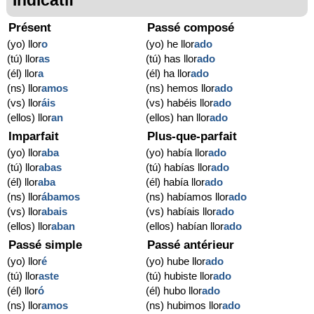
Présent
Passé composé
(yo) llor
o
(yo) he llor
ado
(tú) llor
as
(tú) has llor
ado
(él) llor
a
(él) ha llor
ado
(ns) llor
amos
(ns) hemos llor
ado
(vs) llor
áis
(vs) habéis llor
ado
(ellos) llor
an
(ellos) han llor
ado
Imparfait
Plus-que-parfait
(yo) llor
aba
(yo) había llor
ado
(tú) llor
abas
(tú) habías llor
ado
(él) llor
aba
(él) había llor
ado
(ns) llor
ábamos
(ns) habíamos llor
ado
(vs) llor
abais
(vs) habíais llor
ado
(ellos) llor
aban
(ellos) habían llor
ado
Passé simple
Passé antérieur
(yo) llor
é
(yo) hube llor
ado
(tú) llor
aste
(tú) hubiste llor
ado
(él) llor
ó
(él) hubo llor
ado
(ns) llor
amos
(ns) hubimos llor
ado