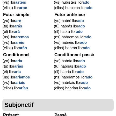
(vs) llor
asteis
(vs) hubisteis llor
ado
(ellos) llor
aron
(ellos) hubieron llor
ado
Futur simple
Futur antérieur
(yo) llor
aré
(yo) habré llor
ado
(tú) llor
arás
(tú) habrás llor
ado
(él) llor
ará
(él) habrá llor
ado
(ns) llor
aremos
(ns) habremos llor
ado
(vs) llor
aréis
(vs) habréis llor
ado
(ellos) llor
arán
(ellos) habrán llor
ado
Conditionnel
Conditionnel passé
(yo) llor
aría
(yo) habría llor
ado
(tú) llor
arías
(tú) habrías llor
ado
(él) llor
aría
(él) habría llor
ado
(ns) llor
aríamos
(ns) habríamos llor
ado
(vs) llor
aríais
(vs) habríais llor
ado
(ellos) llor
arían
(ellos) habrían llor
ado
Subjonctif
Présent
Passé