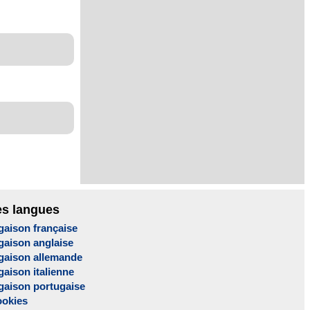
es langues
gaison française
gaison anglaise
gaison allemande
aison italienne
gaison portugaise
ookies