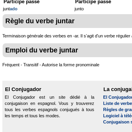
Participe passé
Participe passé
junt
ado
junto
Règle du verbe juntar
Terminaison générale des verbes en -ar. Il s'agit d'un verbe régulier
Emploi du verbe juntar
Fréquent - Transitif - Autorise la forme pronominale
El Conjugador
La conjuga
El Conjugador est un site dédié à la
El Conjugado
conjugaison en espagnol. Vous y trouverez
Liste de verb
tous les verbes espagnols conjugués à tous
Règles de gr
les temps et tous les modes.
Logiciel à tél
Conjugaison 