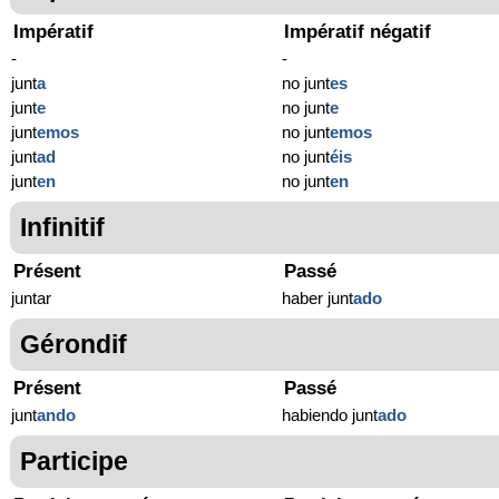
Impératif
Impératif négatif
-
-
junt
a
no junt
es
junt
e
no junt
e
junt
emos
no junt
emos
junt
ad
no junt
éis
junt
en
no junt
en
Infinitif
Présent
Passé
juntar
haber junt
ado
Gérondif
Présent
Passé
junt
ando
habiendo junt
ado
Participe