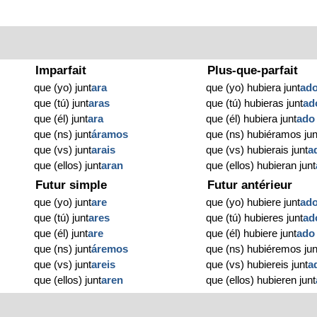
Imparfait
Plus-que-parfait
que (yo) junt
ara
que (yo) hubiera junt
ad
que (tú) junt
aras
que (tú) hubieras junt
ad
que (él) junt
ara
que (él) hubiera junt
ado
que (ns) junt
áramos
que (ns) hubiéramos jun
que (vs) junt
arais
que (vs) hubierais junt
a
que (ellos) junt
aran
que (ellos) hubieran junt
Futur simple
Futur antérieur
que (yo) junt
are
que (yo) hubiere junt
ad
que (tú) junt
ares
que (tú) hubieres junt
ad
que (él) junt
are
que (él) hubiere junt
ado
que (ns) junt
áremos
que (ns) hubiéremos jun
que (vs) junt
areis
que (vs) hubiereis junt
a
que (ellos) junt
aren
que (ellos) hubieren junt