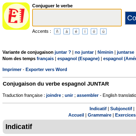
Conjuguer le verbe
Accents :
Variante de conjugaison
juntar ?
|
no juntar
|
féminin
|
juntarse
Nom des temps
français
|
espagnol (Espagne)
|
espagnol (Amér
Imprimer
-
Exporter vers Word
Conjugaison du verbe espagnol
JUNTAR
Traduction française :
joindre
;
unir
;
assembler
- English translati
Indicatif
|
Subjonctif
|
Accueil
|
Grammaire
|
Exercices
Indicatif