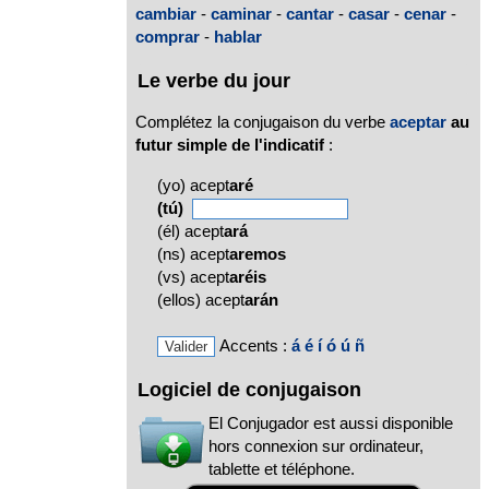
cambiar
-
caminar
-
cantar
-
casar
-
cenar
-
comprar
-
hablar
Le verbe du jour
Complétez la conjugaison du verbe
aceptar
au
futur simple de l'indicatif
:
(yo) acept
aré
(tú)
(él) acept
ará
(ns) acept
aremos
(vs) acept
aréis
(ellos) acept
arán
Accents :
á
é
í
ó
ú
ñ
Logiciel de conjugaison
El Conjugador est aussi disponible
hors connexion sur ordinateur,
tablette et téléphone.