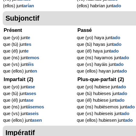
(ellos) junt
arían
(ellos) habrían junt
ado
Subjonctif
Présent
Passé
que (yo) junt
e
que (yo) haya junt
ado
que (tú) junt
es
que (tú) hayas junt
ado
que (él) junt
e
que (él) haya junt
ado
que (ns) junt
emos
que (ns) hayamos junt
ado
que (vs) junt
éis
que (vs) hayáis junt
ado
que (ellos) junt
en
que (ellos) hayan junt
ado
Imparfait (2)
Plus-que-parfait (2)
que (yo) junt
ase
que (yo) hubiese junt
ado
que (tú) junt
ases
que (tú) hubieses junt
ado
que (él) junt
ase
que (él) hubiese junt
ado
que (ns) junt
ásemos
que (ns) hubiésemos junt
ado
que (vs) junt
aseis
que (vs) hubieseis junt
ado
que (ellos) junt
asen
que (ellos) hubiesen junt
ado
Impératif