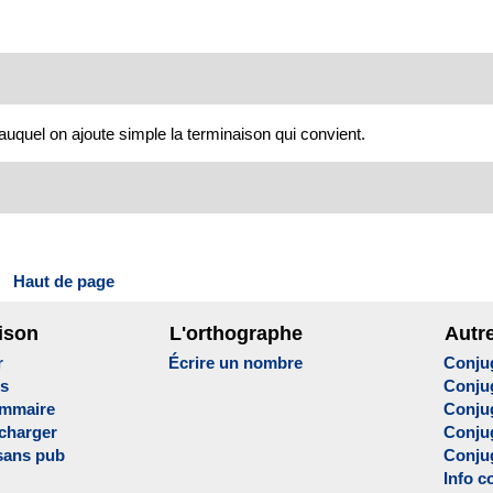
 auquel on ajoute simple la terminaison qui convient.
Haut de page
ison
L'orthographe
Autr
r
Écrire un nombre
Conju
es
Conju
ammaire
Conju
écharger
Conjug
sans pub
Conju
Info c