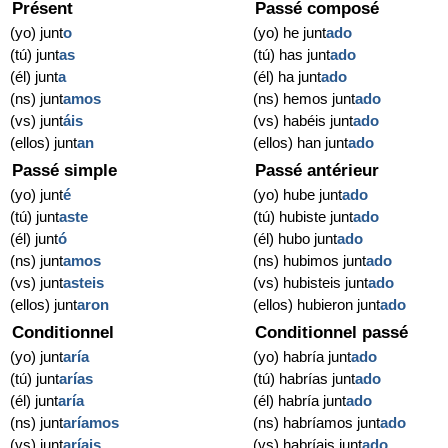
Présent
Passé composé
(yo) junt
o
(yo) he junt
ado
(tú) junt
as
(tú) has junt
ado
(él) junt
a
(él) ha junt
ado
(ns) junt
amos
(ns) hemos junt
ado
(vs) junt
áis
(vs) habéis junt
ado
(ellos) junt
an
(ellos) han junt
ado
Passé simple
Passé antérieur
(yo) junt
é
(yo) hube junt
ado
(tú) junt
aste
(tú) hubiste junt
ado
(él) junt
ó
(él) hubo junt
ado
(ns) junt
amos
(ns) hubimos junt
ado
(vs) junt
asteis
(vs) hubisteis junt
ado
(ellos) junt
aron
(ellos) hubieron junt
ado
Conditionnel
Conditionnel passé
(yo) junt
aría
(yo) habría junt
ado
(tú) junt
arías
(tú) habrías junt
ado
(él) junt
aría
(él) habría junt
ado
(ns) junt
aríamos
(ns) habríamos junt
ado
(vs) junt
aríais
(vs) habríais junt
ado