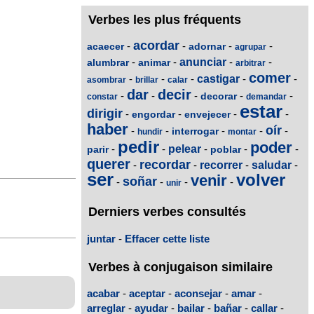
Verbes les plus fréquents
acordar
-
-
-
-
acaecer
adornar
agrupar
-
-
anunciar
-
-
alumbrar
animar
arbitrar
comer
-
-
-
castigar
-
-
asombrar
brillar
calar
dar
decir
-
-
-
-
-
decorar
constar
demandar
estar
dirigir
-
-
-
-
engordar
envejecer
haber
oír
-
-
-
-
-
interrogar
hundir
montar
pedir
poder
-
-
pelear
-
-
-
parir
poblar
querer
recordar
-
-
recorrer
-
saludar
-
ser
volver
venir
soñar
-
-
-
-
unir
Derniers verbes consultés
juntar
-
Effacer cette liste
Verbes à conjugaison similaire
acabar
-
aceptar
-
aconsejar
-
amar
-
arreglar
-
ayudar
-
bailar
-
bañar
-
callar
-