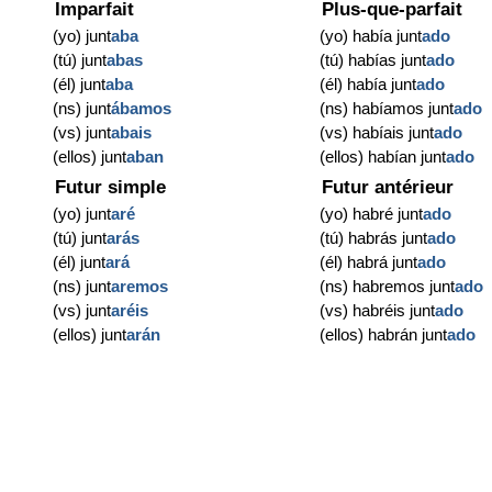
Imparfait
Plus-que-parfait
(yo) junt
aba
(yo) había junt
ado
(tú) junt
abas
(tú) habías junt
ado
(él) junt
aba
(él) había junt
ado
(ns) junt
ábamos
(ns) habíamos junt
ado
(vs) junt
abais
(vs) habíais junt
ado
(ellos) junt
aban
(ellos) habían junt
ado
Futur simple
Futur antérieur
(yo) junt
aré
(yo) habré junt
ado
(tú) junt
arás
(tú) habrás junt
ado
(él) junt
ará
(él) habrá junt
ado
(ns) junt
aremos
(ns) habremos junt
ado
(vs) junt
aréis
(vs) habréis junt
ado
(ellos) junt
arán
(ellos) habrán junt
ado