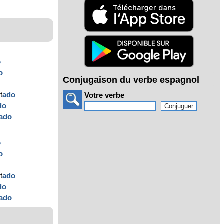
o
o
Conjugaison du verbe espagnol
t
ado
Votre verbe
do
ado
o
o
t
ado
do
ado