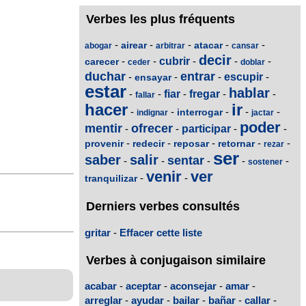
Verbes les plus fréquents
-
-
-
-
-
airear
atacar
abogar
arbitrar
cansar
decir
-
-
cubrir
-
-
-
carecer
ceder
doblar
duchar
entrar
-
-
-
escupir
-
ensayar
estar
hablar
-
-
fiar
-
fregar
-
-
fallar
hacer
ir
-
-
-
-
-
interrogar
indignar
jactar
poder
mentir
ofrecer
-
-
participar
-
-
-
-
-
-
-
provenir
redecir
reposar
retornar
rezar
ser
saber
salir
sentar
-
-
-
-
-
sostener
venir
ver
-
-
tranquilizar
Derniers verbes consultés
gritar
-
Effacer cette liste
Verbes à conjugaison similaire
acabar
-
aceptar
-
aconsejar
-
amar
-
arreglar
-
ayudar
-
bailar
-
bañar
-
callar
-