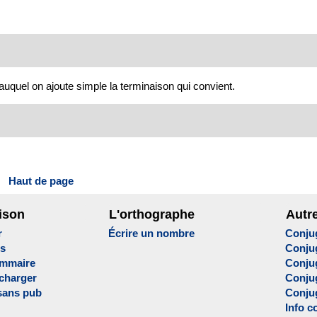
 auquel on ajoute simple la terminaison qui convient.
Haut de page
ison
L'orthographe
Autr
r
Écrire un nombre
Conju
es
Conju
ammaire
Conju
écharger
Conjug
sans pub
Conju
Info c