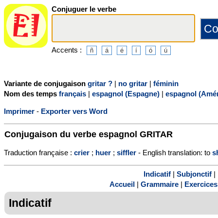
Conjuguer le verbe
Accents :
Variante de conjugaison
gritar ?
|
no gritar
|
féminin
Nom des temps
français
|
espagnol (Espagne)
|
espagnol (Amér
Imprimer
-
Exporter vers Word
Conjugaison du verbe espagnol
GRITAR
Traduction française :
crier
;
huer
;
siffler
- English translation: to
s
Indicatif
|
Subjonctif
|
Accueil
|
Grammaire
|
Exercices
Indicatif