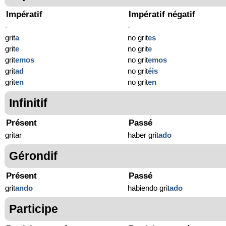
Impératif
Impératif négatif
-
-
grit
a
no grit
es
grit
e
no grit
e
grit
emos
no grit
emos
grit
ad
no grit
éis
grit
en
no grit
en
Infinitif
Présent
Passé
gritar
haber grit
ado
Gérondif
Présent
Passé
grit
ando
habiendo grit
ado
Participe