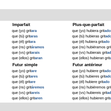
Imparfait
Plus-que-parfait
que (yo) grit
ara
que (yo) hubiera grit
ado
que (tú) grit
aras
que (tú) hubieras grit
ad
que (él) grit
ara
que (él) hubiera grit
ado
que (ns) grit
áramos
que (ns) hubiéramos gri
que (vs) grit
arais
que (vs) hubierais grit
a
que (ellos) grit
aran
que (ellos) hubieran grit
Futur simple
Futur antérieur
que (yo) grit
are
que (yo) hubiere grit
ado
que (tú) grit
ares
que (tú) hubieres grit
ad
que (él) grit
are
que (él) hubiere grit
ado
que (ns) grit
áremos
que (ns) hubiéremos gri
que (vs) grit
areis
que (vs) hubiereis grit
a
que (ellos) grit
aren
que (ellos) hubieren grit