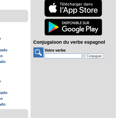
o
Conjugaison du verbe espagnol
t
ado
Votre verbe
do
ado
o
t
ado
do
ado