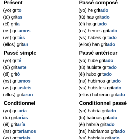
Présent
Passé composé
(yo) grit
o
(yo) he grit
ado
(tú) grit
as
(tú) has grit
ado
(él) grit
a
(él) ha grit
ado
(ns) grit
amos
(ns) hemos grit
ado
(vs) grit
áis
(vs) habéis grit
ado
(ellos) grit
an
(ellos) han grit
ado
Passé simple
Passé antérieur
(yo) grit
é
(yo) hube grit
ado
(tú) grit
aste
(tú) hubiste grit
ado
(él) grit
ó
(él) hubo grit
ado
(ns) grit
amos
(ns) hubimos grit
ado
(vs) grit
asteis
(vs) hubisteis grit
ado
(ellos) grit
aron
(ellos) hubieron grit
ado
Conditionnel
Conditionnel passé
(yo) grit
aría
(yo) habría grit
ado
(tú) grit
arías
(tú) habrías grit
ado
(él) grit
aría
(él) habría grit
ado
(ns) grit
aríamos
(ns) habríamos grit
ado
(vs) grit
aríais
(vs) habríais grit
ado