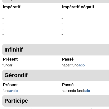
Impératif
Impératif négatif
-
-
-
-
-
-
-
-
-
-
-
-
Infinitif
Présent
Passé
fundar
haber fund
ado
Gérondif
Présent
Passé
fund
ando
habiendo fund
ado
Participe