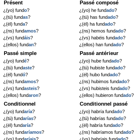
Présent
Passé composé
¿(yo) fund
o
?
¿(yo) he fund
ado
?
¿(tú) fund
as
?
¿(tú) has fund
ado
?
¿(él) fund
a
?
¿(él) ha fund
ado
?
¿(ns) fund
amos
?
¿(ns) hemos fund
ado
?
¿(vs) fund
áis
?
¿(vs) habéis fund
ado
?
¿(ellos) fund
an
?
¿(ellos) han fund
ado
?
Passé simple
Passé antérieur
¿(yo) fund
é
?
¿(yo) hube fund
ado
?
¿(tú) fund
aste
?
¿(tú) hubiste fund
ado
?
¿(él) fund
ó
?
¿(él) hubo fund
ado
?
¿(ns) fund
amos
?
¿(ns) hubimos fund
ado
?
¿(vs) fund
asteis
?
¿(vs) hubisteis fund
ado
?
¿(ellos) fund
aron
?
¿(ellos) hubieron fund
ado
?
Conditionnel
Conditionnel passé
¿(yo) fund
aría
?
¿(yo) habría fund
ado
?
¿(tú) fund
arías
?
¿(tú) habrías fund
ado
?
¿(él) fund
aría
?
¿(él) habría fund
ado
?
¿(ns) fund
aríamos
?
¿(ns) habríamos fund
ado
?
¿(vs) fund
aríais
?
¿(vs) habríais fund
ado
?