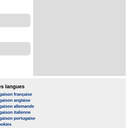
es langues
gaison française
gaison anglaise
gaison allemande
aison italienne
gaison portugaise
ookies