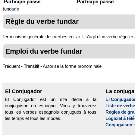
Participe passé
Participe passé
fund
ado
-
Règle du verbe fundar
Terminaison générale des verbes en -ar. Il s'agit d'un verbe régulier
Emploi du verbe fundar
Fréquent - Transitif - Autorise la forme pronominale
El Conjugador
La conjuga
El Conjugador est un site dédié à la
El Conjugado
conjugaison en espagnol. Vous y trouverez
Liste de verb
tous les verbes espagnols conjugués à tous
Règles de gr
les temps et tous les modes.
Logiciel à tél
Conjugaison 