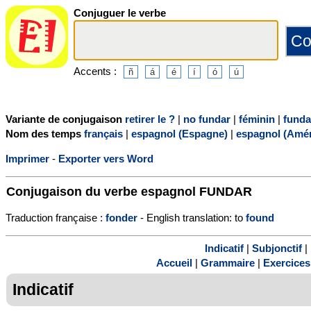
Conjuguer le verbe
Accents :
Variante de conjugaison
retirer le ?
|
no fundar
|
féminin
|
funda
Nom des temps
français
|
espagnol (Espagne)
|
espagnol (Amér
Imprimer
-
Exporter vers Word
Conjugaison du verbe espagnol
FUNDAR
Traduction française :
fonder
- English translation: to
found
Indicatif
|
Subjonctif
|
Accueil
|
Grammaire
|
Exercices
Indicatif