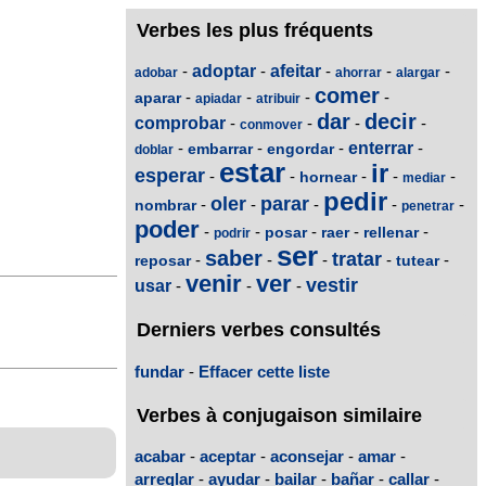
Verbes les plus fréquents
-
adoptar
-
afeitar
-
-
-
adobar
ahorrar
alargar
comer
-
-
-
-
aparar
apiadar
atribuir
dar
decir
comprobar
-
-
-
-
conmover
-
-
-
enterrar
-
embarrar
engordar
doblar
estar
ir
esperar
-
-
-
-
-
hornear
mediar
pedir
oler
parar
-
-
-
-
-
nombrar
penetrar
poder
-
-
-
-
-
posar
raer
rellenar
podrir
ser
saber
tratar
-
-
-
-
-
reposar
tutear
venir
ver
vestir
usar
-
-
-
Derniers verbes consultés
fundar
-
Effacer cette liste
Verbes à conjugaison similaire
acabar
-
aceptar
-
aconsejar
-
amar
-
arreglar
-
ayudar
-
bailar
-
bañar
-
callar
-