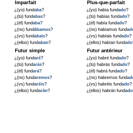
Imparfait
Plus-que-parfait
¿(yo) fund
aba
?
¿(yo) había fund
ado
?
¿(tú) fund
abas
?
¿(tú) habías fund
ado
?
¿(él) fund
aba
?
¿(él) había fund
ado
?
¿(ns) fund
ábamos
?
¿(ns) habíamos fund
ad
¿(vs) fund
abais
?
¿(vs) habíais fund
ado
?
¿(ellos) fund
aban
?
¿(ellos) habían fund
ado
Futur simple
Futur antérieur
¿(yo) fund
aré
?
¿(yo) habré fund
ado
?
¿(tú) fund
arás
?
¿(tú) habrás fund
ado
?
¿(él) fund
ará
?
¿(él) habrá fund
ado
?
¿(ns) fund
aremos
?
¿(ns) habremos fund
ad
¿(vs) fund
aréis
?
¿(vs) habréis fund
ado
?
¿(ellos) fund
arán
?
¿(ellos) habrán fund
ado