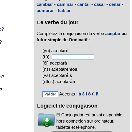
cambiar
-
caminar
-
cantar
-
casar
-
cenar
-
comprar
-
hablar
Le verbe du jour
o
?
Complétez la conjugaison du verbe
aceptar
au
futur simple de l'indicatif
:
?
(yo) acept
aré
(tú)
(él) acept
ará
(ns) acept
aremos
(vs) acept
aréis
o
?
(ellos) acept
arán
?
Accents :
á
é
í
ó
ú
ñ
Logiciel de conjugaison
El Conjugador est aussi disponible
hors connexion sur ordinateur,
tablette et téléphone.