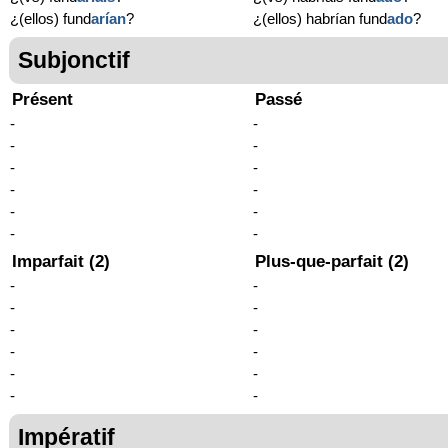
¿(ellos) fund
arían
?
¿(ellos) habrían fund
ado
?
Subjonctif
Présent
Passé
-
-
-
-
-
-
-
-
-
-
-
-
Imparfait (2)
Plus-que-parfait (2)
-
-
-
-
-
-
-
-
-
-
-
-
Impératif