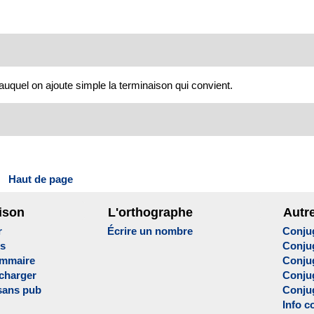
 auquel on ajoute simple la terminaison qui convient.
Haut de page
ison
L'orthographe
Autr
r
Écrire un nombre
Conju
es
Conju
ammaire
Conju
écharger
Conjug
sans pub
Conju
Info c