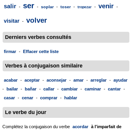
ser
venir
salir
-
-
-
-
-
-
soplar
toser
tropezar
volver
visitar
-
Derniers verbes consultés
firmar
-
Effacer cette liste
Verbes à conjugaison similaire
acabar
-
aceptar
-
aconsejar
-
amar
-
arreglar
-
ayudar
-
bailar
-
bañar
-
callar
-
cambiar
-
caminar
-
cantar
-
casar
-
cenar
-
comprar
-
hablar
Le verbe du jour
Complétez la conjugaison du verbe
acordar
à l'imparfait de