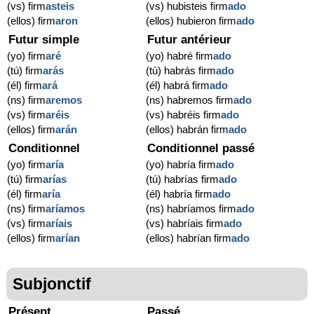
(vs) firm
asteis
(vs) hubisteis firm
ado
(ellos) firm
aron
(ellos) hubieron firm
ado
Futur simple
Futur antérieur
(yo) firm
aré
(yo) habré firm
ado
(tú) firm
arás
(tú) habrás firm
ado
(él) firm
ará
(él) habrá firm
ado
(ns) firm
aremos
(ns) habremos firm
ado
(vs) firm
aréis
(vs) habréis firm
ado
(ellos) firm
arán
(ellos) habrán firm
ado
Conditionnel
Conditionnel passé
(yo) firm
aría
(yo) habría firm
ado
(tú) firm
arías
(tú) habrías firm
ado
(él) firm
aría
(él) habría firm
ado
(ns) firm
aríamos
(ns) habríamos firm
ado
(vs) firm
aríais
(vs) habríais firm
ado
(ellos) firm
arían
(ellos) habrían firm
ado
Subjonctif
Présent
Passé