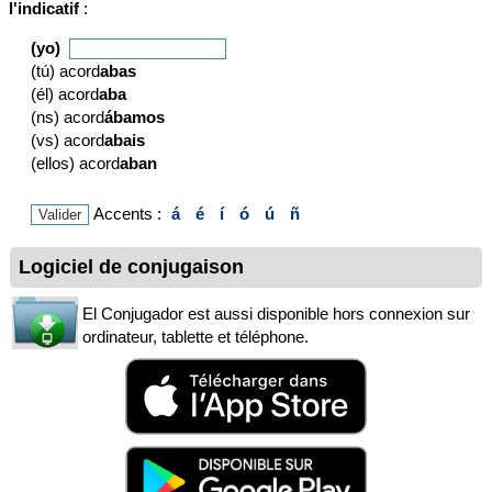
l'indicatif
:
(yo)
(tú) acord
abas
(él) acord
aba
(ns) acord
ábamos
(vs) acord
abais
(ellos) acord
aban
Accents :
á
é
í
ó
ú
ñ
Logiciel de conjugaison
El Conjugador est aussi disponible hors connexion sur
ordinateur, tablette et téléphone.