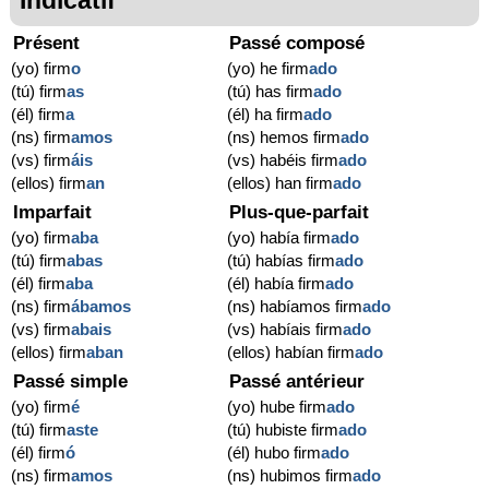
Présent
Passé composé
(yo) firm
o
(yo) he firm
ado
(tú) firm
as
(tú) has firm
ado
(él) firm
a
(él) ha firm
ado
(ns) firm
amos
(ns) hemos firm
ado
(vs) firm
áis
(vs) habéis firm
ado
(ellos) firm
an
(ellos) han firm
ado
Imparfait
Plus-que-parfait
(yo) firm
aba
(yo) había firm
ado
(tú) firm
abas
(tú) habías firm
ado
(él) firm
aba
(él) había firm
ado
(ns) firm
ábamos
(ns) habíamos firm
ado
(vs) firm
abais
(vs) habíais firm
ado
(ellos) firm
aban
(ellos) habían firm
ado
Passé simple
Passé antérieur
(yo) firm
é
(yo) hube firm
ado
(tú) firm
aste
(tú) hubiste firm
ado
(él) firm
ó
(él) hubo firm
ado
(ns) firm
amos
(ns) hubimos firm
ado