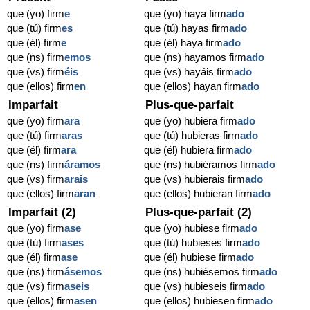
que (yo) firm
e
que (yo) haya firm
ado
que (tú) firm
es
que (tú) hayas firm
ado
que (él) firm
e
que (él) haya firm
ado
que (ns) firm
emos
que (ns) hayamos firm
ado
que (vs) firm
éis
que (vs) hayáis firm
ado
que (ellos) firm
en
que (ellos) hayan firm
ado
Imparfait
Plus-que-parfait
que (yo) firm
ara
que (yo) hubiera firm
ado
que (tú) firm
aras
que (tú) hubieras firm
ado
que (él) firm
ara
que (él) hubiera firm
ado
que (ns) firm
áramos
que (ns) hubiéramos firm
ado
que (vs) firm
arais
que (vs) hubierais firm
ado
que (ellos) firm
aran
que (ellos) hubieran firm
ado
Imparfait (2)
Plus-que-parfait (2)
que (yo) firm
ase
que (yo) hubiese firm
ado
que (tú) firm
ases
que (tú) hubieses firm
ado
que (él) firm
ase
que (él) hubiese firm
ado
que (ns) firm
ásemos
que (ns) hubiésemos firm
ado
que (vs) firm
aseis
que (vs) hubieseis firm
ado
que (ellos) firm
asen
que (ellos) hubiesen firm
ado