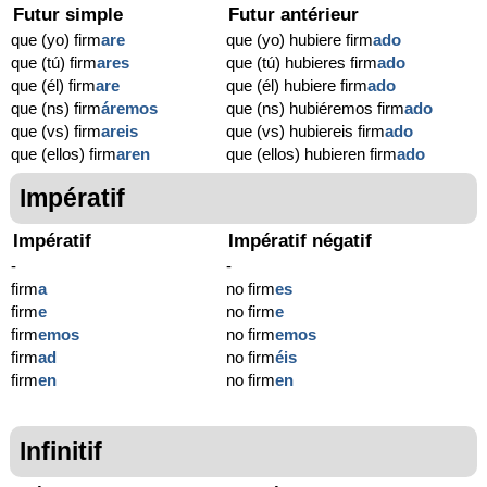
Futur simple
Futur antérieur
que (yo) firm
are
que (yo) hubiere firm
ado
que (tú) firm
ares
que (tú) hubieres firm
ado
que (él) firm
are
que (él) hubiere firm
ado
que (ns) firm
áremos
que (ns) hubiéremos firm
ado
que (vs) firm
areis
que (vs) hubiereis firm
ado
que (ellos) firm
aren
que (ellos) hubieren firm
ado
Impératif
Impératif
Impératif négatif
-
-
firm
a
no firm
es
firm
e
no firm
e
firm
emos
no firm
emos
firm
ad
no firm
éis
firm
en
no firm
en
Infinitif