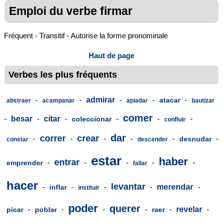
Emploi du verbe firmar
Fréquent - Transitif - Autorise la forme pronominale
Haut de page
Verbes les plus fréquents
-
-
admirar
-
-
-
atacar
abstraer
acampanar
apiadar
bautizar
comer
-
besar
-
citar
-
-
-
-
coleccionar
confluir
dar
correr
crear
-
-
-
-
-
-
desnudar
constar
descender
estar
haber
entrar
-
-
-
-
-
emprender
fallar
hacer
levantar
-
-
-
-
merendar
-
inflar
instituir
poder
querer
-
-
-
-
-
revelar
-
picar
poblar
raer