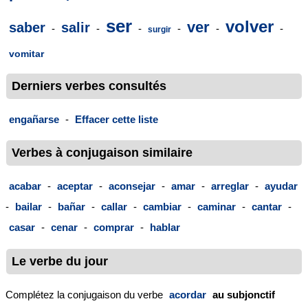
ser
volver
ver
saber
salir
-
-
-
-
-
-
surgir
vomitar
Derniers verbes consultés
engañarse
-
Effacer cette liste
Verbes à conjugaison similaire
acabar
-
aceptar
-
aconsejar
-
amar
-
arreglar
-
ayudar
-
bailar
-
bañar
-
callar
-
cambiar
-
caminar
-
cantar
-
casar
-
cenar
-
comprar
-
hablar
Le verbe du jour
Complétez la conjugaison du verbe
acordar
au subjonctif