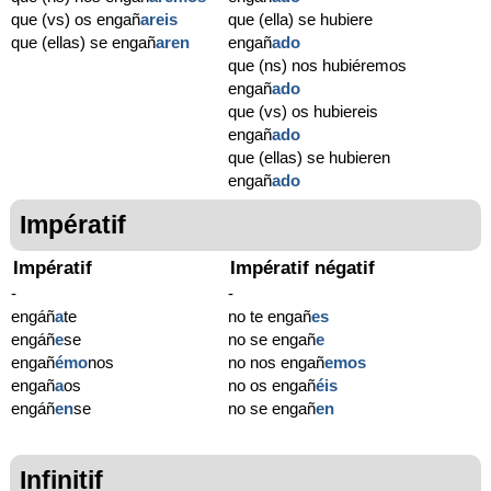
que (vs) os engañ
areis
que (ella) se hubiere
que (ellas) se engañ
aren
engañ
ado
que (ns) nos hubiéremos
engañ
ado
que (vs) os hubiereis
engañ
ado
que (ellas) se hubieren
engañ
ado
Impératif
Impératif
Impératif négatif
-
-
engáñ
a
te
no te engañ
es
engáñ
e
se
no se engañ
e
engañ
émo
nos
no nos engañ
emos
engañ
a
os
no os engañ
éis
engáñ
en
se
no se engañ
en
Infinitif