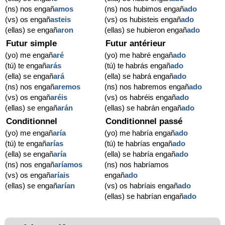
(ns) nos engañ
amos
(ns) nos hubimos engañ
ado
(vs) os engañ
asteis
(vs) os hubisteis engañ
ado
(ellas) se engañ
aron
(ellas) se hubieron engañ
ado
Futur simple
Futur antérieur
(yo) me engañ
aré
(yo) me habré engañ
ado
(tú) te engañ
arás
(tú) te habrás engañ
ado
(ella) se engañ
ará
(ella) se habrá engañ
ado
(ns) nos engañ
aremos
(ns) nos habremos engañ
ado
(vs) os engañ
aréis
(vs) os habréis engañ
ado
(ellas) se engañ
arán
(ellas) se habrán engañ
ado
Conditionnel
Conditionnel passé
(yo) me engañ
aría
(yo) me habría engañ
ado
(tú) te engañ
arías
(tú) te habrías engañ
ado
(ella) se engañ
aría
(ella) se habría engañ
ado
(ns) nos engañ
aríamos
(ns) nos habríamos
(vs) os engañ
aríais
engañ
ado
(ellas) se engañ
arían
(vs) os habríais engañ
ado
(ellas) se habrían engañ
ado