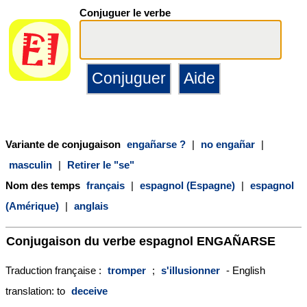
Conjuguer le verbe
Variante de conjugaison
engañarse ?
|
no engañar
|
masculin
|
Retirer le "se"
Nom des temps
français
|
espagnol (Espagne)
|
espagnol
(Amérique)
|
anglais
Conjugaison du verbe espagnol
ENGAÑARSE
Traduction française :
tromper
;
s'illusionner
- English
translation: to
deceive