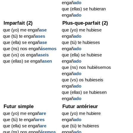
engañ
ado
que (ellas) se hubieran
engañ
ado
Imparfait (2)
Plus-que-parfait (2)
que (yo) me engañ
ase
que (yo) me hubiese
que (tú) te engañ
ases
engañ
ado
que (ella) se engañ
ase
que (tú) te hubieses
que (ns) nos engañ
ásemos
engañ
ado
que (vs) os engañ
aseis
que (ella) se hubiese
que (ellas) se engañ
asen
engañ
ado
que (ns) nos hubiésemos
engañ
ado
que (vs) os hubieseis
engañ
ado
que (ellas) se hubiesen
engañ
ado
Futur simple
Futur antérieur
que (yo) me engañ
are
que (yo) me hubiere
que (tú) te engañ
ares
engañ
ado
que (ella) se engañ
are
que (tú) te hubieres
que (ns) nos engañ
áremos
engañ
ado