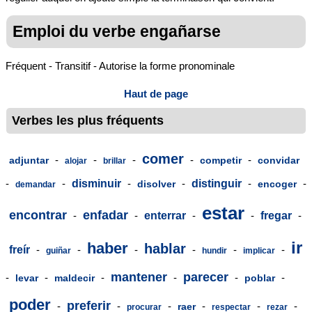
Emploi du verbe engañarse
Fréquent - Transitif - Autorise la forme pronominale
Haut de page
Verbes les plus fréquents
comer
-
-
-
-
-
adjuntar
competir
convidar
alojar
brillar
-
-
disminuir
-
-
distinguir
-
-
disolver
encoger
demandar
estar
encontrar
enfadar
-
-
enterrar
-
-
fregar
-
ir
haber
hablar
freír
-
-
-
-
-
-
guiñar
hundir
implicar
mantener
parecer
-
-
-
-
-
-
levar
maldecir
poblar
poder
preferir
-
-
-
-
-
-
raer
procurar
respectar
rezar