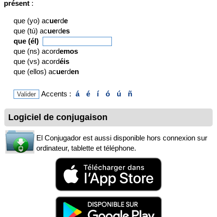
présent
:
que (yo) ac
ue
rd
e
que (tú) ac
ue
rd
es
que (él)
que (ns) acord
emos
que (vs) acord
éis
que (ellos) ac
ue
rd
en
Accents :
á
é
í
ó
ú
ñ
Logiciel de conjugaison
El Conjugador est aussi disponible hors connexion sur
ordinateur, tablette et téléphone.