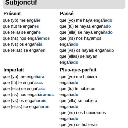
Subjonctif
Présent
Passé
que (yo) me engañ
e
que (yo) me haya engañ
ado
que (tú) te engañ
es
que (tú) te hayas engañ
ado
que (ella) se engañ
e
que (ella) se haya engañ
ado
que (ns) nos engañ
emos
que (ns) nos hayamos
que (vs) os engañ
éis
engañ
ado
que (ellas) se engañ
en
que (vs) os hayáis engañ
ado
que (ellas) se hayan
engañ
ado
Imparfait
Plus-que-parfait
que (yo) me engañ
ara
que (yo) me hubiera
que (tú) te engañ
aras
engañ
ado
que (ella) se engañ
ara
que (tú) te hubieras
que (ns) nos engañ
áramos
engañ
ado
que (vs) os engañ
arais
que (ella) se hubiera
que (ellas) se engañ
aran
engañ
ado
que (ns) nos hubiéramos
engañ
ado
que (vs) os hubierais