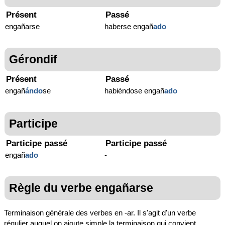
Présent
Passé
engañarse
haberse engañ
ado
Gérondif
Présent
Passé
engañ
ándo
se
habiéndose engañ
ado
Participe
Participe passé
Participe passé
engañ
ado
-
Règle du verbe engañarse
Terminaison générale des verbes en -ar. Il s'agit d'un verbe
régulier auquel on ajoute simple la terminaison qui convient.