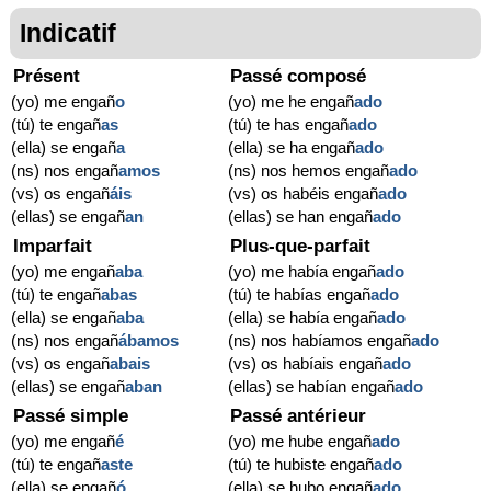
Indicatif
Présent
Passé composé
(yo) me engañ
o
(yo) me he engañ
ado
(tú) te engañ
as
(tú) te has engañ
ado
(ella) se engañ
a
(ella) se ha engañ
ado
(ns) nos engañ
amos
(ns) nos hemos engañ
ado
(vs) os engañ
áis
(vs) os habéis engañ
ado
(ellas) se engañ
an
(ellas) se han engañ
ado
Imparfait
Plus-que-parfait
(yo) me engañ
aba
(yo) me había engañ
ado
(tú) te engañ
abas
(tú) te habías engañ
ado
(ella) se engañ
aba
(ella) se había engañ
ado
(ns) nos engañ
ábamos
(ns) nos habíamos engañ
ado
(vs) os engañ
abais
(vs) os habíais engañ
ado
(ellas) se engañ
aban
(ellas) se habían engañ
ado
Passé simple
Passé antérieur
(yo) me engañ
é
(yo) me hube engañ
ado
(tú) te engañ
aste
(tú) te hubiste engañ
ado
(ella) se engañ
ó
(ella) se hubo engañ
ado