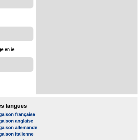
e en ie.
es langues
gaison française
gaison anglaise
gaison allemande
aison italienne