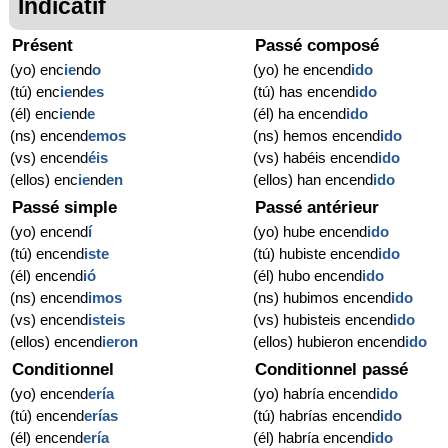
Indicatif
Présent
Passé composé
(yo) enc
ie
nd
o
(yo) he encend
ido
(tú) enc
ie
nd
es
(tú) has encend
ido
(él) enc
ie
nd
e
(él) ha encend
ido
(ns) encend
emos
(ns) hemos encend
ido
(vs) encend
éis
(vs) habéis encend
ido
(ellos) enc
ie
nd
en
(ellos) han encend
ido
Passé simple
Passé antérieur
(yo) encend
í
(yo) hube encend
ido
(tú) encend
iste
(tú) hubiste encend
ido
(él) encend
ió
(él) hubo encend
ido
(ns) encend
imos
(ns) hubimos encend
ido
(vs) encend
isteis
(vs) hubisteis encend
ido
(ellos) encend
ieron
(ellos) hubieron encend
ido
Conditionnel
Conditionnel passé
(yo) encend
ería
(yo) habría encend
ido
(tú) encend
erías
(tú) habrías encend
ido
(él) encend
ería
(él) habría encend
ido