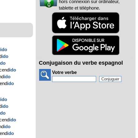
hors connexion sur ordinateur,
tablette et téléphone.
d
ido
d
ido
Conjugaison du verbe espagnol
ido
ncend
ido
Votre verbe
nd
ido
cend
ido
d
ido
d
ido
ido
ncend
ido
nd
ido
cend
ido