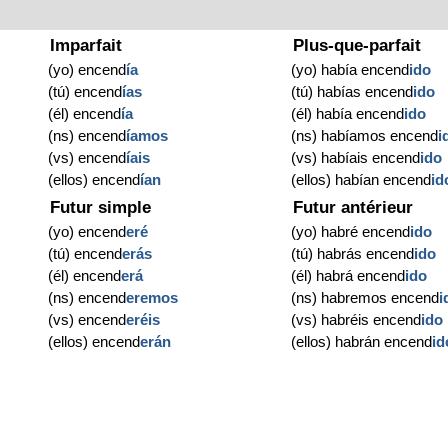
Imparfait
Plus-que-parfait
(yo) encend
ía
(yo) había encend
ido
(tú) encend
ías
(tú) habías encend
ido
(él) encend
ía
(él) había encend
ido
(ns) encend
íamos
(ns) habíamos encend
i
(vs) encend
íais
(vs) habíais encend
ido
(ellos) encend
ían
(ellos) habían encend
id
Futur simple
Futur antérieur
(yo) encend
eré
(yo) habré encend
ido
(tú) encend
erás
(tú) habrás encend
ido
(él) encend
erá
(él) habrá encend
ido
(ns) encend
eremos
(ns) habremos encend
i
(vs) encend
eréis
(vs) habréis encend
ido
(ellos) encend
erán
(ellos) habrán encend
id