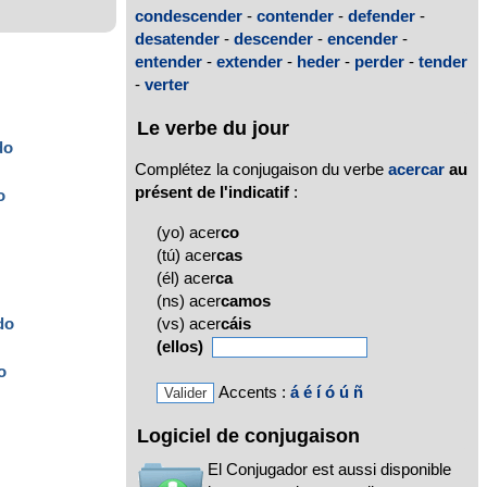
condescender
-
contender
-
defender
-
desatender
-
descender
-
encender
-
entender
-
extender
-
heder
-
perder
-
tender
-
verter
Le verbe du jour
do
Complétez la conjugaison du verbe
acercar
au
présent de l'indicatif
:
o
(yo) acer
co
(tú) acer
cas
(él) acer
ca
(ns) acer
camos
(vs) acer
cáis
do
(ellos)
o
Accents :
á
é
í
ó
ú
ñ
Logiciel de conjugaison
El Conjugador est aussi disponible