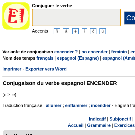
Conjuguer le verbe
Accents :
Variante de conjugaison
encender ?
|
no encender
|
féminin
|
e
Nom des temps
français
|
espagnol (Espagne)
|
espagnol (Amér
Imprimer
-
Exporter vers Word
Conjugaison du verbe espagnol
ENCENDER
(e > ie)
Traduction française :
allumer
;
enflammer
;
incendier
- English tr
Indicatif
|
Subjonctif
|
Accueil
|
Grammaire
|
Exercices