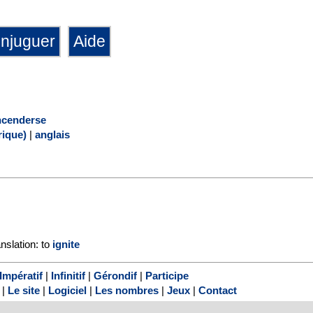
ncenderse
ique)
|
anglais
anslation: to
ignite
Impératif
|
Infinitif
|
Gérondif
|
Participe
|
Le site
|
Logiciel
|
Les nombres
|
Jeux
|
Contact