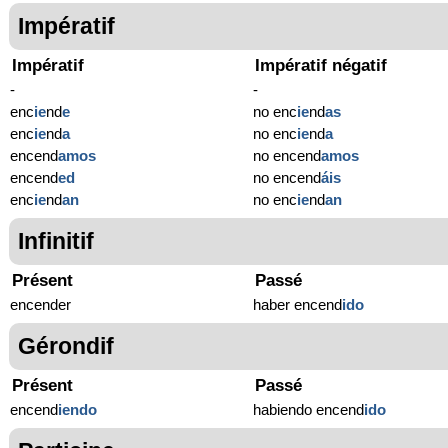
Impératif
Impératif
Impératif négatif
-
-
enc
ie
nd
e
no enc
ie
nd
as
enc
ie
nd
a
no enc
ie
nd
a
encend
amos
no encend
amos
encend
ed
no encend
áis
enc
ie
nd
an
no enc
ie
nd
an
Infinitif
Présent
Passé
encender
haber encend
ido
Gérondif
Présent
Passé
encend
iendo
habiendo encend
ido