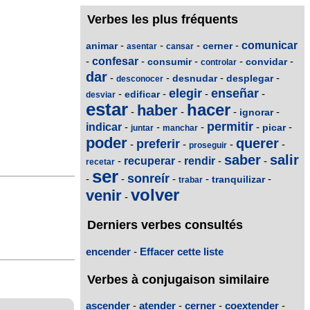
Verbes les plus fréquents
-
-
-
-
comunicar
animar
cerner
asentar
cansar
-
confesar
-
-
-
-
consumir
convidar
controlar
dar
-
-
-
-
desnudar
desplegar
desconocer
elegir
enseñar
-
-
-
-
edificar
desviar
estar
hacer
haber
-
-
-
-
ignorar
permitir
indicar
-
-
-
-
-
picar
juntar
manchar
poder
querer
preferir
-
-
-
-
proseguir
saber
salir
-
recuperar
-
rendir
-
-
recetar
ser
sonreír
-
-
-
-
-
tranquilizar
trabar
volver
venir
-
Derniers verbes consultés
encender
-
Effacer cette liste
Verbes à conjugaison similaire
ascender
-
atender
-
cerner
-
coextender
-