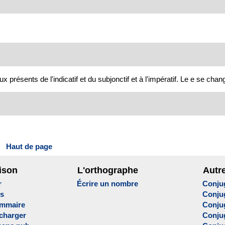
ésents de l'indicatif et du subjonctif et à l'impératif. Le e se chang
Haut de page
ison
L'orthographe
Autr
r
Écrire un nombre
Conju
es
Conju
ammaire
Conju
écharger
Conjug