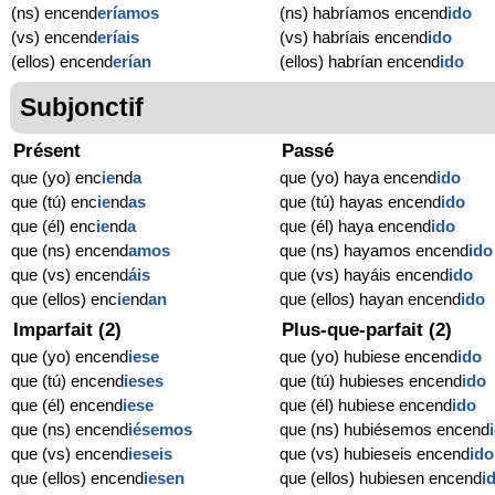
(ns) encend
eríamos
(ns) habríamos encend
ido
(vs) encend
eríais
(vs) habríais encend
ido
(ellos) encend
erían
(ellos) habrían encend
ido
Subjonctif
Présent
Passé
que (yo) enc
ie
nd
a
que (yo) haya encend
ido
que (tú) enc
ie
nd
as
que (tú) hayas encend
ido
que (él) enc
ie
nd
a
que (él) haya encend
ido
que (ns) encend
amos
que (ns) hayamos encend
ido
que (vs) encend
áis
que (vs) hayáis encend
ido
que (ellos) enc
ie
nd
an
que (ellos) hayan encend
ido
Imparfait (2)
Plus-que-parfait (2)
que (yo) encend
iese
que (yo) hubiese encend
ido
que (tú) encend
ieses
que (tú) hubieses encend
ido
que (él) encend
iese
que (él) hubiese encend
ido
que (ns) encend
iésemos
que (ns) hubiésemos encend
que (vs) encend
ieseis
que (vs) hubieseis encend
ido
que (ellos) encend
iesen
que (ellos) hubiesen encend
i