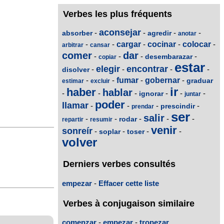
Verbes les plus fréquents
aconsejar
-
-
-
-
absorber
agredir
anotar
-
-
cargar
-
cocinar
-
colocar
-
arbitrar
cansar
comer
dar
-
-
-
-
desembarazar
copiar
estar
elegir
encontrar
-
-
-
-
disolver
-
-
fumar
-
gobernar
-
graduar
estimar
excluir
ir
haber
hablar
-
-
-
-
-
-
ignorar
juntar
poder
llamar
-
-
-
-
prescindir
prendar
ser
salir
-
-
-
-
-
rodar
repartir
resumir
venir
sonreír
-
-
-
-
soplar
toser
volver
Derniers verbes consultés
empezar
-
Effacer cette liste
Verbes à conjugaison similaire
comenzar
-
empezar
-
tropezar