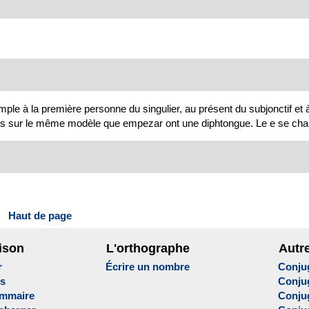
le à la première personne du singulier, au présent du subjonctif et à 
és sur le même modèle que empezar ont une diphtongue. Le e se cha
Haut de page
ison
L'orthographe
Autr
r
Écrire un nombre
Conju
es
Conju
ammaire
Conju