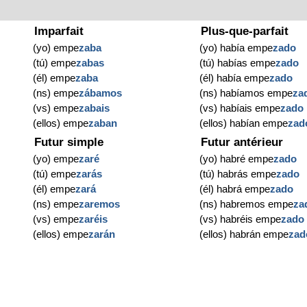
Imparfait
Plus-que-parfait
(yo) empe
zaba
(yo) había empe
zado
(tú) empe
zabas
(tú) habías empe
zado
(él) empe
zaba
(él) había empe
zado
(ns) empe
zábamos
(ns) habíamos empe
za
(vs) empe
zabais
(vs) habíais empe
zado
(ellos) empe
zaban
(ellos) habían empe
zad
Futur simple
Futur antérieur
(yo) empe
zaré
(yo) habré empe
zado
(tú) empe
zarás
(tú) habrás empe
zado
(él) empe
zará
(él) habrá empe
zado
(ns) empe
zaremos
(ns) habremos empe
za
(vs) empe
zaréis
(vs) habréis empe
zado
(ellos) empe
zarán
(ellos) habrán empe
zad