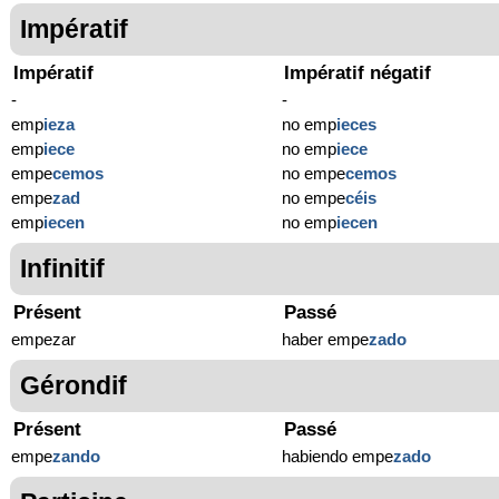
Impératif
Impératif
Impératif négatif
-
-
emp
ie
za
no emp
ie
ces
emp
ie
ce
no emp
ie
ce
empe
cemos
no empe
cemos
empe
zad
no empe
céis
emp
ie
cen
no emp
ie
cen
Infinitif
Présent
Passé
empezar
haber empe
zado
Gérondif
Présent
Passé
empe
zando
habiendo empe
zado