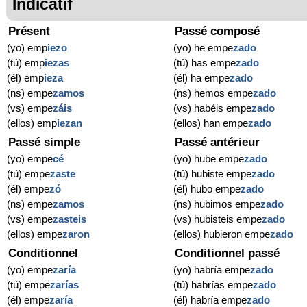
Indicatif
Présent
Passé composé
(yo) emp
ie
zo
(yo) he empe
zado
(tú) emp
ie
zas
(tú) has empe
zado
(él) emp
ie
za
(él) ha empe
zado
(ns) empe
zamos
(ns) hemos empe
zado
(vs) empe
záis
(vs) habéis empe
zado
(ellos) emp
ie
zan
(ellos) han empe
zado
Passé simple
Passé antérieur
(yo) empe
cé
(yo) hube empe
zado
(tú) empe
zaste
(tú) hubiste empe
zado
(él) empe
zó
(él) hubo empe
zado
(ns) empe
zamos
(ns) hubimos empe
zado
(vs) empe
zasteis
(vs) hubisteis empe
zado
(ellos) empe
zaron
(ellos) hubieron empe
zado
Conditionnel
Conditionnel passé
(yo) empe
zaría
(yo) habría empe
zado
(tú) empe
zarías
(tú) habrías empe
zado
(él) empe
zaría
(él) habría empe
zado