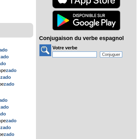
Conjugaison du verbe espagnol
Votre verbe
ado
zado
ado
mpe
zado
e
zado
pe
zado
ado
zado
ado
mpe
zado
e
zado
pe
zado