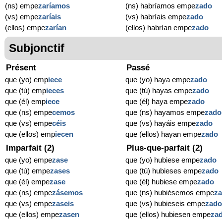
(ns) empe
zaríamos
(ns) habríamos empe
zado
(vs) empe
zaríais
(vs) habríais empe
zado
(ellos) empe
zarían
(ellos) habrían empe
zado
Subjonctif
Présent
Passé
que (yo) emp
ie
ce
que (yo) haya empe
zado
que (tú) emp
ie
ces
que (tú) hayas empe
zado
que (él) emp
ie
ce
que (él) haya empe
zado
que (ns) empe
cemos
que (ns) hayamos empe
zado
que (vs) empe
céis
que (vs) hayáis empe
zado
que (ellos) emp
ie
cen
que (ellos) hayan empe
zado
Imparfait (2)
Plus-que-parfait (2)
que (yo) empe
zase
que (yo) hubiese empe
zado
que (tú) empe
zases
que (tú) hubieses empe
zado
que (él) empe
zase
que (él) hubiese empe
zado
que (ns) empe
zásemos
que (ns) hubiésemos empe
z
que (vs) empe
zaseis
que (vs) hubieseis empe
zad
que (ellos) empe
zasen
que (ellos) hubiesen empe
za