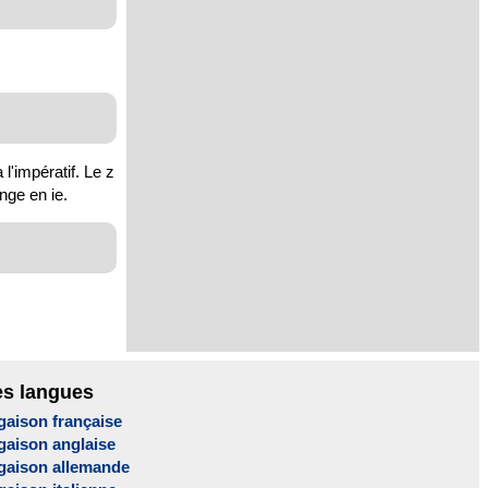
l'impératif. Le z
nge en ie.
es langues
gaison française
gaison anglaise
gaison allemande