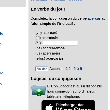
Le verbe du jour
Complétez la conjugaison du verbe
acercar
au
futur simple de l'indicatif
:
(yo) acer
caré
do
(tú) acer
carás
(él)
o
(ns) acer
caremos
(vs) acer
caréis
(ellos) acer
carán
Accents :
á
é
í
ó
ú
ñ
do
Logiciel de conjugaison
o
El Conjugador est aussi disponible
hors connexion sur ordinateur,
tablette et téléphone.