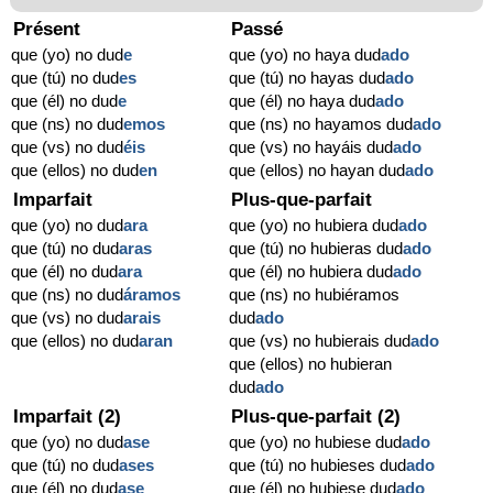
Présent
Passé
que (yo) no dud
e
que (yo) no haya dud
ado
que (tú) no dud
es
que (tú) no hayas dud
ado
que (él) no dud
e
que (él) no haya dud
ado
que (ns) no dud
emos
que (ns) no hayamos dud
ado
que (vs) no dud
éis
que (vs) no hayáis dud
ado
que (ellos) no dud
en
que (ellos) no hayan dud
ado
Imparfait
Plus-que-parfait
que (yo) no dud
ara
que (yo) no hubiera dud
ado
que (tú) no dud
aras
que (tú) no hubieras dud
ado
que (él) no dud
ara
que (él) no hubiera dud
ado
que (ns) no dud
áramos
que (ns) no hubiéramos
que (vs) no dud
arais
dud
ado
que (ellos) no dud
aran
que (vs) no hubierais dud
ado
que (ellos) no hubieran
dud
ado
Imparfait (2)
Plus-que-parfait (2)
que (yo) no dud
ase
que (yo) no hubiese dud
ado
que (tú) no dud
ases
que (tú) no hubieses dud
ado
que (él) no dud
ase
que (él) no hubiese dud
ado