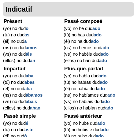
Indicatif
Présent
Passé composé
(yo) no dud
o
(yo) no he dud
ado
(tú) no dud
as
(tú) no has dud
ado
(él) no dud
a
(él) no ha dud
ado
(ns) no dud
amos
(ns) no hemos dud
ado
(vs) no dud
áis
(vs) no habéis dud
ado
(ellos) no dud
an
(ellos) no han dud
ado
Imparfait
Plus-que-parfait
(yo) no dud
aba
(yo) no había dud
ado
(tú) no dud
abas
(tú) no habías dud
ado
(él) no dud
aba
(él) no había dud
ado
(ns) no dud
ábamos
(ns) no habíamos dud
ado
(vs) no dud
abais
(vs) no habíais dud
ado
(ellos) no dud
aban
(ellos) no habían dud
ado
Passé simple
Passé antérieur
(yo) no dud
é
(yo) no hube dud
ado
(tú) no dud
aste
(tú) no hubiste dud
ado
(él) no dud
ó
(él) no hubo dud
ado