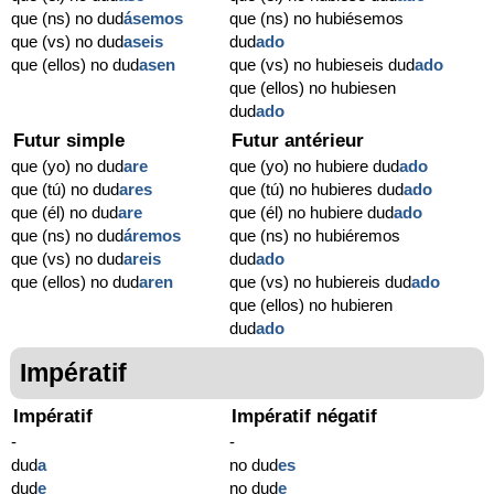
que (ns) no dud
ásemos
que (ns) no hubiésemos
que (vs) no dud
aseis
dud
ado
que (ellos) no dud
asen
que (vs) no hubieseis dud
ado
que (ellos) no hubiesen
dud
ado
Futur simple
Futur antérieur
que (yo) no dud
are
que (yo) no hubiere dud
ado
que (tú) no dud
ares
que (tú) no hubieres dud
ado
que (él) no dud
are
que (él) no hubiere dud
ado
que (ns) no dud
áremos
que (ns) no hubiéremos
que (vs) no dud
areis
dud
ado
que (ellos) no dud
aren
que (vs) no hubiereis dud
ado
que (ellos) no hubieren
dud
ado
Impératif
Impératif
Impératif négatif
-
-
dud
a
no dud
es
dud
e
no dud
e