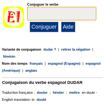
Conjuguer le verbe
Variante de conjugaison
dudar ?
|
retirer la négation
|
féminin
Nom des temps
français
|
espagnol (Espagne)
|
espagnol
(Amérique)
|
anglais
Conjugaison du verbe espagnol
DUDAR
Traduction française :
douter
;
hésiter
;
mettre
en doute -
English translation: to
doubt