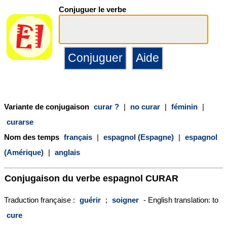
Conjuguer le verbe
Variante de conjugaison
curar ?
|
no curar
|
féminin
|
curarse
Nom des temps
français
|
espagnol (Espagne)
|
espagnol
(Amérique)
|
anglais
Conjugaison du verbe espagnol
CURAR
Traduction française :
guérir
;
soigner
- English translation: to
cure