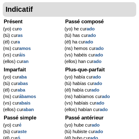
Indicatif
Présent
Passé composé
(yo) cur
o
(yo) he cur
ado
(tú) cur
as
(tú) has cur
ado
(él) cur
a
(él) ha cur
ado
(ns) cur
amos
(ns) hemos cur
ado
(vs) cur
áis
(vs) habéis cur
ado
(ellos) cur
an
(ellos) han cur
ado
Imparfait
Plus-que-parfait
(yo) cur
aba
(yo) había cur
ado
(tú) cur
abas
(tú) habías cur
ado
(él) cur
aba
(él) había cur
ado
(ns) cur
ábamos
(ns) habíamos cur
ado
(vs) cur
abais
(vs) habíais cur
ado
(ellos) cur
aban
(ellos) habían cur
ado
Passé simple
Passé antérieur
(yo) cur
é
(yo) hube cur
ado
(tú) cur
aste
(tú) hubiste cur
ado
(él) cur
ó
(él) hubo cur
ado