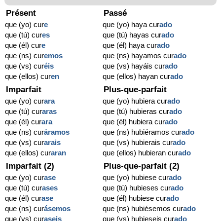
Présent
Passé
que (yo) cur
e
que (yo) haya cur
ado
que (tú) cur
es
que (tú) hayas cur
ado
que (él) cur
e
que (él) haya cur
ado
que (ns) cur
emos
que (ns) hayamos cur
ado
que (vs) cur
éis
que (vs) hayáis cur
ado
que (ellos) cur
en
que (ellos) hayan cur
ado
Imparfait
Plus-que-parfait
que (yo) cur
ara
que (yo) hubiera cur
ado
que (tú) cur
aras
que (tú) hubieras cur
ado
que (él) cur
ara
que (él) hubiera cur
ado
que (ns) cur
áramos
que (ns) hubiéramos cur
ado
que (vs) cur
arais
que (vs) hubierais cur
ado
que (ellos) cur
aran
que (ellos) hubieran cur
ado
Imparfait (2)
Plus-que-parfait (2)
que (yo) cur
ase
que (yo) hubiese cur
ado
que (tú) cur
ases
que (tú) hubieses cur
ado
que (él) cur
ase
que (él) hubiese cur
ado
que (ns) cur
ásemos
que (ns) hubiésemos cur
ado
que (vs) cur
aseis
que (vs) hubieseis cur
ado