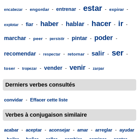
estar
-
-
entrenar
-
-
-
engordar
expirar
encabezar
hacer
ir
haber
hablar
-
fiar
-
-
-
-
-
explotar
poder
marchar
pintar
-
-
-
-
-
peer
persistir
ser
salir
recomendar
-
-
-
-
-
retornar
respectar
venir
vender
-
-
-
-
toser
tropezar
zarpar
Derniers verbes consultés
convidar
-
Effacer cette liste
Verbes à conjugaison similaire
acabar
-
aceptar
-
aconsejar
-
amar
-
arreglar
-
ayudar