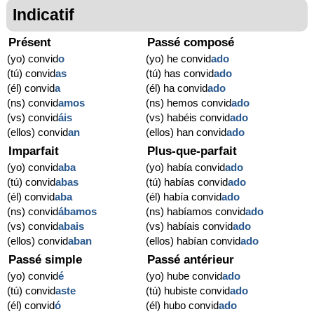
Indicatif
Présent
Passé composé
(yo) convid
o
(yo) he convid
ado
(tú) convid
as
(tú) has convid
ado
(él) convid
a
(él) ha convid
ado
(ns) convid
amos
(ns) hemos convid
ado
(vs) convid
áis
(vs) habéis convid
ado
(ellos) convid
an
(ellos) han convid
ado
Imparfait
Plus-que-parfait
(yo) convid
aba
(yo) había convid
ado
(tú) convid
abas
(tú) habías convid
ado
(él) convid
aba
(él) había convid
ado
(ns) convid
ábamos
(ns) habíamos convid
ado
(vs) convid
abais
(vs) habíais convid
ado
(ellos) convid
aban
(ellos) habían convid
ado
Passé simple
Passé antérieur
(yo) convid
é
(yo) hube convid
ado
(tú) convid
aste
(tú) hubiste convid
ado
(él) convid
ó
(él) hubo convid
ado