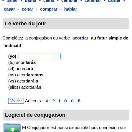
-
bailar
-
bañar
-
callar
-
cambiar
-
caminar
-
cantar
-
casar
-
cenar
-
comprar
-
hablar
Le verbe du jour
Complétez la conjugaison du verbe
acordar
au futur simple de
l'indicatif
:
(yo)
(tú) acord
arás
(él) acord
ará
(ns) acord
aremos
(vs) acord
aréis
(ellos) acord
arán
Accents :
á
é
í
ó
ú
ñ
Logiciel de conjugaison
El Conjugador est aussi disponible hors connexion sur