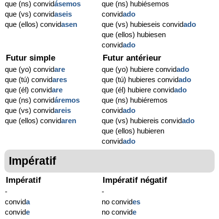
que (ns) convid
ásemos
que (ns) hubiésemos
que (vs) convid
aseis
convid
ado
que (ellos) convid
asen
que (vs) hubieseis convid
ado
que (ellos) hubiesen
convid
ado
Futur simple
Futur antérieur
que (yo) convid
are
que (yo) hubiere convid
ado
que (tú) convid
ares
que (tú) hubieres convid
ado
que (él) convid
are
que (él) hubiere convid
ado
que (ns) convid
áremos
que (ns) hubiéremos
que (vs) convid
areis
convid
ado
que (ellos) convid
aren
que (vs) hubiereis convid
ado
que (ellos) hubieren
convid
ado
Impératif
Impératif
Impératif négatif
-
-
convid
a
no convid
es
convid
e
no convid
e