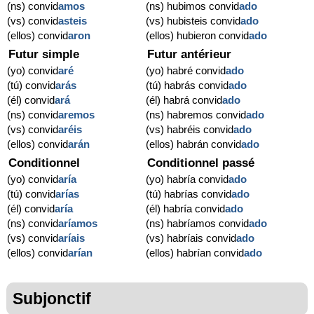
(ns) convid
amos
(ns) hubimos convid
ado
(vs) convid
asteis
(vs) hubisteis convid
ado
(ellos) convid
aron
(ellos) hubieron convid
ado
Futur simple
Futur antérieur
(yo) convid
aré
(yo) habré convid
ado
(tú) convid
arás
(tú) habrás convid
ado
(él) convid
ará
(él) habrá convid
ado
(ns) convid
aremos
(ns) habremos convid
ado
(vs) convid
aréis
(vs) habréis convid
ado
(ellos) convid
arán
(ellos) habrán convid
ado
Conditionnel
Conditionnel passé
(yo) convid
aría
(yo) habría convid
ado
(tú) convid
arías
(tú) habrías convid
ado
(él) convid
aría
(él) habría convid
ado
(ns) convid
aríamos
(ns) habríamos convid
ado
(vs) convid
aríais
(vs) habríais convid
ado
(ellos) convid
arían
(ellos) habrían convid
ado
Subjonctif