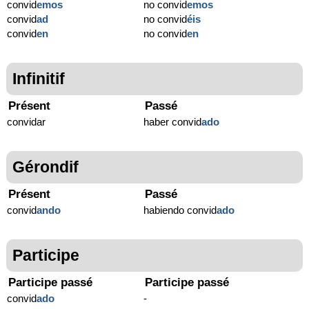
convid
emos
no convid
emos
convid
ad
no convid
éis
convid
en
no convid
en
Infinitif
Présent
Passé
convidar
haber convid
ado
Gérondif
Présent
Passé
convid
ando
habiendo convid
ado
Participe
Participe passé
Participe passé
convid
ado
-