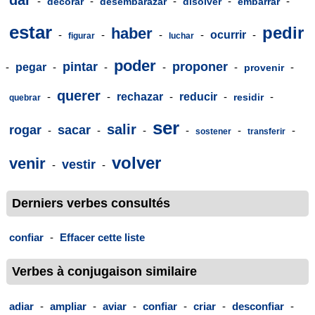
-
-
-
-
-
decorar
desembarazar
disolver
embarrar
estar
pedir
haber
-
-
-
-
ocurrir
-
figurar
luchar
poder
pintar
proponer
-
pegar
-
-
-
-
-
provenir
querer
-
-
rechazar
-
reducir
-
-
residir
quebrar
ser
salir
rogar
sacar
-
-
-
-
-
-
sostener
transferir
volver
venir
vestir
-
-
Derniers verbes consultés
confiar
-
Effacer cette liste
Verbes à conjugaison similaire
adiar
-
ampliar
-
aviar
-
confiar
-
criar
-
desconfiar
-