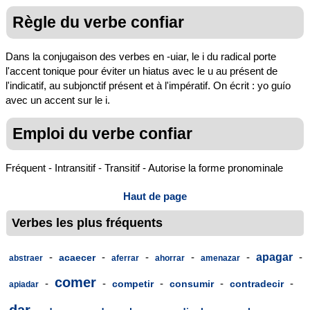
Règle du verbe confiar
Dans la conjugaison des verbes en -uiar, le i du radical porte
l'accent tonique pour éviter un hiatus avec le u au présent de
l'indicatif, au subjonctif présent et à l'impératif. On écrit : yo guío
avec un accent sur le i.
Emploi du verbe confiar
Fréquent - Intransitif - Transitif - Autorise la forme pronominale
Haut de page
Verbes les plus fréquents
-
-
-
-
-
apagar
-
acaecer
abstraer
aferrar
ahorrar
amenazar
comer
-
-
-
-
-
competir
consumir
contradecir
apiadar
dar