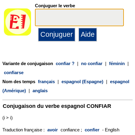
Conjuguer le verbe
Variante de conjugaison
confiar ?
|
no confiar
|
féminin
|
confiarse
Nom des temps
français
|
espagnol (Espagne)
|
espagnol
(Amérique)
|
anglais
Conjugaison du verbe espagnol
CONFIAR
(i > í)
Traduction française :
avoir
confiance ;
confier
- English