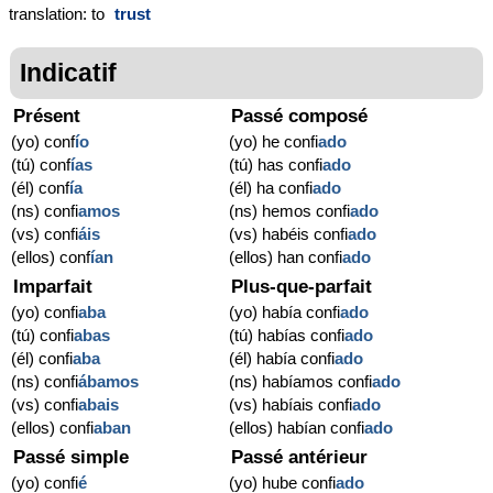
translation: to
trust
Indicatif
Présent
Passé composé
(yo) conf
í
o
(yo) he confi
ado
(tú) conf
í
as
(tú) has confi
ado
(él) conf
í
a
(él) ha confi
ado
(ns) confi
amos
(ns) hemos confi
ado
(vs) confi
áis
(vs) habéis confi
ado
(ellos) conf
í
an
(ellos) han confi
ado
Imparfait
Plus-que-parfait
(yo) confi
aba
(yo) había confi
ado
(tú) confi
abas
(tú) habías confi
ado
(él) confi
aba
(él) había confi
ado
(ns) confi
ábamos
(ns) habíamos confi
ado
(vs) confi
abais
(vs) habíais confi
ado
(ellos) confi
aban
(ellos) habían confi
ado
Passé simple
Passé antérieur
(yo) confi
é
(yo) hube confi
ado