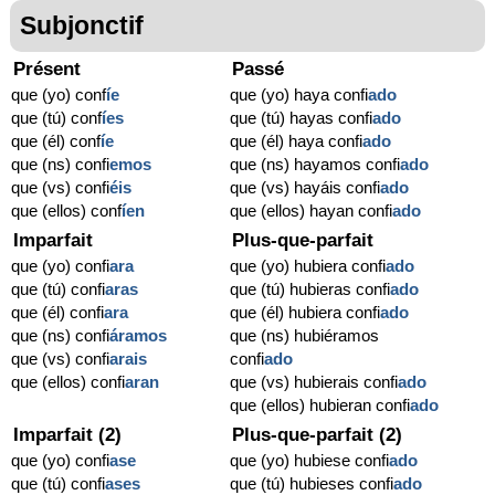
Subjonctif
Présent
Passé
que (yo) conf
í
e
que (yo) haya confi
ado
que (tú) conf
í
es
que (tú) hayas confi
ado
que (él) conf
í
e
que (él) haya confi
ado
que (ns) confi
emos
que (ns) hayamos confi
ado
que (vs) confi
éis
que (vs) hayáis confi
ado
que (ellos) conf
í
en
que (ellos) hayan confi
ado
Imparfait
Plus-que-parfait
que (yo) confi
ara
que (yo) hubiera confi
ado
que (tú) confi
aras
que (tú) hubieras confi
ado
que (él) confi
ara
que (él) hubiera confi
ado
que (ns) confi
áramos
que (ns) hubiéramos
que (vs) confi
arais
confi
ado
que (ellos) confi
aran
que (vs) hubierais confi
ado
que (ellos) hubieran confi
ado
Imparfait (2)
Plus-que-parfait (2)
que (yo) confi
ase
que (yo) hubiese confi
ado
que (tú) confi
ases
que (tú) hubieses confi
ado