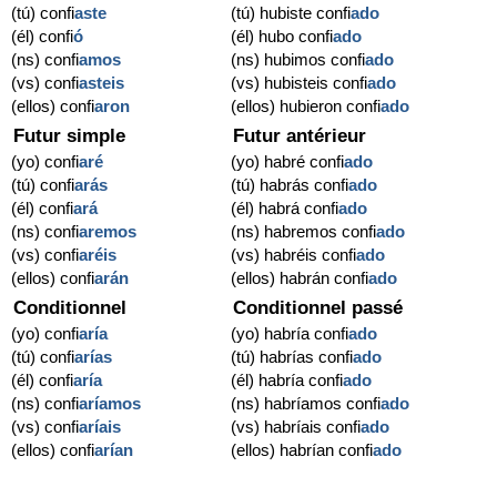
(tú) confi
aste
(tú) hubiste confi
ado
(él) confi
ó
(él) hubo confi
ado
(ns) confi
amos
(ns) hubimos confi
ado
(vs) confi
asteis
(vs) hubisteis confi
ado
(ellos) confi
aron
(ellos) hubieron confi
ado
Futur simple
Futur antérieur
(yo) confi
aré
(yo) habré confi
ado
(tú) confi
arás
(tú) habrás confi
ado
(él) confi
ará
(él) habrá confi
ado
(ns) confi
aremos
(ns) habremos confi
ado
(vs) confi
aréis
(vs) habréis confi
ado
(ellos) confi
arán
(ellos) habrán confi
ado
Conditionnel
Conditionnel passé
(yo) confi
aría
(yo) habría confi
ado
(tú) confi
arías
(tú) habrías confi
ado
(él) confi
aría
(él) habría confi
ado
(ns) confi
aríamos
(ns) habríamos confi
ado
(vs) confi
aríais
(vs) habríais confi
ado
(ellos) confi
arían
(ellos) habrían confi
ado