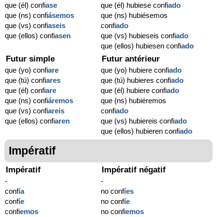
que (él) confi
ase
que (él) hubiese confi
ado
que (ns) confi
ásemos
que (ns) hubiésemos
que (vs) confi
aseis
confi
ado
que (ellos) confi
asen
que (vs) hubieseis confi
ado
que (ellos) hubiesen confi
ado
Futur simple
Futur antérieur
que (yo) confi
are
que (yo) hubiere confi
ado
que (tú) confi
ares
que (tú) hubieres confi
ado
que (él) confi
are
que (él) hubiere confi
ado
que (ns) confi
áremos
que (ns) hubiéremos
que (vs) confi
areis
confi
ado
que (ellos) confi
aren
que (vs) hubiereis confi
ado
que (ellos) hubieren confi
ado
Impératif
Impératif
Impératif négatif
-
-
conf
í
a
no conf
í
es
conf
í
e
no conf
í
e
confi
emos
no confi
emos