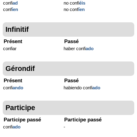
confi
ad
no confi
éis
conf
í
en
no conf
í
en
Infinitif
Présent
Passé
confiar
haber confi
ado
Gérondif
Présent
Passé
confi
ando
habiendo confi
ado
Participe
Participe passé
Participe passé
confi
ado
-