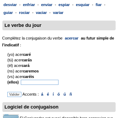
desviar
-
enfriar
-
enviar
-
espiar
-
esquiar
-
fiar
-
guiar
-
rociar
-
vaciar
-
variar
Le verbe du jour
Complétez la conjugaison du verbe
acercar
au futur simple de
l'indicatif
:
(yo) acer
caré
(tú) acer
carás
(él) acer
cará
(ns) acer
caremos
(vs) acer
caréis
(ellos)
Accents :
á
é
í
ó
ú
ñ
Logiciel de conjugaison