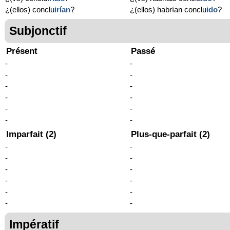
¿(ellos) conclu
irían
?
¿(ellos) habrían conclu
ido
?
Subjonctif
Présent
Passé
-
-
-
-
-
-
-
-
-
-
-
-
Imparfait (2)
Plus-que-parfait (2)
-
-
-
-
-
-
-
-
-
-
-
-
Impératif