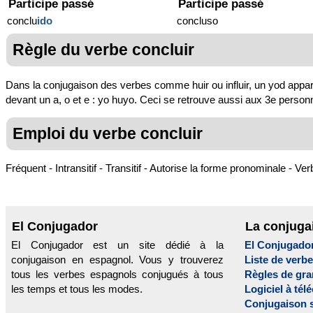
Participe passé
Participe passé
conclu
ido
concluso
Règle du verbe concluir
Dans la conjugaison des verbes comme huir ou influir, un yod apparaît a
devant un a, o et e : yo huyo. Ceci se retrouve aussi aux 3e personn
Emploi du verbe concluir
Fréquent - Intransitif - Transitif - Autorise la forme pronominale - Verb
El Conjugador
La conjuga
El Conjugador est un site dédié à la
El Conjugado
conjugaison en espagnol. Vous y trouverez
Liste de verb
tous les verbes espagnols conjugués à tous
Règles de gr
les temps et tous les modes.
Logiciel à tél
Conjugaison 