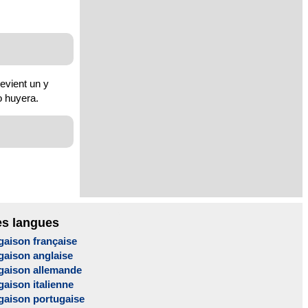
devient un y
o huyera.
es langues
gaison française
gaison anglaise
gaison allemande
aison italienne
gaison portugaise