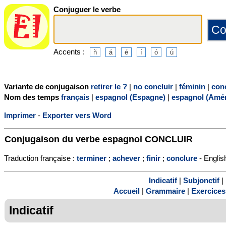
Conjuguer le verbe
Accents :
Variante de conjugaison
retirer le ?
|
no concluir
|
féminin
|
con
Nom des temps
français
|
espagnol (Espagne)
|
espagnol (Amér
Imprimer
-
Exporter vers Word
Conjugaison du verbe espagnol
CONCLUIR
Traduction française :
terminer
;
achever
;
finir
;
conclure
- English
Indicatif
|
Subjonctif
|
Accueil
|
Grammaire
|
Exercices
Indicatif