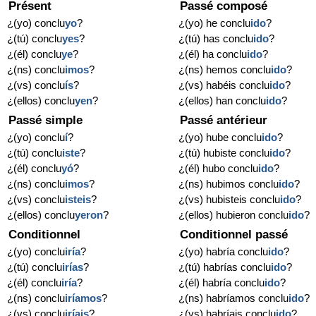
Présent
Passé composé
¿(yo) conclu
yo
?
¿(yo) he conclu
ido
?
¿(tú) conclu
yes
?
¿(tú) has conclu
ido
?
¿(él) conclu
ye
?
¿(él) ha conclu
ido
?
¿(ns) conclu
imos
?
¿(ns) hemos conclu
ido
?
¿(vs) conclu
ís
?
¿(vs) habéis conclu
ido
?
¿(ellos) conclu
yen
?
¿(ellos) han conclu
ido
?
Passé simple
Passé antérieur
¿(yo) conclu
í
?
¿(yo) hube conclu
ido
?
¿(tú) conclu
iste
?
¿(tú) hubiste conclu
ido
?
¿(él) conclu
yó
?
¿(él) hubo conclu
ido
?
¿(ns) conclu
imos
?
¿(ns) hubimos conclu
ido
?
¿(vs) conclu
isteis
?
¿(vs) hubisteis conclu
ido
?
¿(ellos) conclu
yeron
?
¿(ellos) hubieron conclu
ido
?
Conditionnel
Conditionnel passé
¿(yo) conclu
iría
?
¿(yo) habría conclu
ido
?
¿(tú) conclu
irías
?
¿(tú) habrías conclu
ido
?
¿(él) conclu
iría
?
¿(él) habría conclu
ido
?
¿(ns) conclu
iríamos
?
¿(ns) habríamos conclu
ido
?
¿(vs) conclu
iríais
?
¿(vs) habríais conclu
ido
?