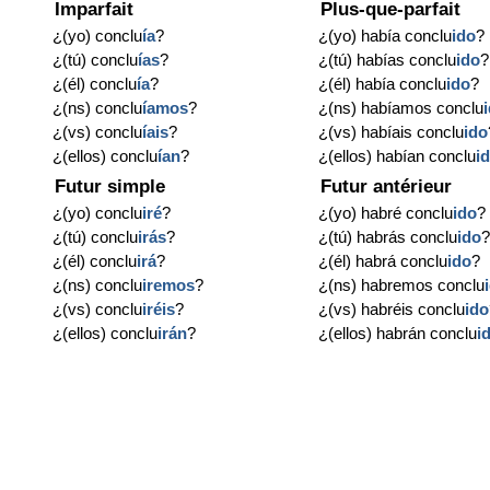
Imparfait
Plus-que-parfait
¿(yo) conclu
ía
?
¿(yo) había conclu
ido
?
¿(tú) conclu
ías
?
¿(tú) habías conclu
ido
?
¿(él) conclu
ía
?
¿(él) había conclu
ido
?
¿(ns) conclu
íamos
?
¿(ns) habíamos conclu
¿(vs) conclu
íais
?
¿(vs) habíais conclu
ido
¿(ellos) conclu
ían
?
¿(ellos) habían conclu
i
Futur simple
Futur antérieur
¿(yo) conclu
iré
?
¿(yo) habré conclu
ido
?
¿(tú) conclu
irás
?
¿(tú) habrás conclu
ido
¿(él) conclu
irá
?
¿(él) habrá conclu
ido
?
¿(ns) conclu
iremos
?
¿(ns) habremos conclu
¿(vs) conclu
iréis
?
¿(vs) habréis conclu
ido
¿(ellos) conclu
irán
?
¿(ellos) habrán conclu
i