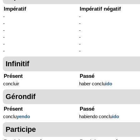
Impératif
Impératif négatif
-
-
-
-
-
-
-
-
-
-
-
-
Infinitif
Présent
Passé
concluir
haber conclu
ido
Gérondif
Présent
Passé
conclu
yendo
habiendo conclu
ido
Participe