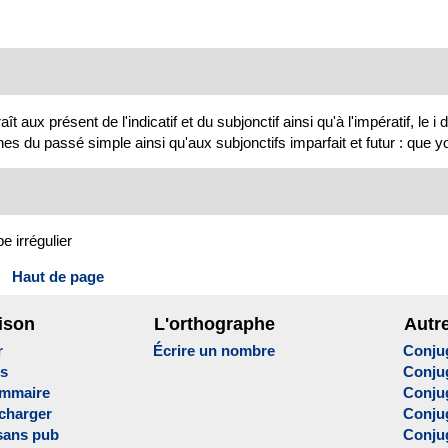
ux présent de l'indicatif et du subjonctif ainsi qu'à l'impératif, le i 
es du passé simple ainsi qu'aux subjonctifs imparfait et futur : que y
e irrégulier
Haut de page
ison
L'orthographe
Autr
r
Écrire un nombre
Conju
es
Conju
ammaire
Conju
écharger
Conjug
sans pub
Conju