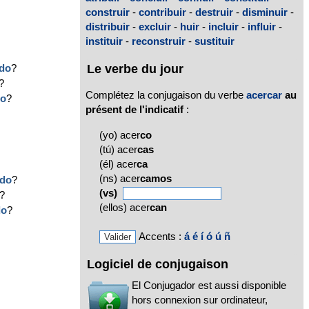
construir
-
contribuir
-
destruir
-
disminuir
-
distribuir
-
excluir
-
huir
-
incluir
-
influir
-
instituir
-
reconstruir
-
sustituir
Le verbe du jour
ido
?
?
Complétez la conjugaison du verbe
acercar
au
do
?
présent de l'indicatif
:
(yo) acer
co
(tú) acer
cas
?
(él) acer
ca
(ns) acer
camos
ido
?
(vs)
?
(ellos) acer
can
do
?
Accents :
á
é
í
ó
ú
ñ
Logiciel de conjugaison
El Conjugador est aussi disponible
hors connexion sur ordinateur,