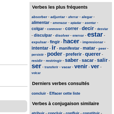
Verbes les plus fréquents
-
-
-
-
absorber
adjuntar
alegar
aferrar
alimentar
-
-
-
-
amenazar
apiadar
asentar
decir
correr
colgar
-
-
-
-
conmover
desviar
estar
-
disculpar
-
-
-
-
disolver
enervar
hacer
-
fingir
-
-
-
expulsar
impresionar
ir
intentar
matar
-
-
manifestar
-
-
-
peer
poder
querer
preferir
-
-
-
-
persistir
saber
salir
sacar
-
-
-
-
-
residir
restringir
ser
venir
ver
-
-
-
-
-
vacar
transferir
volcar
Derniers verbes consultés
concluir
-
Effacer cette liste
Verbes à conjugaison similaire
atribuir
-
concluir
-
confluir
-
constituir
-