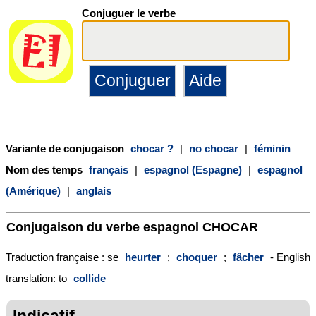
Conjuguer le verbe
Variante de conjugaison
chocar ?
|
no chocar
|
féminin
Nom des temps
français
|
espagnol (Espagne)
|
espagnol
(Amérique)
|
anglais
Conjugaison du verbe espagnol
CHOCAR
Traduction française : se
heurter
;
choquer
;
fâcher
- English
translation: to
collide
Indicatif