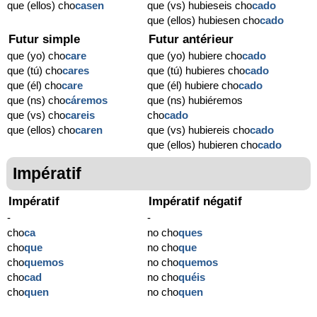
que (ellos) cho
casen
que (vs) hubieseis cho
cado
que (ellos) hubiesen cho
cado
Futur simple
Futur antérieur
que (yo) cho
care
que (yo) hubiere cho
cado
que (tú) cho
cares
que (tú) hubieres cho
cado
que (él) cho
care
que (él) hubiere cho
cado
que (ns) cho
cáremos
que (ns) hubiéremos
que (vs) cho
careis
cho
cado
que (ellos) cho
caren
que (vs) hubiereis cho
cado
que (ellos) hubieren cho
cado
Impératif
Impératif
Impératif négatif
-
-
cho
ca
no cho
ques
cho
que
no cho
que
cho
quemos
no cho
quemos
cho
cad
no cho
quéis
cho
quen
no cho
quen