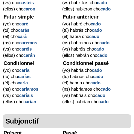
(vs) cho
casteis
(vs) hubisteis cho
cado
(ellos) cho
caron
(ellos) hubieron cho
cado
Futur simple
Futur antérieur
(yo) cho
caré
(yo) habré cho
cado
(tú) cho
carás
(tú) habrás cho
cado
(él) cho
cará
(él) habrá cho
cado
(ns) cho
caremos
(ns) habremos cho
cado
(vs) cho
caréis
(vs) habréis cho
cado
(ellos) cho
carán
(ellos) habrán cho
cado
Conditionnel
Conditionnel passé
(yo) cho
caría
(yo) habría cho
cado
(tú) cho
carías
(tú) habrías cho
cado
(él) cho
caría
(él) habría cho
cado
(ns) cho
caríamos
(ns) habríamos cho
cado
(vs) cho
caríais
(vs) habríais cho
cado
(ellos) cho
carían
(ellos) habrían cho
cado
Subjonctif
Présent
Passé