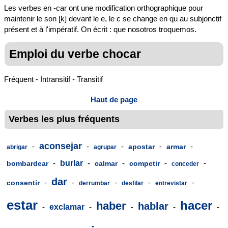
Les verbes en -car ont une modification orthographique pour
maintenir le son [k] devant le e, le c se change en qu au subjonctif
présent et à l'impératif. On écrit : que nosotros troquemos.
Emploi du verbe chocar
Fréquent - Intransitif - Transitif
Haut de page
Verbes les plus fréquents
aconsejar
-
-
-
-
-
apostar
armar
abrigar
agrupar
-
burlar
-
-
-
-
bombardear
calmar
competir
conceder
dar
-
-
-
-
-
consentir
derrumbar
desfilar
entrevistar
estar
hacer
haber
hablar
-
exclamar
-
-
-
-