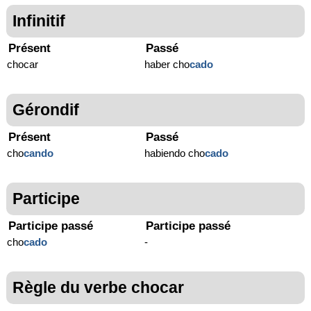
Infinitif
Présent
Passé
chocar
haber cho
cado
Gérondif
Présent
Passé
cho
cando
habiendo cho
cado
Participe
Participe passé
Participe passé
cho
cado
-
Règle du verbe chocar