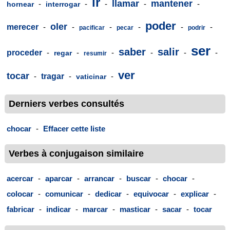
ir
llamar
mantener
-
-
-
-
-
hornear
interrogar
poder
oler
merecer
-
-
-
-
-
-
pacificar
pecar
podrir
ser
saber
salir
proceder
-
-
-
-
-
-
regar
resumir
ver
tocar
-
tragar
-
-
vaticinar
Derniers verbes consultés
chocar
-
Effacer cette liste
Verbes à conjugaison similaire
acercar
-
aparcar
-
arrancar
-
buscar
-
chocar
-
colocar
-
comunicar
-
dedicar
-
equivocar
-
explicar
-
fabricar
-
indicar
-
marcar
-
masticar
-
sacar
-
tocar