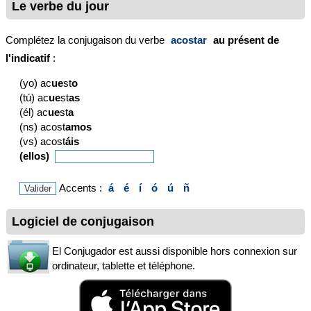
Le verbe du jour
Complétez la conjugaison du verbe
acostar
au présent de
l'indicatif
:
(yo) ac
ue
st
o
(tú) ac
ue
st
as
(él) ac
ue
st
a
(ns) acost
amos
(vs) acost
áis
(ellos)
Accents :
á
é
í
ó
ú
ñ
Logiciel de conjugaison
El Conjugador est aussi disponible hors connexion sur
ordinateur, tablette et téléphone.