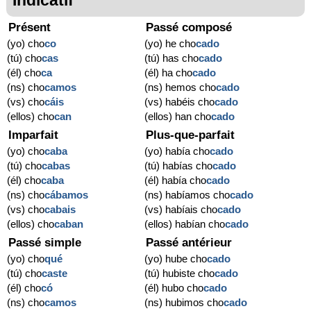
Présent
Passé composé
(yo) cho
co
(yo) he cho
cado
(tú) cho
cas
(tú) has cho
cado
(él) cho
ca
(él) ha cho
cado
(ns) cho
camos
(ns) hemos cho
cado
(vs) cho
cáis
(vs) habéis cho
cado
(ellos) cho
can
(ellos) han cho
cado
Imparfait
Plus-que-parfait
(yo) cho
caba
(yo) había cho
cado
(tú) cho
cabas
(tú) habías cho
cado
(él) cho
caba
(él) había cho
cado
(ns) cho
cábamos
(ns) habíamos cho
cado
(vs) cho
cabais
(vs) habíais cho
cado
(ellos) cho
caban
(ellos) habían cho
cado
Passé simple
Passé antérieur
(yo) cho
qué
(yo) hube cho
cado
(tú) cho
caste
(tú) hubiste cho
cado
(él) cho
có
(él) hubo cho
cado
(ns) cho
camos
(ns) hubimos cho
cado