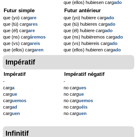
que (ellos) hubiesen carg
ado
Futur simple
Futur antérieur
que (yo) carg
are
que (yo) hubiere carg
ado
que (tú) carg
ares
que (tú) hubieres carg
ado
que (él) carg
are
que (él) hubiere carg
ado
que (ns) carg
áremos
que (ns) hubiéremos carg
ado
que (vs) carg
areis
que (vs) hubiereis carg
ado
que (ellos) carg
aren
que (ellos) hubieren carg
ado
Impératif
Impératif
Impératif négatif
-
-
carg
a
no carg
ues
carg
ue
no carg
ue
carg
uemos
no carg
uemos
carg
ad
no carg
uéis
carg
uen
no carg
uen
Infinitif