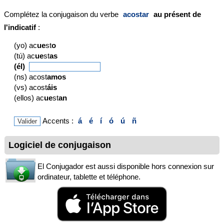
Complétez la conjugaison du verbe
acostar
au présent de
l'indicatif
:
(yo) ac
ue
st
o
(tú) ac
ue
st
as
(él)
(ns) acost
amos
(vs) acost
áis
(ellos) ac
ue
st
an
Accents :
á
é
í
ó
ú
ñ
Logiciel de conjugaison
El Conjugador est aussi disponible hors connexion sur
ordinateur, tablette et téléphone.