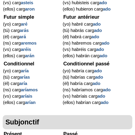
(vs) carg
asteis
(vs) hubisteis carg
ado
(ellos) carg
aron
(ellos) hubieron carg
ado
Futur simple
Futur antérieur
(yo) carg
aré
(yo) habré carg
ado
(tú) carg
arás
(tú) habrás carg
ado
(él) carg
ará
(él) habrá carg
ado
(ns) carg
aremos
(ns) habremos carg
ado
(vs) carg
aréis
(vs) habréis carg
ado
(ellos) carg
arán
(ellos) habrán carg
ado
Conditionnel
Conditionnel passé
(yo) carg
aría
(yo) habría carg
ado
(tú) carg
arías
(tú) habrías carg
ado
(él) carg
aría
(él) habría carg
ado
(ns) carg
aríamos
(ns) habríamos carg
ado
(vs) carg
aríais
(vs) habríais carg
ado
(ellos) carg
arían
(ellos) habrían carg
ado
Subjonctif
Présent
Passé