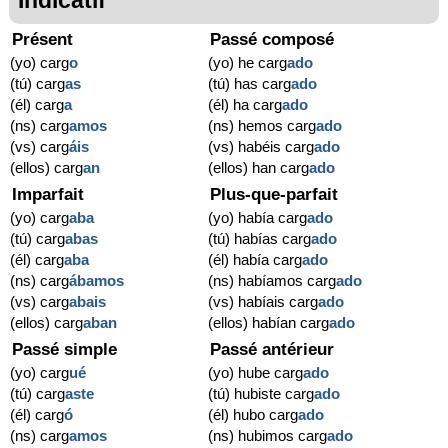
Présent
Passé composé
(yo) carg
o
(yo) he carg
ado
(tú) carg
as
(tú) has carg
ado
(él) carg
a
(él) ha carg
ado
(ns) carg
amos
(ns) hemos carg
ado
(vs) carg
áis
(vs) habéis carg
ado
(ellos) carg
an
(ellos) han carg
ado
Imparfait
Plus-que-parfait
(yo) carg
aba
(yo) había carg
ado
(tú) carg
abas
(tú) habías carg
ado
(él) carg
aba
(él) había carg
ado
(ns) carg
ábamos
(ns) habíamos carg
ado
(vs) carg
abais
(vs) habíais carg
ado
(ellos) carg
aban
(ellos) habían carg
ado
Passé simple
Passé antérieur
(yo) carg
ué
(yo) hube carg
ado
(tú) carg
aste
(tú) hubiste carg
ado
(él) carg
ó
(él) hubo carg
ado
(ns) carg
amos
(ns) hubimos carg
ado