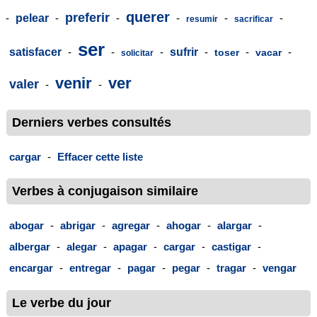
querer
preferir
-
pelear
-
-
-
-
-
resumir
sacrificar
ser
satisfacer
-
-
-
sufrir
-
-
-
toser
vacar
solicitar
venir
ver
valer
-
-
Derniers verbes consultés
cargar
-
Effacer cette liste
Verbes à conjugaison similaire
abogar
-
abrigar
-
agregar
-
ahogar
-
alargar
-
albergar
-
alegar
-
apagar
-
cargar
-
castigar
-
encargar
-
entregar
-
pagar
-
pegar
-
tragar
-
vengar
Le verbe du jour