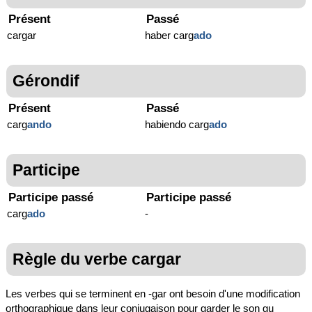
Présent
Passé
cargar
haber carg
ado
Gérondif
Présent
Passé
carg
ando
habiendo carg
ado
Participe
Participe passé
Participe passé
carg
ado
-
Règle du verbe cargar
Les verbes qui se terminent en -gar ont besoin d'une modification
orthographique dans leur conjugaison pour garder le son gu