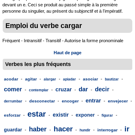
devant un e. Ceci se produit au passé simple à la première
personne du singulier, au présent du subjonctif et à l'impératif.
Emploi du verbe cargar
Fréquent - Intransitif - Transitif - Autorise la forme pronominale
Haut de page
Verbes les plus fréquents
-
-
-
-
-
-
acodar
agitar
asociar
alargar
apiadar
bautizar
comer
dar
decir
cruzar
-
-
-
-
-
contemplar
entrar
-
-
-
-
-
desconectar
encoger
envejecer
derrumbar
estar
existir
-
-
-
exponer
-
-
esforzar
figurar
hacer
ir
haber
guardar
-
-
-
-
-
interrogar
hundir