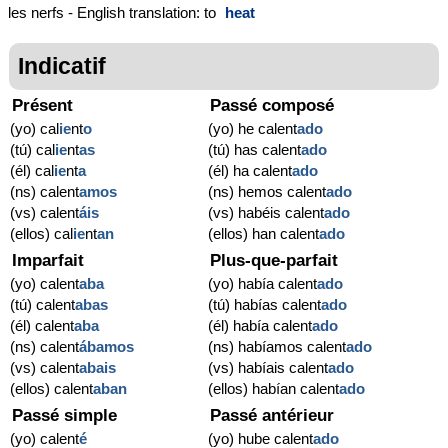
les nerfs - English translation: to
heat
Indicatif
Présent
Passé composé
(yo) cal
ie
nt
o
(yo) he calent
ado
(tú) cal
ie
nt
as
(tú) has calent
ado
(él) cal
ie
nt
a
(él) ha calent
ado
(ns) calent
amos
(ns) hemos calent
ado
(vs) calent
áis
(vs) habéis calent
ado
(ellos) cal
ie
nt
an
(ellos) han calent
ado
Imparfait
Plus-que-parfait
(yo) calent
aba
(yo) había calent
ado
(tú) calent
abas
(tú) habías calent
ado
(él) calent
aba
(él) había calent
ado
(ns) calent
ábamos
(ns) habíamos calent
ado
(vs) calent
abais
(vs) habíais calent
ado
(ellos) calent
aban
(ellos) habían calent
ado
Passé simple
Passé antérieur
(yo) calent
é
(yo) hube calent
ado