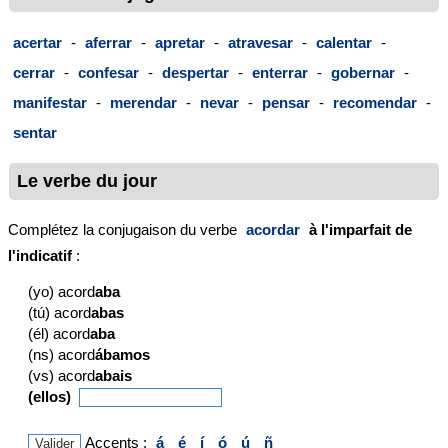
acertar
-
aferrar
-
apretar
-
atravesar
-
calentar
-
cerrar
-
confesar
-
despertar
-
enterrar
-
gobernar
-
manifestar
-
merendar
-
nevar
-
pensar
-
recomendar
-
sentar
Le verbe du jour
Complétez la conjugaison du verbe
acordar
à l'imparfait de
l'indicatif
:
(yo) acord
aba
(tú) acord
abas
(él) acord
aba
(ns) acord
ábamos
(vs) acord
abais
(ellos)
Accents :
á
é
í
ó
ú
ñ