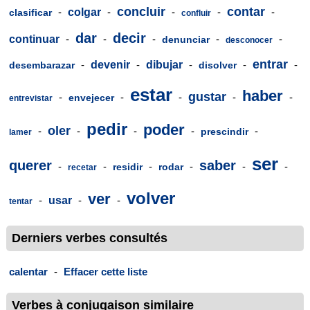
concluir
contar
-
colgar
-
-
-
-
clasificar
confluir
dar
decir
continuar
-
-
-
-
-
denunciar
desconocer
entrar
-
devenir
-
dibujar
-
-
-
desembarazar
disolver
estar
haber
gustar
-
-
-
-
-
envejecer
entrevistar
pedir
poder
oler
-
-
-
-
-
prescindir
lamer
ser
querer
saber
-
-
-
-
-
-
residir
rodar
recetar
volver
ver
-
usar
-
-
tentar
Derniers verbes consultés
calentar
-
Effacer cette liste
Verbes à conjugaison similaire