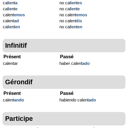
cal
ie
nt
a
no cal
ie
nt
es
cal
ie
nt
e
no cal
ie
nt
e
calent
emos
no calent
emos
calent
ad
no calent
éis
cal
ie
nt
en
no cal
ie
nt
en
Infinitif
Présent
Passé
calentar
haber calent
ado
Gérondif
Présent
Passé
calent
ando
habiendo calent
ado
Participe