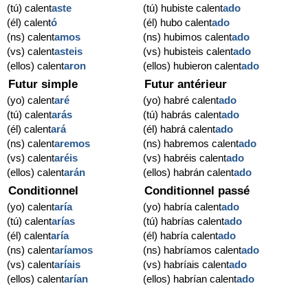
(tú) calent
aste
(tú) hubiste calent
ado
(él) calent
ó
(él) hubo calent
ado
(ns) calent
amos
(ns) hubimos calent
ado
(vs) calent
asteis
(vs) hubisteis calent
ado
(ellos) calent
aron
(ellos) hubieron calent
ado
Futur simple
Futur antérieur
(yo) calent
aré
(yo) habré calent
ado
(tú) calent
arás
(tú) habrás calent
ado
(él) calent
ará
(él) habrá calent
ado
(ns) calent
aremos
(ns) habremos calent
ado
(vs) calent
aréis
(vs) habréis calent
ado
(ellos) calent
arán
(ellos) habrán calent
ado
Conditionnel
Conditionnel passé
(yo) calent
aría
(yo) habría calent
ado
(tú) calent
arías
(tú) habrías calent
ado
(él) calent
aría
(él) habría calent
ado
(ns) calent
aríamos
(ns) habríamos calent
ado
(vs) calent
aríais
(vs) habríais calent
ado
(ellos) calent
arían
(ellos) habrían calent
ado