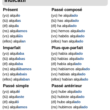
Présent
Passé composé
(yo) alquil
o
(yo) he alquil
ado
(tú) alquil
as
(tú) has alquil
ado
(él) alquil
a
(él) ha alquil
ado
(ns) alquil
amos
(ns) hemos alquil
ado
(vs) alquil
áis
(vs) habéis alquil
ado
(ellos) alquil
an
(ellos) han alquil
ado
Imparfait
Plus-que-parfait
(yo) alquil
aba
(yo) había alquil
ado
(tú) alquil
abas
(tú) habías alquil
ado
(él) alquil
aba
(él) había alquil
ado
(ns) alquil
ábamos
(ns) habíamos alquil
ado
(vs) alquil
abais
(vs) habíais alquil
ado
(ellos) alquil
aban
(ellos) habían alquil
ado
Passé simple
Passé antérieur
(yo) alquil
é
(yo) hube alquil
ado
(tú) alquil
aste
(tú) hubiste alquil
ado
(él) alquil
ó
(él) hubo alquil
ado
(ns) alquil
amos
(ns) hubimos alquil
ado