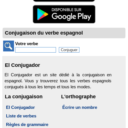
Conjugaison du verbe espagnol
Votre verbe
El Conjugador
El Conjugador est un site dédié à la conjugaison en
espagnol. Vous y trouverez tous les verbes espagnols
conjugués à tous les temps et tous les modes.
La conjugaison
L'orthographe
El Conjugador
Écrire un nombre
Liste de verbes
Règles de grammaire