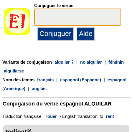
Conjuguer le verbe
Variante de conjugaison
alquilar ?
|
no alquilar
|
féminin
|
alquilarse
Nom des temps
français
|
espagnol (Espagne)
|
espagnol
(Amérique)
|
anglais
Conjugaison du verbe espagnol
ALQUILAR
Traduction française :
louer
- English translation: to
rent
Indicatif