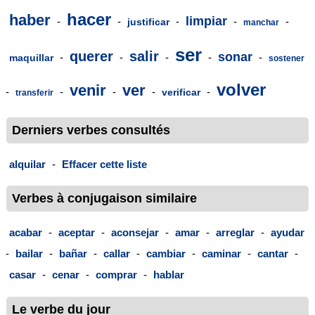
hacer
haber
limpiar
-
-
-
-
-
justificar
manchar
ser
querer
salir
sonar
-
-
-
-
-
maquillar
sostener
volver
venir
ver
-
-
-
-
-
verificar
transferir
Derniers verbes consultés
alquilar
-
Effacer cette liste
Verbes à conjugaison similaire
acabar
-
aceptar
-
aconsejar
-
amar
-
arreglar
-
ayudar
-
bailar
-
bañar
-
callar
-
cambiar
-
caminar
-
cantar
-
casar
-
cenar
-
comprar
-
hablar
Le verbe du jour