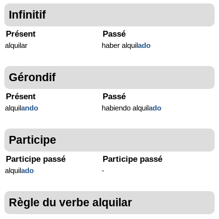
Infinitif
Présent
Passé
alquilar
haber alquil
ado
Gérondif
Présent
Passé
alquil
ando
habiendo alquil
ado
Participe
Participe passé
Participe passé
alquil
ado
-
Règle du verbe alquilar