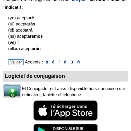
l'indicatif
:
(yo) acept
aré
(tú) acept
arás
(él) acept
ará
(ns) acept
aremos
(vs)
(ellos) acept
arán
Accents :
á
é
í
ó
ú
ñ
Logiciel de conjugaison
El Conjugador est aussi disponible hors connexion sur
ordinateur, tablette et téléphone.