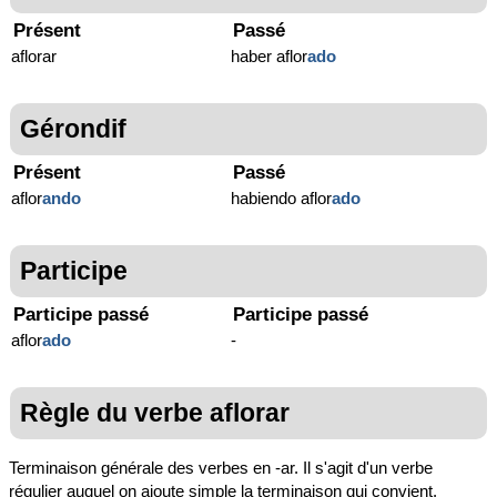
Présent
Passé
aflorar
haber aflor
ado
Gérondif
Présent
Passé
aflor
ando
habiendo aflor
ado
Participe
Participe passé
Participe passé
aflor
ado
-
Règle du verbe aflorar
Terminaison générale des verbes en -ar. Il s'agit d'un verbe
régulier auquel on ajoute simple la terminaison qui convient.