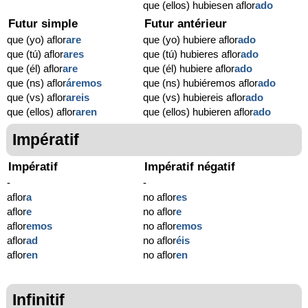
que (ellos) hubiesen aflor
ado
Futur simple
Futur antérieur
que (yo) aflor
are
que (yo) hubiere aflor
ado
que (tú) aflor
ares
que (tú) hubieres aflor
ado
que (él) aflor
are
que (él) hubiere aflor
ado
que (ns) aflor
áremos
que (ns) hubiéremos aflor
ado
que (vs) aflor
areis
que (vs) hubiereis aflor
ado
que (ellos) aflor
aren
que (ellos) hubieren aflor
ado
Impératif
Impératif
Impératif négatif
-
-
aflor
a
no aflor
es
aflor
e
no aflor
e
aflor
emos
no aflor
emos
aflor
ad
no aflor
éis
aflor
en
no aflor
en
Infinitif