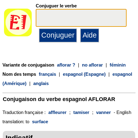
Conjuguer le verbe
Variante de conjugaison
aflorar ?
|
no aflorar
|
féminin
Nom des temps
français
|
espagnol (Espagne)
|
espagnol
(Amérique)
|
anglais
Conjugaison du verbe espagnol
AFLORAR
Traduction française :
affleurer
;
tamiser
;
vanner
- English
translation: to
surface
Indicatif