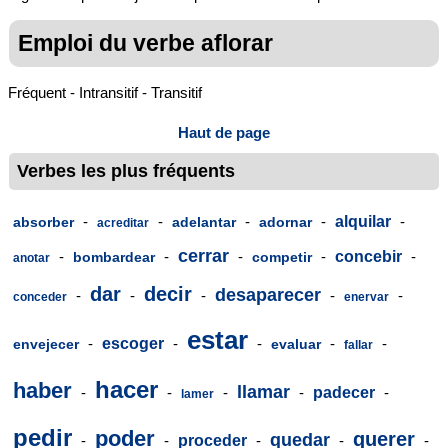
Emploi du verbe aflorar
Fréquent - Intransitif - Transitif
Haut de page
Verbes les plus fréquents
-
-
-
-
alquilar
-
absorber
adelantar
adornar
acreditar
cerrar
-
-
-
-
concebir
-
bombardear
competir
anotar
dar
decir
desaparecer
-
-
-
-
-
conceder
enervar
estar
-
escoger
-
-
-
-
envejecer
evaluar
fallar
hacer
haber
llamar
-
-
-
-
padecer
-
lamer
pedir
poder
querer
quedar
-
-
proceder
-
-
-