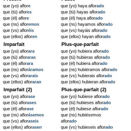
que (yo) aflor
e
que (yo) haya aflor
ado
que (tú) aflor
es
que (tú) hayas aflor
ado
que (él) aflor
e
que (él) haya aflor
ado
que (ns) aflor
emos
que (ns) hayamos aflor
ado
que (vs) aflor
éis
que (vs) hayáis aflor
ado
que (ellos) aflor
en
que (ellos) hayan aflor
ado
Imparfait
Plus-que-parfait
que (yo) aflor
ara
que (yo) hubiera aflor
ado
que (tú) aflor
aras
que (tú) hubieras aflor
ado
que (él) aflor
ara
que (él) hubiera aflor
ado
que (ns) aflor
áramos
que (ns) hubiéramos aflor
ado
que (vs) aflor
arais
que (vs) hubierais aflor
ado
que (ellos) aflor
aran
que (ellos) hubieran aflor
ado
Imparfait (2)
Plus-que-parfait (2)
que (yo) aflor
ase
que (yo) hubiese aflor
ado
que (tú) aflor
ases
que (tú) hubieses aflor
ado
que (él) aflor
ase
que (él) hubiese aflor
ado
que (ns) aflor
ásemos
que (ns) hubiésemos
que (vs) aflor
aseis
aflor
ado
que (ellos) aflor
asen
que (vs) hubieseis aflor
ado