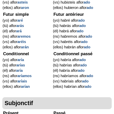
(vs) aflor
asteis
(vs) hubisteis aflor
ado
(ellos) aflor
aron
(ellos) hubieron aflor
ado
Futur simple
Futur antérieur
(yo) aflor
aré
(yo) habré aflor
ado
(tú) aflor
arás
(tú) habrás aflor
ado
(él) aflor
ará
(él) habrá aflor
ado
(ns) aflor
aremos
(ns) habremos aflor
ado
(vs) aflor
aréis
(vs) habréis aflor
ado
(ellos) aflor
arán
(ellos) habrán aflor
ado
Conditionnel
Conditionnel passé
(yo) aflor
aría
(yo) habría aflor
ado
(tú) aflor
arías
(tú) habrías aflor
ado
(él) aflor
aría
(él) habría aflor
ado
(ns) aflor
aríamos
(ns) habríamos aflor
ado
(vs) aflor
aríais
(vs) habríais aflor
ado
(ellos) aflor
arían
(ellos) habrían aflor
ado
Subjonctif
Présent
Passé