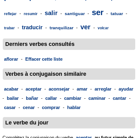
ser
salir
-
-
-
-
-
-
santiguar
tatuar
reflejar
resumir
ver
traducir
-
-
-
-
tranquilizar
trabar
volcar
Derniers verbes consultés
aflorar
-
Effacer cette liste
Verbes à conjugaison similaire
acabar
-
aceptar
-
aconsejar
-
amar
-
arreglar
-
ayudar
-
bailar
-
bañar
-
callar
-
cambiar
-
caminar
-
cantar
-
casar
-
cenar
-
comprar
-
hablar
Le verbe du jour
Complétez la conjugaison du verbe
aceptar
au futur simple de