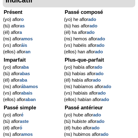
Présent
Passé composé
(yo) aflor
o
(yo) he aflor
ado
(tú) aflor
as
(tú) has aflor
ado
(él) aflor
a
(él) ha aflor
ado
(ns) aflor
amos
(ns) hemos aflor
ado
(vs) aflor
áis
(vs) habéis aflor
ado
(ellos) aflor
an
(ellos) han aflor
ado
Imparfait
Plus-que-parfait
(yo) aflor
aba
(yo) había aflor
ado
(tú) aflor
abas
(tú) habías aflor
ado
(él) aflor
aba
(él) había aflor
ado
(ns) aflor
ábamos
(ns) habíamos aflor
ado
(vs) aflor
abais
(vs) habíais aflor
ado
(ellos) aflor
aban
(ellos) habían aflor
ado
Passé simple
Passé antérieur
(yo) aflor
é
(yo) hube aflor
ado
(tú) aflor
aste
(tú) hubiste aflor
ado
(él) aflor
ó
(él) hubo aflor
ado
(ns) aflor
amos
(ns) hubimos aflor
ado