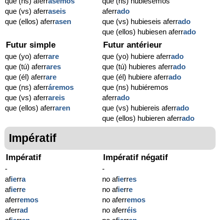
que (ns) aferr
ásemos
que (ns) hubiésemos
que (vs) aferr
aseis
aferr
ado
que (ellos) aferr
asen
que (vs) hubieseis aferr
ado
que (ellos) hubiesen aferr
ado
Futur simple
Futur antérieur
que (yo) aferr
are
que (yo) hubiere aferr
ado
que (tú) aferr
ares
que (tú) hubieres aferr
ado
que (él) aferr
are
que (él) hubiere aferr
ado
que (ns) aferr
áremos
que (ns) hubiéremos
que (vs) aferr
areis
aferr
ado
que (ellos) aferr
aren
que (vs) hubiereis aferr
ado
que (ellos) hubieren aferr
ado
Impératif
Impératif
Impératif négatif
-
-
af
ie
rr
a
no af
ie
rr
es
af
ie
rr
e
no af
ie
rr
e
aferr
emos
no aferr
emos
aferr
ad
no aferr
éis