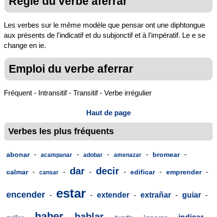
Règle du verbe aferrar
Les verbes sur le même modèle que pensar ont une diphtongue
aux présents de l'indicatif et du subjonctif et à l'impératif. Le e se
change en ie.
Emploi du verbe aferrar
Fréquent - Intransitif - Transitif - Verbe irrégulier
Haut de page
Verbes les plus fréquents
-
-
-
-
-
abonar
bromear
acampanar
adobar
amenazar
dar
decir
-
-
-
-
-
-
calmar
edificar
emprender
cansar
estar
encender
-
-
extender
-
extrañar
-
guiar
-
haber
hablar