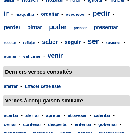
-
-
-
-
-
indicar
-
ignorar
guiñar
hundir
ir
pedir
-
-
ordeñar
-
-
-
maquillar
oscurecer
poder
perder
pintar
presentar
-
-
-
-
-
prendar
ser
saber
seguir
-
-
-
-
-
-
recetar
reflejar
sostener
venir
-
-
sumar
vaticinar
Derniers verbes consultés
aferrar
-
Effacer cette liste
Verbes à conjugaison similaire
acertar
-
aferrar
-
apretar
-
atravesar
-
calentar
-
cerrar
-
confesar
-
despertar
-
enterrar
-
gobernar
-