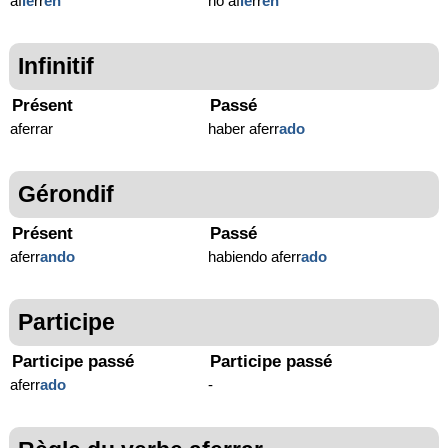
af
ie
rr
en
no af
ie
rr
en
Infinitif
Présent
Passé
aferrar
haber aferr
ado
Gérondif
Présent
Passé
aferr
ando
habiendo aferr
ado
Participe
Participe passé
Participe passé
aferr
ado
-