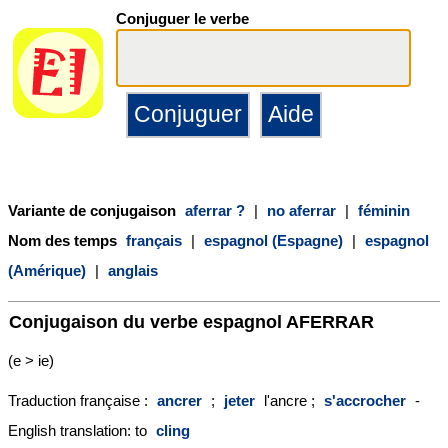
Conjuguer le verbe
Variante de conjugaison
aferrar ?
|
no aferrar
|
féminin
Nom des temps
français
|
espagnol (Espagne)
|
espagnol
(Amérique)
|
anglais
Conjugaison du verbe espagnol
AFERRAR
(e > ie)
Traduction française :
ancrer
;
jeter
l'ancre ;
s'accrocher
-
English translation: to
cling