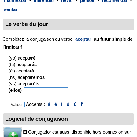
manifestar
-
merendar
-
nevar
-
pensar
-
recomendar
-
sentar
Le verbe du jour
Complétez la conjugaison du verbe
aceptar
au futur simple de
l'indicatif
:
(yo) acept
aré
(tú) acept
arás
(él) acept
ará
(ns) acept
aremos
(vs) acept
aréis
(ellos)
Accents :
á
é
í
ó
ú
ñ
Logiciel de conjugaison
El Conjugador est aussi disponible hors connexion sur