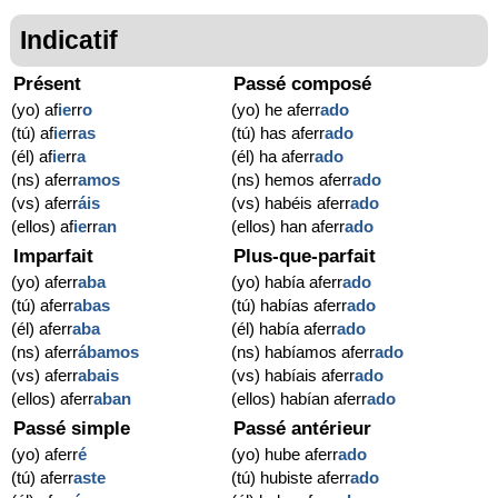
Indicatif
Présent
Passé composé
(yo) af
ie
rr
o
(yo) he aferr
ado
(tú) af
ie
rr
as
(tú) has aferr
ado
(él) af
ie
rr
a
(él) ha aferr
ado
(ns) aferr
amos
(ns) hemos aferr
ado
(vs) aferr
áis
(vs) habéis aferr
ado
(ellos) af
ie
rr
an
(ellos) han aferr
ado
Imparfait
Plus-que-parfait
(yo) aferr
aba
(yo) había aferr
ado
(tú) aferr
abas
(tú) habías aferr
ado
(él) aferr
aba
(él) había aferr
ado
(ns) aferr
ábamos
(ns) habíamos aferr
ado
(vs) aferr
abais
(vs) habíais aferr
ado
(ellos) aferr
aban
(ellos) habían aferr
ado
Passé simple
Passé antérieur
(yo) aferr
é
(yo) hube aferr
ado
(tú) aferr
aste
(tú) hubiste aferr
ado