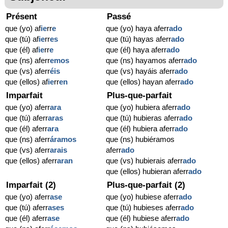
Présent
Passé
que (yo) af
ie
rr
e
que (yo) haya aferr
ado
que (tú) af
ie
rr
es
que (tú) hayas aferr
ado
que (él) af
ie
rr
e
que (él) haya aferr
ado
que (ns) aferr
emos
que (ns) hayamos aferr
ado
que (vs) aferr
éis
que (vs) hayáis aferr
ado
que (ellos) af
ie
rr
en
que (ellos) hayan aferr
ado
Imparfait
Plus-que-parfait
que (yo) aferr
ara
que (yo) hubiera aferr
ado
que (tú) aferr
aras
que (tú) hubieras aferr
ado
que (él) aferr
ara
que (él) hubiera aferr
ado
que (ns) aferr
áramos
que (ns) hubiéramos
que (vs) aferr
arais
aferr
ado
que (ellos) aferr
aran
que (vs) hubierais aferr
ado
que (ellos) hubieran aferr
ado
Imparfait (2)
Plus-que-parfait (2)
que (yo) aferr
ase
que (yo) hubiese aferr
ado
que (tú) aferr
ases
que (tú) hubieses aferr
ado
que (él) aferr
ase
que (él) hubiese aferr
ado