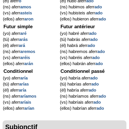
(él) aferr
ó
(él) hubo aferr
ado
(ns) aferr
amos
(ns) hubimos aferr
ado
(vs) aferr
asteis
(vs) hubisteis aferr
ado
(ellos) aferr
aron
(ellos) hubieron aferr
ado
Futur simple
Futur antérieur
(yo) aferr
aré
(yo) habré aferr
ado
(tú) aferr
arás
(tú) habrás aferr
ado
(él) aferr
ará
(él) habrá aferr
ado
(ns) aferr
aremos
(ns) habremos aferr
ado
(vs) aferr
aréis
(vs) habréis aferr
ado
(ellos) aferr
arán
(ellos) habrán aferr
ado
Conditionnel
Conditionnel passé
(yo) aferr
aría
(yo) habría aferr
ado
(tú) aferr
arías
(tú) habrías aferr
ado
(él) aferr
aría
(él) habría aferr
ado
(ns) aferr
aríamos
(ns) habríamos aferr
ado
(vs) aferr
aríais
(vs) habríais aferr
ado
(ellos) aferr
arían
(ellos) habrían aferr
ado
Subjonctif