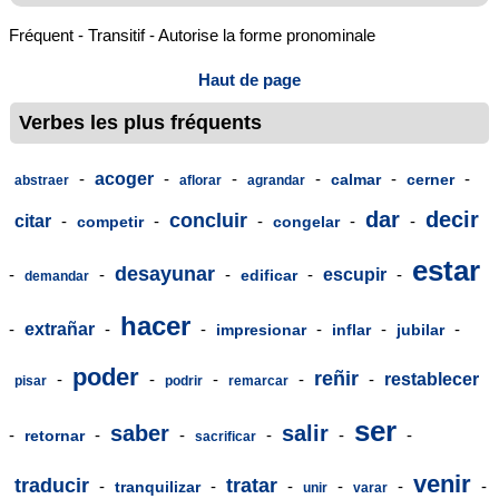
Fréquent - Transitif - Autorise la forme pronominale
Haut de page
Verbes les plus fréquents
-
acoger
-
-
-
-
-
calmar
cerner
abstraer
aflorar
agrandar
dar
decir
concluir
citar
-
-
-
-
-
competir
congelar
estar
desayunar
-
-
-
-
escupir
-
edificar
demandar
hacer
-
extrañar
-
-
-
-
-
impresionar
inflar
jubilar
poder
reñir
-
-
-
-
-
restablecer
pisar
podrir
remarcar
ser
saber
salir
-
-
-
-
-
-
retornar
sacrificar
venir
traducir
tratar
-
-
-
-
-
-
tranquilizar
unir
varar