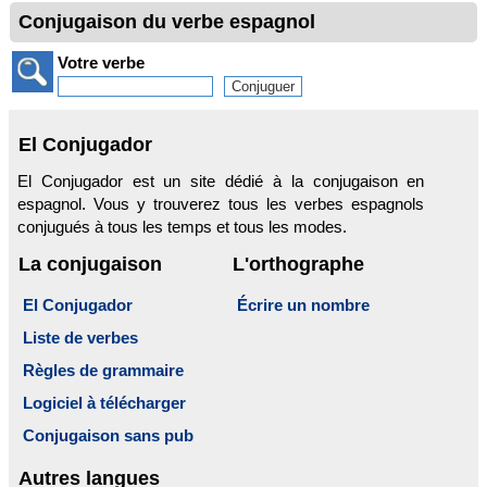
Conjugaison du verbe espagnol
Votre verbe
El Conjugador
El Conjugador est un site dédié à la conjugaison en
espagnol. Vous y trouverez tous les verbes espagnols
conjugués à tous les temps et tous les modes.
La conjugaison
L'orthographe
El Conjugador
Écrire un nombre
Liste de verbes
Règles de grammaire
Logiciel à télécharger
Conjugaison sans pub
Autres langues