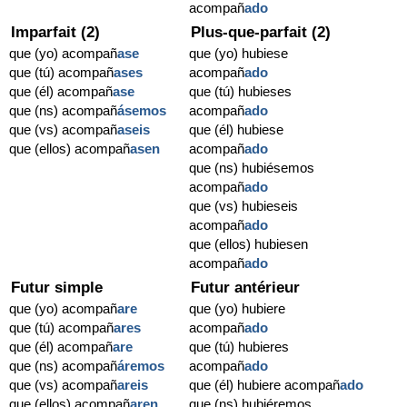
acompañ
ado
Imparfait (2)
Plus-que-parfait (2)
que (yo) acompañ
ase
que (yo) hubiese
que (tú) acompañ
ases
acompañ
ado
que (él) acompañ
ase
que (tú) hubieses
que (ns) acompañ
ásemos
acompañ
ado
que (vs) acompañ
aseis
que (él) hubiese
que (ellos) acompañ
asen
acompañ
ado
que (ns) hubiésemos
acompañ
ado
que (vs) hubieseis
acompañ
ado
que (ellos) hubiesen
acompañ
ado
Futur simple
Futur antérieur
que (yo) acompañ
are
que (yo) hubiere
que (tú) acompañ
ares
acompañ
ado
que (él) acompañ
are
que (tú) hubieres
que (ns) acompañ
áremos
acompañ
ado
que (vs) acompañ
areis
que (él) hubiere acompañ
ado
que (ellos) acompañ
aren
que (ns) hubiéremos