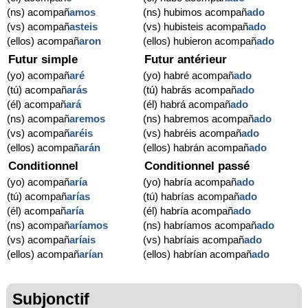
(ns) acompañ
amos
(ns) hubimos acompañ
ado
(vs) acompañ
asteis
(vs) hubisteis acompañ
ado
(ellos) acompañ
aron
(ellos) hubieron acompañ
ado
Futur simple
Futur antérieur
(yo) acompañ
aré
(yo) habré acompañ
ado
(tú) acompañ
arás
(tú) habrás acompañ
ado
(él) acompañ
ará
(él) habrá acompañ
ado
(ns) acompañ
aremos
(ns) habremos acompañ
ado
(vs) acompañ
aréis
(vs) habréis acompañ
ado
(ellos) acompañ
arán
(ellos) habrán acompañ
ado
Conditionnel
Conditionnel passé
(yo) acompañ
aría
(yo) habría acompañ
ado
(tú) acompañ
arías
(tú) habrías acompañ
ado
(él) acompañ
aría
(él) habría acompañ
ado
(ns) acompañ
aríamos
(ns) habríamos acompañ
ado
(vs) acompañ
aríais
(vs) habríais acompañ
ado
(ellos) acompañ
arían
(ellos) habrían acompañ
ado
Subjonctif