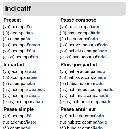
Indicatif
Présent
Passé composé
(yo) acompañ
o
(yo) he acompañ
ado
(tú) acompañ
as
(tú) has acompañ
ado
(él) acompañ
a
(él) ha acompañ
ado
(ns) acompañ
amos
(ns) hemos acompañ
ado
(vs) acompañ
áis
(vs) habéis acompañ
ado
(ellos) acompañ
an
(ellos) han acompañ
ado
Imparfait
Plus-que-parfait
(yo) acompañ
aba
(yo) había acompañ
ado
(tú) acompañ
abas
(tú) habías acompañ
ado
(él) acompañ
aba
(él) había acompañ
ado
(ns) acompañ
ábamos
(ns) habíamos acompañ
ado
(vs) acompañ
abais
(vs) habíais acompañ
ado
(ellos) acompañ
aban
(ellos) habían acompañ
ado
Passé simple
Passé antérieur
(yo) acompañ
é
(yo) hube acompañ
ado
(tú) acompañ
aste
(tú) hubiste acompañ
ado
(él) acompañ
ó
(él) hubo acompañ
ado