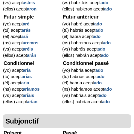
(vs) acept
asteis
(vs) hubisteis acept
ado
(ellos) acept
aron
(ellos) hubieron acept
ado
Futur simple
Futur antérieur
(yo) acept
aré
(yo) habré acept
ado
(tú) acept
arás
(tú) habrás acept
ado
(él) acept
ará
(él) habrá acept
ado
(ns) acept
aremos
(ns) habremos acept
ado
(vs) acept
aréis
(vs) habréis acept
ado
(ellos) acept
arán
(ellos) habrán acept
ado
Conditionnel
Conditionnel passé
(yo) acept
aría
(yo) habría acept
ado
(tú) acept
arías
(tú) habrías acept
ado
(él) acept
aría
(él) habría acept
ado
(ns) acept
aríamos
(ns) habríamos acept
ado
(vs) acept
aríais
(vs) habríais acept
ado
(ellos) acept
arían
(ellos) habrían acept
ado
Subjonctif
Présent
Passé