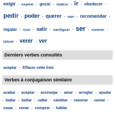
ir
exigir
-
-
gozar
-
-
-
obedecer
-
expirar
implicar
pedir
poder
querer
recomendar
-
-
-
-
-
raer
ser
salir
regalar
-
-
-
-
-
-
santiguar
rezar
sostener
venir
ver
-
-
tatuar
Derniers verbes consultés
aceptar
-
Effacer cette liste
Verbes à conjugaison similaire
acabar
-
aceptar
-
aconsejar
-
amar
-
arreglar
-
ayudar
-
bailar
-
bañar
-
callar
-
cambiar
-
caminar
-
cantar
-
casar
-
cenar
-
comprar
-
hablar