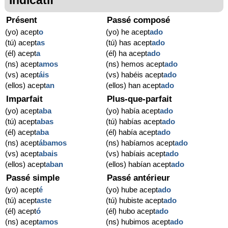
Présent
Passé composé
(yo) acept
o
(yo) he acept
ado
(tú) acept
as
(tú) has acept
ado
(él) acept
a
(él) ha acept
ado
(ns) acept
amos
(ns) hemos acept
ado
(vs) acept
áis
(vs) habéis acept
ado
(ellos) acept
an
(ellos) han acept
ado
Imparfait
Plus-que-parfait
(yo) acept
aba
(yo) había acept
ado
(tú) acept
abas
(tú) habías acept
ado
(él) acept
aba
(él) había acept
ado
(ns) acept
ábamos
(ns) habíamos acept
ado
(vs) acept
abais
(vs) habíais acept
ado
(ellos) acept
aban
(ellos) habían acept
ado
Passé simple
Passé antérieur
(yo) acept
é
(yo) hube acept
ado
(tú) acept
aste
(tú) hubiste acept
ado
(él) acept
ó
(él) hubo acept
ado
(ns) acept
amos
(ns) hubimos acept
ado