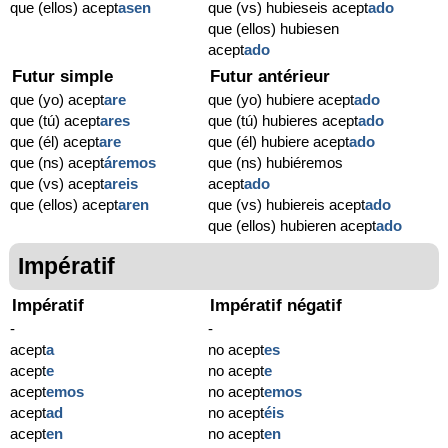
que (ellos) acept
asen
que (vs) hubieseis acept
ado
que (ellos) hubiesen
acept
ado
Futur simple
Futur antérieur
que (yo) acept
are
que (yo) hubiere acept
ado
que (tú) acept
ares
que (tú) hubieres acept
ado
que (él) acept
are
que (él) hubiere acept
ado
que (ns) acept
áremos
que (ns) hubiéremos
que (vs) acept
areis
acept
ado
que (ellos) acept
aren
que (vs) hubiereis acept
ado
que (ellos) hubieren acept
ado
Impératif
Impératif
Impératif négatif
-
-
acept
a
no acept
es
acept
e
no acept
e
acept
emos
no acept
emos
acept
ad
no acept
éis
acept
en
no acept
en