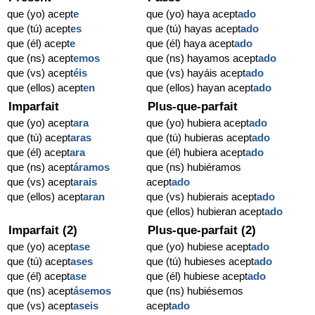
que (yo) acept
e
que (yo) haya acept
ado
que (tú) acept
es
que (tú) hayas acept
ado
que (él) acept
e
que (él) haya acept
ado
que (ns) acept
emos
que (ns) hayamos acept
ado
que (vs) acept
éis
que (vs) hayáis acept
ado
que (ellos) acept
en
que (ellos) hayan acept
ado
Imparfait
Plus-que-parfait
que (yo) acept
ara
que (yo) hubiera acept
ado
que (tú) acept
aras
que (tú) hubieras acept
ado
que (él) acept
ara
que (él) hubiera acept
ado
que (ns) acept
áramos
que (ns) hubiéramos
que (vs) acept
arais
acept
ado
que (ellos) acept
aran
que (vs) hubierais acept
ado
que (ellos) hubieran acept
ado
Imparfait (2)
Plus-que-parfait (2)
que (yo) acept
ase
que (yo) hubiese acept
ado
que (tú) acept
ases
que (tú) hubieses acept
ado
que (él) acept
ase
que (él) hubiese acept
ado
que (ns) acept
ásemos
que (ns) hubiésemos
que (vs) acept
aseis
acept
ado