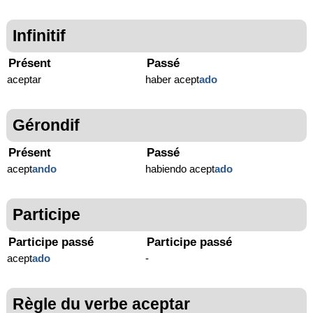
Infinitif
Présent
Passé
aceptar
haber acept
ado
Gérondif
Présent
Passé
acept
ando
habiendo acept
ado
Participe
Participe passé
Participe passé
acept
ado
-
Règle du verbe aceptar