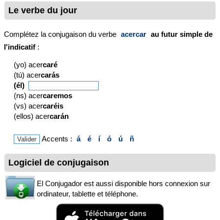
Le verbe du jour
Complétez la conjugaison du verbe
acercar
au futur simple de
l'indicatif
:
(yo) acer
caré
(tú) acer
carás
(él)
(ns) acer
caremos
(vs) acer
caréis
(ellos) acer
carán
Accents :
á
é
í
ó
ú
ñ
Logiciel de conjugaison
El Conjugador est aussi disponible hors connexion sur
ordinateur, tablette et téléphone.