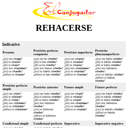
REHACERSE
Indicativo
Pretérito perfecto
Pretérito
Presente
Pretérito imperfecto
compuesto
pluscuamperfecto
¿(yo) me reh
ago
?
¿(yo) me he reh
echo
?
¿(yo) me reh
acía
?
¿(yo) me había reh
echo
?
¿(tú) te reh
aces
?
¿(tú) te has reh
echo
?
¿(tú) te reh
acías
?
¿(tú) te habías reh
echo
?
¿(él) se reh
ace
?
¿(él) se ha reh
echo
?
¿(él) se reh
acía
?
¿(él) se había reh
echo
?
¿(ns) nos reh
acemos
?
¿(ns) nos hemos reh
echo
?
¿(ns) nos reh
acíamos
?
¿(ns) nos habíamos
¿(vs) os reh
acéis
?
¿(vs) os habéis reh
echo
?
¿(vs) os reh
acíais
?
reh
echo
?
¿(ellos) se reh
acen
?
¿(ellos) se han reh
echo
?
¿(ellos) se reh
acían
?
¿(vs) os habíais reh
echo
?
¿(ellos) se habían
reh
echo
?
Pretérito perfecto
Pretérito anterior
Futuro simple
Futuro perfecto
simple
¿(yo) me reh
ice
?
¿(yo) me hube reh
echo
?
¿(yo) me reh
aré
?
¿(yo) me habré reh
echo
?
¿(tú) te reh
iciste
?
¿(tú) te hubiste reh
echo
?
¿(tú) te reh
arás
?
¿(tú) te habrás reh
echo
?
¿(él) se reh
izo
?
¿(él) se hubo reh
echo
?
¿(él) se reh
ará
?
¿(él) se habrá reh
echo
?
¿(ns) nos reh
icimos
?
¿(ns) nos hubimos
¿(ns) nos reh
aremos
?
¿(ns) nos habremos
¿(vs) os reh
icisteis
?
reh
echo
?
¿(vs) os reh
aréis
?
reh
echo
?
¿(ellos) se reh
icieron
?
¿(vs) os hubisteis
¿(ellos) se reh
arán
?
¿(vs) os habréis reh
echo
?
reh
echo
?
¿(ellos) se habrán
¿(ellos) se hubieron
reh
echo
?
reh
echo
?
Condicional simple
Condicional perfecto
Imperativo
Imperativo negativo