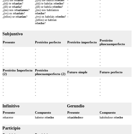
¿(yo) me reh
aría
?
¿(yo) me habría reh
echo
?
-
-
¿(tú) te reh
arías
?
¿(tú) te habrías reh
echo
?
-
-
¿(él) se reh
aría
?
¿(él) se habría reh
echo
?
-
-
¿(ns) nos reh
aríamos
?
¿(ns) nos habríamos
-
-
¿(vs) os reh
aríais
?
reh
echo
?
-
-
¿(ellos) se reh
arían
?
¿(vs) os habríais reh
echo
?
-
-
¿(ellos) se habrían
reh
echo
?
Subjuntivo
Pretérito
Presente
Pretérito perfecto
Pretérito imperfecto
pluscuamperfecto
-
-
-
-
-
-
-
-
-
-
-
-
-
-
-
-
-
-
-
-
-
-
-
-
Pretérito Imperfecto
Pretérito
Futuro simple
Futuro perfecto
(2)
pluscuamperfecto (2)
-
-
-
-
-
-
-
-
-
-
-
-
-
-
-
-
-
-
-
-
-
-
-
-
Infinitivo
Gerundio
Presente
Compuesto
Presente
Compuesto
rehacerse
haberse reh
echo
reh
aciéndo
se
habiéndose reh
echo
Participio