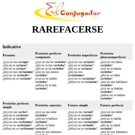
RAREFACERSE
Indicativo
Pretérito perfecto
Pretérito
Presente
Pretérito imperfecto
compuesto
pluscuamperfecto
¿(yo) no me raref
ago
?
¿(yo) no me he raref
echo
?
¿(yo) no me raref
acía
?
¿(yo) no me había
¿(tú) no te raref
aces
?
¿(tú) no te has raref
echo
?
¿(tú) no te raref
acías
?
raref
echo
?
¿(él) no se raref
ace
?
¿(él) no se ha raref
echo
?
¿(él) no se raref
acía
?
¿(tú) no te habías
¿(ns) no nos raref
acemos
?
¿(ns) no nos hemos
¿(ns) no nos
raref
echo
?
¿(vs) no os raref
acéis
?
raref
echo
?
raref
acíamos
?
¿(él) no se había
¿(ellos) no se raref
acen
?
¿(vs) no os habéis
¿(vs) no os raref
acíais
?
raref
echo
?
raref
echo
?
¿(ellos) no se raref
acían
?
¿(ns) no nos habíamos
¿(ellos) no se han
raref
echo
?
raref
echo
?
¿(vs) no os habíais
raref
echo
?
¿(ellos) no se habían
raref
echo
?
Pretérito perfecto
Pretérito anterior
Futuro simple
Futuro perfecto
simple
¿(yo) no me raref
ice
?
¿(yo) no me hube
¿(yo) no me raref
aré
?
¿(yo) no me habré
¿(tú) no te raref
iciste
?
raref
echo
?
¿(tú) no te raref
arás
?
raref
echo
?
¿(él) no se raref
izo
?
¿(tú) no te hubiste
¿(él) no se raref
ará
?
¿(tú) no te habrás
¿(ns) no nos raref
icimos
?
raref
echo
?
¿(ns) no nos raref
aremos
?
raref
echo
?
¿(vs) no os raref
icisteis
?
¿(él) no se hubo
¿(vs) no os raref
aréis
?
¿(él) no se habrá
¿(ellos) no se raref
icieron
?
raref
echo
?
¿(ellos) no se raref
arán
?
raref
echo
?
¿(ns) no nos hubimos
¿(ns) no nos habremos