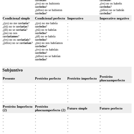
raref
echo
?
raref
echo
?
¿(vs) no os hubisteis
¿(vs) no os habréis
raref
echo
?
raref
echo
?
¿(ellos) no se hubieron
¿(ellos) no se habrán
raref
echo
?
raref
echo
?
Condicional simple
Condicional perfecto
Imperativo
Imperativo negativo
¿(yo) no me raref
aría
?
¿(yo) no me habría
-
-
¿(tú) no te raref
arías
?
raref
echo
?
-
-
¿(él) no se raref
aría
?
¿(tú) no te habrías
-
-
¿(ns) no nos
raref
echo
?
-
-
raref
aríamos
?
¿(él) no se habría
-
-
¿(vs) no os raref
aríais
?
raref
echo
?
-
-
¿(ellos) no se raref
arían
?
¿(ns) no nos habríamos
raref
echo
?
¿(vs) no os habríais
raref
echo
?
¿(ellos) no se habrían
raref
echo
?
Subjuntivo
Pretérito
Presente
Pretérito perfecto
Pretérito imperfecto
pluscuamperfecto
-
-
-
-
-
-
-
-
-
-
-
-
-
-
-
-
-
-
-
-
-
-
-
-
Pretérito Imperfecto
Pretérito
Futuro simple
Futuro perfecto
(2)
pluscuamperfecto (2)
-
-
-
-
-
-
-
-
-
-
-
-
-
-
-
-
-
-
-
-
-
-
-
-