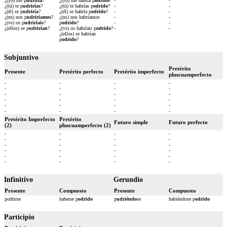
¿(yo) me p
udriría
?
¿(yo) me habría p
odrido
?
-
-
¿(tú) te p
udrirías
?
¿(tú) te habrías p
odrido
?
-
-
¿(él) se p
udriría
?
¿(él) se habría p
odrido
?
-
-
¿(ns) nos p
udriríamos
?
¿(ns) nos habríamos
-
-
¿(vs) os p
udriríais
?
p
odrido
?
-
-
¿(ellos) se p
udrirían
?
¿(vs) os habríais p
odrido
?
-
-
¿(ellos) se habrían
p
odrido
?
Subjuntivo
Pretérito
Presente
Pretérito perfecto
Pretérito imperfecto
pluscuamperfecto
-
-
-
-
-
-
-
-
-
-
-
-
-
-
-
-
-
-
-
-
-
-
-
-
Pretérito Imperfecto
Pretérito
Futuro simple
Futuro perfecto
(2)
pluscuamperfecto (2)
-
-
-
-
-
-
-
-
-
-
-
-
-
-
-
-
-
-
-
-
-
-
-
-
Infinitivo
Gerundio
Presente
Compuesto
Presente
Compuesto
podrirse
haberse p
odrido
p
udriéndo
se
habiéndose p
odrido
Participio