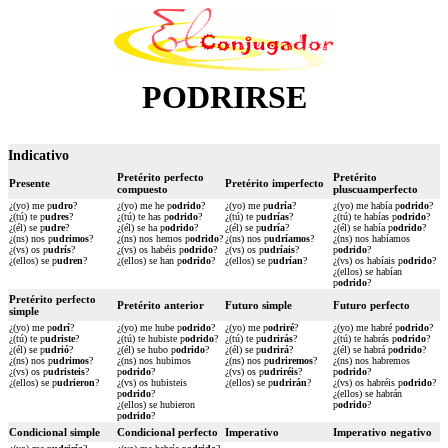
PODRIRSE
Indicativo
Pretérito perfecto
Pretérito
Presente
Pretérito imperfecto
compuesto
pluscuamperfecto
¿(yo) me p
udro
?
¿(yo) me he p
odrido
?
¿(yo) me p
udría
?
¿(yo) me había p
odrido
?
¿(tú) te p
udres
?
¿(tú) te has p
odrido
?
¿(tú) te p
udrías
?
¿(tú) te habías p
odrido
?
¿(él) se p
udre
?
¿(él) se ha p
odrido
?
¿(él) se p
udría
?
¿(él) se había p
odrido
?
¿(ns) nos p
udrimos
?
¿(ns) nos hemos p
odrido
?
¿(ns) nos p
udríamos
?
¿(ns) nos habíamos
¿(vs) os p
udrís
?
¿(vs) os habéis p
odrido
?
¿(vs) os p
udríais
?
p
odrido
?
¿(ellos) se p
udren
?
¿(ellos) se han p
odrido
?
¿(ellos) se p
udrían
?
¿(vs) os habíais p
odrido
?
¿(ellos) se habían
p
odrido
?
Pretérito perfecto
Pretérito anterior
Futuro simple
Futuro perfecto
simple
¿(yo) me p
odrí
?
¿(yo) me hube p
odrido
?
¿(yo) me p
odriré
?
¿(yo) me habré p
odrido
?
¿(tú) te p
udriste
?
¿(tú) te hubiste p
odrido
?
¿(tú) te p
udrirás
?
¿(tú) te habrás p
odrido
?
¿(él) se p
udrió
?
¿(él) se hubo p
odrido
?
¿(él) se p
udrirá
?
¿(él) se habrá p
odrido
?
¿(ns) nos p
udrimos
?
¿(ns) nos hubimos
¿(ns) nos p
udriremos
?
¿(ns) nos habremos
¿(vs) os p
udristeis
?
p
odrido
?
¿(vs) os p
udriréis
?
p
odrido
?
¿(ellos) se p
udrieron
?
¿(vs) os hubisteis
¿(ellos) se p
udrirán
?
¿(vs) os habréis p
odrido
?
p
odrido
?
¿(ellos) se habrán
¿(ellos) se hubieron
p
odrido
?
p
odrido
?
Condicional simple
Condicional perfecto
Imperativo
Imperativo negativo