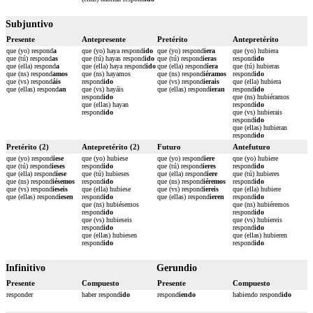
Subjuntivo
Presente
Antepresente
Pretérito
Antepretérito
que (yo) respond
a
que (yo) haya respond
ido
que (yo) respond
iera
que (yo) hubiera
que (tú) respond
as
que (tú) hayas respond
ido
que (tú) respond
ieras
respond
ido
que (ella) respond
a
que (ella) haya respond
ido
que (ella) respond
iera
que (tú) hubieras
que (ns) respond
amos
que (ns) hayamos
que (ns) respond
iéramos
respond
ido
que (vs) respond
áis
respond
ido
que (vs) respond
ierais
que (ella) hubiera
que (ellas) respond
an
que (vs) hayáis
que (ellas) respond
ieran
respond
ido
respond
ido
que (ns) hubiéramos
que (ellas) hayan
respond
ido
respond
ido
que (vs) hubierais
respond
ido
que (ellas) hubieran
respond
ido
Pretérito (2)
Antepretérito (2)
Futuro
Antefuturo
que (yo) respond
iese
que (yo) hubiese
que (yo) respond
iere
que (yo) hubiere
que (tú) respond
ieses
respond
ido
que (tú) respond
ieres
respond
ido
que (ella) respond
iese
que (tú) hubieses
que (ella) respond
iere
que (tú) hubieres
que (ns) respond
iésemos
respond
ido
que (ns) respond
iéremos
respond
ido
que (vs) respond
ieseis
que (ella) hubiese
que (vs) respond
iereis
que (ella) hubiere
que (ellas) respond
iesen
respond
ido
que (ellas) respond
ieren
respond
ido
que (ns) hubiésemos
que (ns) hubiéremos
respond
ido
respond
ido
que (vs) hubieseis
que (vs) hubiereis
respond
ido
respond
ido
que (ellas) hubiesen
que (ellas) hubieren
respond
ido
respond
ido
Infinitivo
Gerundio
Presente
Compuesto
Presente
Compuesto
responder
haber respond
ido
respond
iendo
habiendo respond
ido