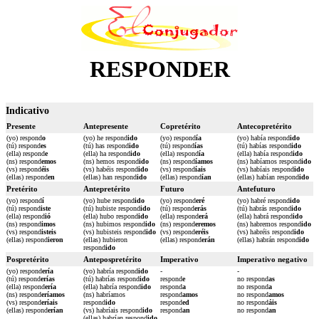
RESPONDER
Indicativo
Presente
Antepresente
Copretérito
Antecopretérito
(yo) respond
o
(yo) he respond
ido
(yo) respond
ía
(yo) había respond
ido
(tú) respond
es
(tú) has respond
ido
(tú) respond
ías
(tú) habías respond
ido
(ella) respond
e
(ella) ha respond
ido
(ella) respond
ía
(ella) había respond
ido
(ns) respond
emos
(ns) hemos respond
ido
(ns) respond
íamos
(ns) habíamos respond
ido
(vs) respond
éis
(vs) habéis respond
ido
(vs) respond
íais
(vs) habíais respond
ido
(ellas) respond
en
(ellas) han respond
ido
(ellas) respond
ían
(ellas) habían respond
ido
Pretérito
Antepretérito
Futuro
Antefuturo
(yo) respond
í
(yo) hube respond
ido
(yo) respond
eré
(yo) habré respond
ido
(tú) respond
iste
(tú) hubiste respond
ido
(tú) respond
erás
(tú) habrás respond
ido
(ella) respond
ió
(ella) hubo respond
ido
(ella) respond
erá
(ella) habrá respond
ido
(ns) respond
imos
(ns) hubimos respond
ido
(ns) respond
eremos
(ns) habremos respond
ido
(vs) respond
isteis
(vs) hubisteis respond
ido
(vs) respond
eréis
(vs) habréis respond
ido
(ellas) respond
ieron
(ellas) hubieron
(ellas) respond
erán
(ellas) habrán respond
ido
respond
ido
Pospretérito
Antepospretérito
Imperativo
Imperativo negativo
(yo) respond
ería
(yo) habría respond
ido
-
-
(tú) respond
erías
(tú) habrías respond
ido
respond
e
no respond
as
(ella) respond
ería
(ella) habría respond
ido
respond
a
no respond
a
(ns) respond
eríamos
(ns) habríamos
respond
amos
no respond
amos
(vs) respond
eríais
respond
ido
respond
ed
no respond
áis
(ellas) respond
erían
(vs) habríais respond
ido
respond
an
no respond
an
(ellas) habrían respond
ido