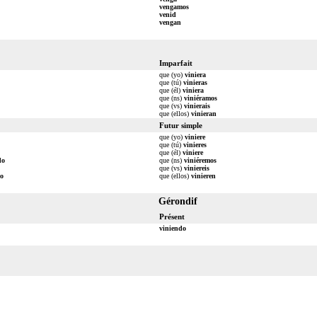
vengamos
venid
vengan
Imparfait
que (yo)
viniera
que (tú)
vinieras
que (él)
viniera
que (ns)
viniéramos
que (vs)
vinierais
que (ellos)
vinieran
Futur simple
que (yo)
viniere
que (tú)
vinieres
que (él)
viniere
do
que (ns)
viniéremos
que (vs)
viniereis
do
que (ellos)
vinieren
Gérondif
Présent
viniendo