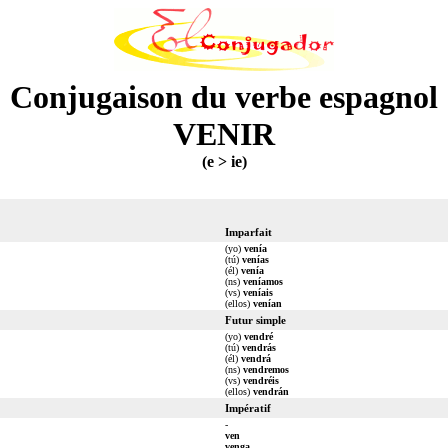
Conjugaison du verbe espagnol
VENIR
(e > ie)
Imparfait
(yo)
venía
(tú)
venías
(él)
venía
(ns)
veníamos
(vs)
veníais
(ellos)
venían
Futur simple
(yo)
vendré
(tú)
vendrás
(él)
vendrá
(ns)
vendremos
(vs)
vendréis
(ellos)
vendrán
Impératif
-
ven
venga