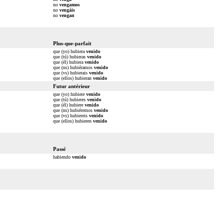
no
vengamos
no
vengáis
no
vengan
Plus-que-parfait
que (yo) hubiera
venido
que (tú) hubieras
venido
que (él) hubiera
venido
que (ns) hubiéramos
venido
que (vs) hubierais
venido
que (ellos) hubieran
venido
Futur antérieur
que (yo) hubiere
venido
que (tú) hubieres
venido
que (él) hubiere
venido
que (ns) hubiéremos
venido
que (vs) hubiereis
venido
que (ellos) hubieren
venido
Passé
habiendo
venido