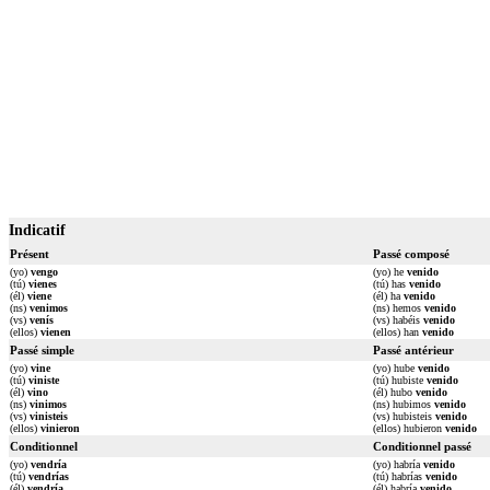
Indicatif
Présent
Passé composé
(yo)
vengo
(yo) he
venido
(tú)
vienes
(tú) has
venido
(él)
viene
(él) ha
venido
(ns)
venimos
(ns) hemos
venido
(vs)
venís
(vs) habéis
venido
(ellos)
vienen
(ellos) han
venido
Passé simple
Passé antérieur
(yo)
vine
(yo) hube
venido
(tú)
viniste
(tú) hubiste
venido
(él)
vino
(él) hubo
venido
(ns)
vinimos
(ns) hubimos
venido
(vs)
vinisteis
(vs) hubisteis
venido
(ellos)
vinieron
(ellos) hubieron
venido
Conditionnel
Conditionnel passé
(yo)
vendría
(yo) habría
venido
(tú)
vendrías
(tú) habrías
venido
(él)
vendría
(él) habría
venido