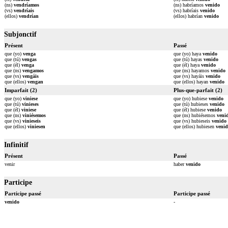
(ns)
vendríamos
(ns) habríamos
venido
(vs)
vendríais
(vs) habríais
venido
(ellos)
vendrían
(ellos) habrían
venido
Subjonctif
Présent
Passé
que (yo)
venga
que (yo) haya
venido
que (tú)
vengas
que (tú) hayas
venido
que (él)
venga
que (él) haya
venido
que (ns)
vengamos
que (ns) hayamos
venido
que (vs)
vengáis
que (vs) hayáis
venido
que (ellos)
vengan
que (ellos) hayan
venido
Imparfait (2)
Plus-que-parfait (2)
que (yo)
viniese
que (yo) hubiese
venido
que (tú)
vinieses
que (tú) hubieses
venido
que (él)
viniese
que (él) hubiese
venido
que (ns)
viniésemos
que (ns) hubiésemos
veni
que (vs)
vinieseis
que (vs) hubieseis
venido
que (ellos)
viniesen
que (ellos) hubiesen
veni
Infinitif
Présent
Passé
venir
haber
venido
Participe
Participe passé
Participe passé
venido
-