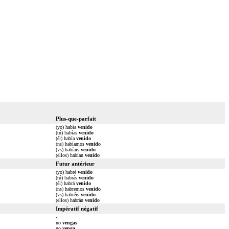
Plus-que-parfait
(yo) había
venido
(tú) habías
venido
(él) había
venido
(ns) habíamos
venido
(vs) habíais
venido
(ellos) habían
venido
Futur antérieur
(yo) habré
venido
(tú) habrás
venido
(él) habrá
venido
(ns) habremos
venido
(vs) habréis
venido
(ellos) habrán
venido
Impératif négatif
-
no
vengas
no
venga