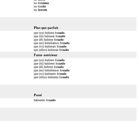
no for
cemos
no for
céis
no f
ue
r
cen
Plus-que-parfait
que (yo) hubiera for
zado
que (tú) hubieras for
zado
que (él) hubiera for
zado
que (ns) hubiéramos for
zado
que (vs) hubierais for
zado
que (ellos) hubieran for
zado
Futur antérieur
que (yo) hubiere for
zado
que (tú) hubieres for
zado
que (él) hubiere for
zado
que (ns) hubiéremos for
zado
que (vs) hubiereis for
zado
que (ellos) hubieren for
zado
Passé
habiendo for
zado