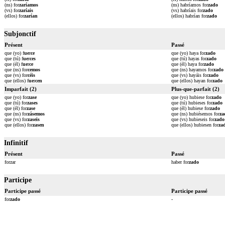
(ns) for
zaríamos
(ns) habríamos for
zado
(vs) for
zaríais
(vs) habríais for
zado
(ellos) for
zarían
(ellos) habrían for
zado
Subjonctif
Présent
Passé
que (yo) f
ue
r
ce
que (yo) haya for
zado
que (tú) f
ue
r
ces
que (tú) hayas for
zado
que (él) f
ue
r
ce
que (él) haya for
zado
que (ns) for
cemos
que (ns) hayamos for
zado
que (vs) for
céis
que (vs) hayáis for
zado
que (ellos) f
ue
r
cen
que (ellos) hayan for
zado
Imparfait (2)
Plus-que-parfait (2)
que (yo) for
zase
que (yo) hubiese for
zado
que (tú) for
zases
que (tú) hubieses for
zado
que (él) for
zase
que (él) hubiese for
zado
que (ns) for
zásemos
que (ns) hubiésemos for
za
que (vs) for
zaseis
que (vs) hubieseis for
zado
que (ellos) for
zasen
que (ellos) hubiesen for
za
Infinitif
Présent
Passé
forzar
haber for
zado
Participe
Participe passé
Participe passé
for
zado
-