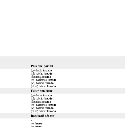
Plus-que-parfait
(yo) había for
zado
(tú) habías for
zado
(él) había for
zado
(ns) habíamos for
zado
(vs) habíais for
zado
(ellos) habían for
zado
Futur antérieur
(yo) habré for
zado
(tú) habrás for
zado
(él) habrá for
zado
(ns) habremos for
zado
(vs) habréis for
zado
(ellos) habrán for
zado
Impératif négatif
-
no f
ue
r
ces
no f
ue
r
ce