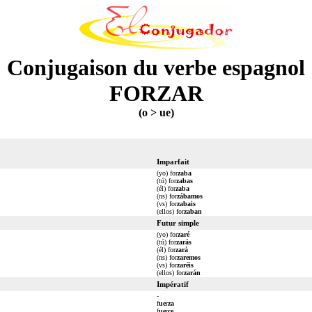
Conjugaison du verbe espagnol
FORZAR
(o > ue)
Imparfait
(yo) for
zaba
(tú) for
zabas
(él) for
zaba
(ns) for
zábamos
(vs) for
zabais
(ellos) for
zaban
Futur simple
(yo) for
zaré
(tú) for
zarás
(él) for
zará
(ns) for
zaremos
(vs) for
zaréis
(ellos) for
zarán
Impératif
-
f
ue
r
za
f
ue
r
ce