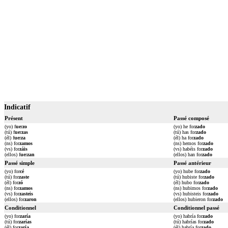
Indicatif
Présent
Passé composé
(yo) f
ue
r
zo
(yo) he for
zado
(tú) f
ue
r
zas
(tú) has for
zado
(él) f
ue
r
za
(él) ha for
zado
(ns) for
zamos
(ns) hemos for
zado
(vs) for
záis
(vs) habéis for
zado
(ellos) f
ue
r
zan
(ellos) han for
zado
Passé simple
Passé antérieur
(yo) for
cé
(yo) hube for
zado
(tú) for
zaste
(tú) hubiste for
zado
(él) for
zó
(él) hubo for
zado
(ns) for
zamos
(ns) hubimos for
zado
(vs) for
zasteis
(vs) hubisteis for
zado
(ellos) for
zaron
(ellos) hubieron for
zado
Conditionnel
Conditionnel passé
(yo) for
zaría
(yo) habría for
zado
(tú) for
zarías
(tú) habrías for
zado
(él) for
zaría
(él) habría for
zado