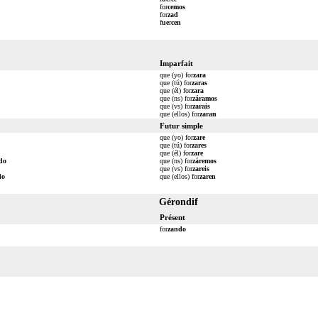
for
cemos
for
zad
f
ue
r
cen
Imparfait
que (yo) for
zara
que (tú) for
zaras
que (él) for
zara
que (ns) for
záramos
que (vs) for
zarais
que (ellos) for
zaran
Futur simple
que (yo) for
zare
que (tú) for
zares
que (él) for
zare
do
que (ns) for
záremos
que (vs) for
zareis
do
que (ellos) for
zaren
Gérondif
Présent
for
zando