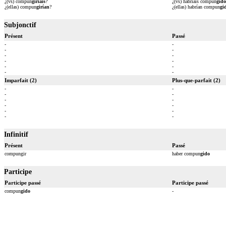
¿(vs) compun
giríais
?
¿(vs) habríais compun
gido
¿(ellas) compun
girían
?
¿(ellas) habrían compun
gi
Subjonctif
Présent
Passé
-
-
-
-
-
-
-
-
-
-
-
-
Imparfait (2)
Plus-que-parfait (2)
-
-
-
-
-
-
-
-
-
-
-
-
Infinitif
Présent
Passé
compungir
haber compun
gido
Participe
Participe passé
Participe passé
compun
gido
-