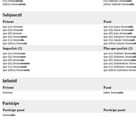
(vs) brome
aríais
(vs) habríais brome
ado
(ellos) brome
arían
(ellos) habrían brome
ado
Subjonctif
Présent
Passé
que (yo) brome
e
que (yo) haya brome
ado
que (tú) brome
es
que (tú) hayas brome
ado
que (él) brome
e
que (él) haya brome
ado
que (ns) brome
emos
que (ns) hayamos brome
a
que (vs) brome
éis
que (vs) hayáis brome
ado
que (ellos) brome
en
que (ellos) hayan brome
ad
Imparfait (2)
Plus-que-parfait (2)
que (yo) brome
ase
que (yo) hubiese brome
ad
que (tú) brome
ases
que (tú) hubieses brome
ad
que (él) brome
ase
que (él) hubiese brome
ado
que (ns) brome
ásemos
que (ns) hubiésemos brom
que (vs) brome
aseis
que (vs) hubieseis brome
a
que (ellos) brome
asen
que (ellos) hubiesen brom
Infinitif
Présent
Passé
bromear
haber brome
ado
Participe
Participe passé
Participe passé
brome
ado
-