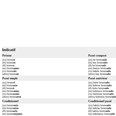
Indicatif
Présent
Passé composé
(yo) brome
o
(yo) he brome
ado
(tú) brome
as
(tú) has brome
ado
(él) brome
a
(él) ha brome
ado
(ns) brome
amos
(ns) hemos brome
ado
(vs) brome
áis
(vs) habéis brome
ado
(ellos) brome
an
(ellos) han brome
ado
Passé simple
Passé antérieur
(yo) brome
é
(yo) hube brome
ado
(tú) brome
aste
(tú) hubiste brome
ado
(él) brome
ó
(él) hubo brome
ado
(ns) brome
amos
(ns) hubimos brome
ado
(vs) brome
asteis
(vs) hubisteis brome
ado
(ellos) brome
aron
(ellos) hubieron brome
ado
Conditionnel
Conditionnel passé
(yo) brome
aría
(yo) habría brome
ado
(tú) brome
arías
(tú) habrías brome
ado
(él) brome
aría
(él) habría brome
ado
(ns) brome
aríamos
(ns) habríamos brome
ado