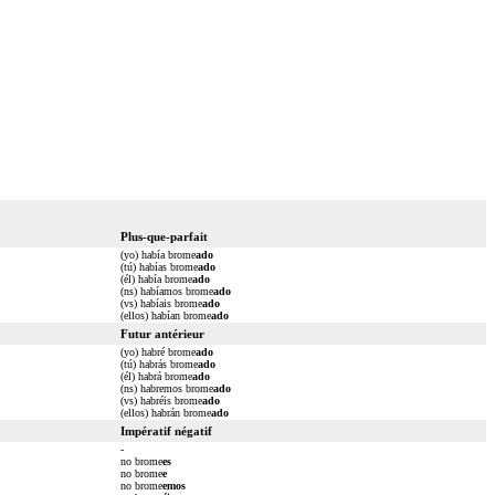
Plus-que-parfait
(yo) había brome
ado
(tú) habías brome
ado
(él) había brome
ado
(ns) habíamos brome
ado
(vs) habíais brome
ado
(ellos) habían brome
ado
Futur antérieur
(yo) habré brome
ado
(tú) habrás brome
ado
(él) habrá brome
ado
(ns) habremos brome
ado
(vs) habréis brome
ado
(ellos) habrán brome
ado
Impératif négatif
-
no brome
es
no brome
e
no brome
emos