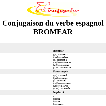
Conjugaison du verbe espagnol
BROMEAR
Imparfait
(yo) brome
aba
(tú) brome
abas
(él) brome
aba
(ns) brome
ábamos
(vs) brome
abais
(ellos) brome
aban
Futur simple
(yo) brome
aré
(tú) brome
arás
(él) brome
ará
(ns) brome
aremos
(vs) brome
aréis
(ellos) brome
arán
Impératif
-
brome
a
brome
e
brome
emos