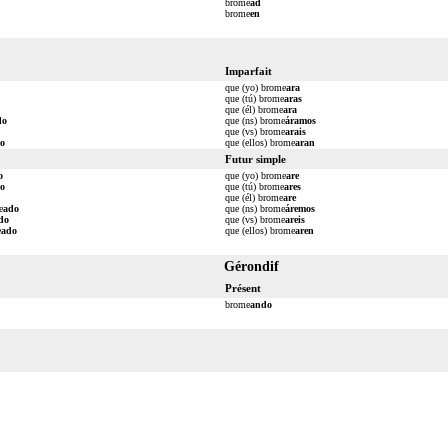
brome
ad
brome
en
Imparfait
que (yo) brome
ara
que (tú) brome
aras
que (él) brome
ara
do
que (ns) brome
áramos
que (vs) brome
arais
o
que (ellos) brome
aran
Futur simple
o
que (yo) brome
are
o
que (tú) brome
ares
que (él) brome
are
e
ado
que (ns) brome
áremos
do
que (vs) brome
areis
e
ado
que (ellos) brome
aren
Gérondif
Présent
brome
ando