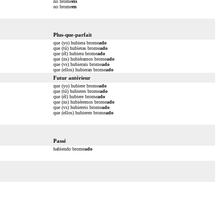
no brome
éis
no brome
en
Plus-que-parfait
que (yo) hubiera brome
ado
que (tú) hubieras brome
ado
que (él) hubiera brome
ado
que (ns) hubiéramos brome
ado
que (vs) hubierais brome
ado
que (ellos) hubieran brome
ado
Futur antérieur
que (yo) hubiere brome
ado
que (tú) hubieres brome
ado
que (él) hubiere brome
ado
que (ns) hubiéremos brome
ado
que (vs) hubiereis brome
ado
que (ellos) hubieren brome
ado
Passé
habiendo brome
ado