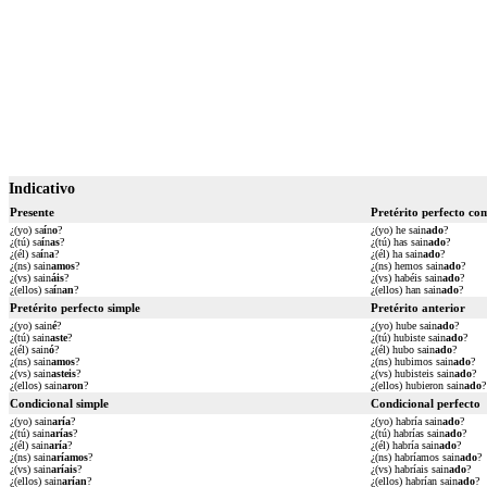
Indicativo
Presente
Pretérito perfecto co
¿(yo) sa
í
n
o
?
¿(yo) he sain
ado
?
¿(tú) sa
í
n
as
?
¿(tú) has sain
ado
?
¿(él) sa
í
n
a
?
¿(él) ha sain
ado
?
¿(ns) sain
amos
?
¿(ns) hemos sain
ado
?
¿(vs) sain
áis
?
¿(vs) habéis sain
ado
?
¿(ellos) sa
í
n
an
?
¿(ellos) han sain
ado
?
Pretérito perfecto simple
Pretérito anterior
¿(yo) sain
é
?
¿(yo) hube sain
ado
?
¿(tú) sain
aste
?
¿(tú) hubiste sain
ado
?
¿(él) sain
ó
?
¿(él) hubo sain
ado
?
¿(ns) sain
amos
?
¿(ns) hubimos sain
ado
?
¿(vs) sain
asteis
?
¿(vs) hubisteis sain
ado
?
¿(ellos) sain
aron
?
¿(ellos) hubieron sain
ado
?
Condicional simple
Condicional perfecto
¿(yo) sain
aría
?
¿(yo) habría sain
ado
?
¿(tú) sain
arías
?
¿(tú) habrías sain
ado
?
¿(él) sain
aría
?
¿(él) habría sain
ado
?
¿(ns) sain
aríamos
?
¿(ns) habríamos sain
ado
?
¿(vs) sain
aríais
?
¿(vs) habríais sain
ado
?
¿(ellos) sain
arían
?
¿(ellos) habrían sain
ado
?