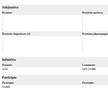
Subjuntivo
Presente
Pretérito perfecto
-
-
-
-
-
-
-
-
-
-
-
-
Pretérito Imperfecto (2)
Pretérito pluscuamper
-
-
-
-
-
-
-
-
-
-
-
-
Infinitivo
Presente
Compuesto
sainar
haber sain
ado
Participio
Participio
Participio
sain
ado
-