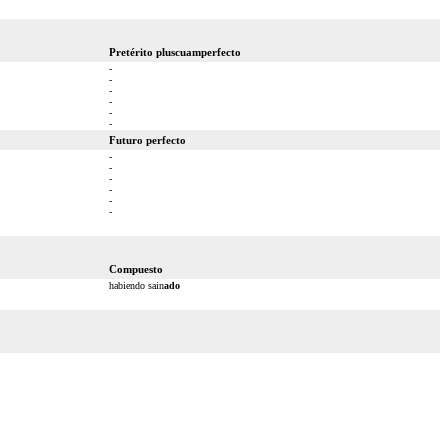
Pretérito pluscuamperfecto
-
-
-
-
-
-
Futuro perfecto
-
-
-
-
-
-
Compuesto
habiendo sain
ado