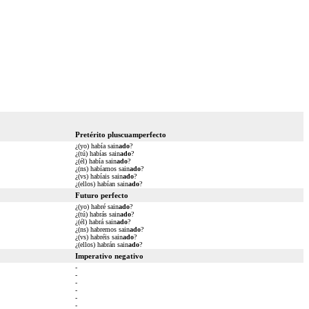
Pretérito pluscuamperfecto
¿(yo) había sain
ado
?
¿(tú) habías sain
ado
?
¿(él) había sain
ado
?
¿(ns) habíamos sain
ado
?
¿(vs) habíais sain
ado
?
¿(ellos) habían sain
ado
?
Futuro perfecto
¿(yo) habré sain
ado
?
¿(tú) habrás sain
ado
?
¿(él) habrá sain
ado
?
¿(ns) habremos sain
ado
?
¿(vs) habréis sain
ado
?
¿(ellos) habrán sain
ado
?
Imperativo negativo
-
-
-
-
-
-