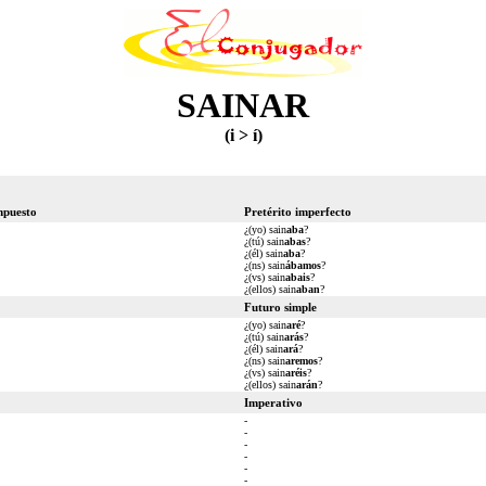
SAINAR
(i > í)
mpuesto
Pretérito imperfecto
¿(yo) sain
aba
?
¿(tú) sain
abas
?
¿(él) sain
aba
?
¿(ns) sain
ábamos
?
¿(vs) sain
abais
?
¿(ellos) sain
aban
?
Futuro simple
¿(yo) sain
aré
?
¿(tú) sain
arás
?
¿(él) sain
ará
?
¿(ns) sain
aremos
?
¿(vs) sain
aréis
?
¿(ellos) sain
arán
?
Imperativo
-
-
-
-
-
-