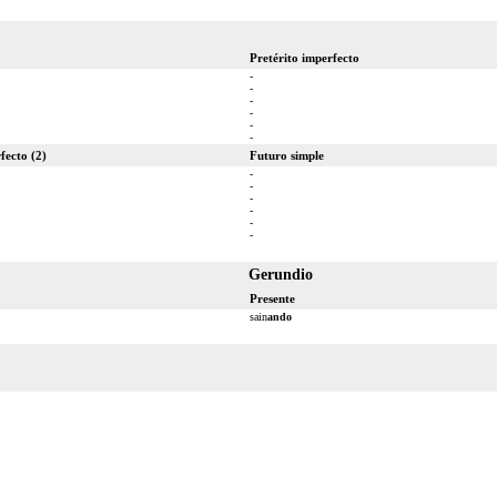
Pretérito imperfecto
-
-
-
-
-
-
fecto (2)
Futuro simple
-
-
-
-
-
-
Gerundio
Presente
sain
ando