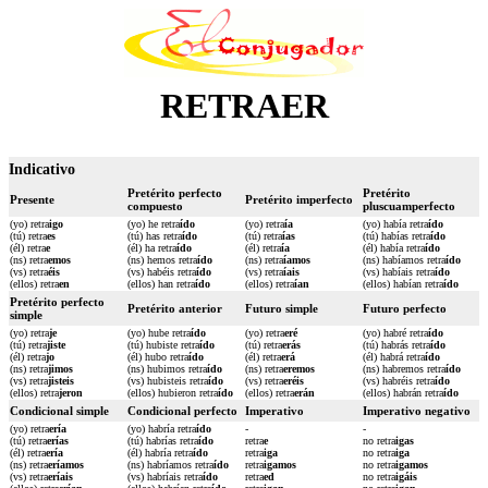
RETRAER
Indicativo
Pretérito perfecto
Pretérito
Presente
Pretérito imperfecto
compuesto
pluscuamperfecto
(yo) retra
igo
(yo) he retra
ído
(yo) retra
ía
(yo) había retra
ído
(tú) retra
es
(tú) has retra
ído
(tú) retra
ías
(tú) habías retra
ído
(él) retra
e
(él) ha retra
ído
(él) retra
ía
(él) había retra
ído
(ns) retra
emos
(ns) hemos retra
ído
(ns) retra
íamos
(ns) habíamos retra
ído
(vs) retra
éis
(vs) habéis retra
ído
(vs) retra
íais
(vs) habíais retra
ído
(ellos) retra
en
(ellos) han retra
ído
(ellos) retra
ían
(ellos) habían retra
ído
Pretérito perfecto
Pretérito anterior
Futuro simple
Futuro perfecto
simple
(yo) retra
je
(yo) hube retra
ído
(yo) retra
eré
(yo) habré retra
ído
(tú) retra
jiste
(tú) hubiste retra
ído
(tú) retra
erás
(tú) habrás retra
ído
(él) retra
jo
(él) hubo retra
ído
(él) retra
erá
(él) habrá retra
ído
(ns) retra
jimos
(ns) hubimos retra
ído
(ns) retra
eremos
(ns) habremos retra
ído
(vs) retra
jisteis
(vs) hubisteis retra
ído
(vs) retra
eréis
(vs) habréis retra
ído
(ellos) retra
jeron
(ellos) hubieron retra
ído
(ellos) retra
erán
(ellos) habrán retra
ído
Condicional simple
Condicional perfecto
Imperativo
Imperativo negativo
(yo) retra
ería
(yo) habría retra
ído
-
-
(tú) retra
erías
(tú) habrías retra
ído
retra
e
no retra
igas
(él) retra
ería
(él) habría retra
ído
retra
iga
no retra
iga
(ns) retra
eríamos
(ns) habríamos retra
ído
retra
igamos
no retra
igamos
(vs) retra
eríais
(vs) habríais retra
ído
retra
ed
no retra
igáis