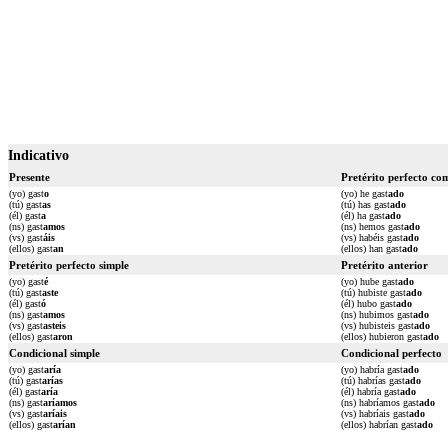
Indicativo
Presente
Pretérito perfecto co
(yo) gast
o
(yo) he gast
ado
(tú) gast
as
(tú) has gast
ado
(él) gast
a
(él) ha gast
ado
(ns) gast
amos
(ns) hemos gast
ado
(vs) gast
áis
(vs) habéis gast
ado
(ellos) gast
an
(ellos) han gast
ado
Pretérito perfecto simple
Pretérito anterior
(yo) gast
é
(yo) hube gast
ado
(tú) gast
aste
(tú) hubiste gast
ado
(él) gast
ó
(él) hubo gast
ado
(ns) gast
amos
(ns) hubimos gast
ado
(vs) gast
asteis
(vs) hubisteis gast
ado
(ellos) gast
aron
(ellos) hubieron gast
ado
Condicional simple
Condicional perfecto
(yo) gast
aría
(yo) habría gast
ado
(tú) gast
arías
(tú) habrías gast
ado
(él) gast
aría
(él) habría gast
ado
(ns) gast
aríamos
(ns) habríamos gast
ado
(vs) gast
aríais
(vs) habríais gast
ado
(ellos) gast
arían
(ellos) habrían gast
ado