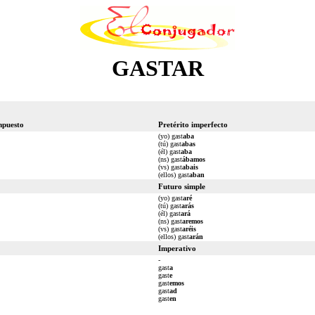
GASTAR
mpuesto
Pretérito imperfecto
(yo) gast
aba
(tú) gast
abas
(él) gast
aba
(ns) gast
ábamos
(vs) gast
abais
(ellos) gast
aban
Futuro simple
(yo) gast
aré
(tú) gast
arás
(él) gast
ará
(ns) gast
aremos
(vs) gast
aréis
(ellos) gast
arán
Imperativo
-
gast
a
gast
e
gast
emos
gast
ad
gast
en