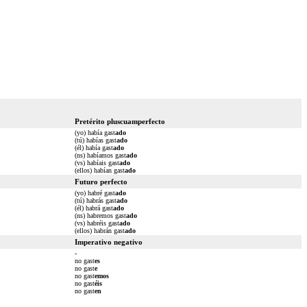
Pretérito pluscuamperfecto
(yo) había gast
ado
(tú) habías gast
ado
(él) había gast
ado
(ns) habíamos gast
ado
(vs) habíais gast
ado
(ellos) habían gast
ado
Futuro perfecto
(yo) habré gast
ado
(tú) habrás gast
ado
(él) habrá gast
ado
(ns) habremos gast
ado
(vs) habréis gast
ado
(ellos) habrán gast
ado
Imperativo negativo
-
no gast
es
no gast
e
no gast
emos
no gast
éis
no gast
en