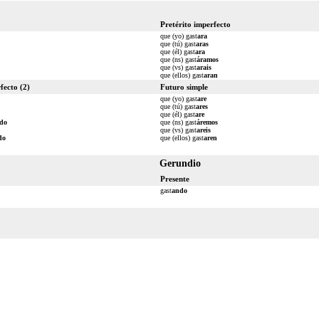
Pretérito imperfecto
que (yo) gast
ara
que (tú) gast
aras
que (él) gast
ara
que (ns) gast
áramos
que (vs) gast
arais
que (ellos) gast
aran
fecto (2)
Futuro simple
que (yo) gast
are
que (tú) gast
ares
que (él) gast
are
do
que (ns) gast
áremos
que (vs) gast
areis
do
que (ellos) gast
aren
Gerundio
Presente
gast
ando