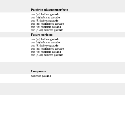
Pretérito pluscuamperfecto
que (yo) hubiera gast
ado
que (tú) hubieras gast
ado
que (él) hubiera gast
ado
que (ns) hubiéramos gast
ado
que (vs) hubierais gast
ado
que (ellos) hubieran gast
ado
Futuro perfecto
que (yo) hubiere gast
ado
que (tú) hubieres gast
ado
que (él) hubiere gast
ado
que (ns) hubiéremos gast
ado
que (vs) hubiereis gast
ado
que (ellos) hubieren gast
ado
Compuesto
habiendo gast
ado