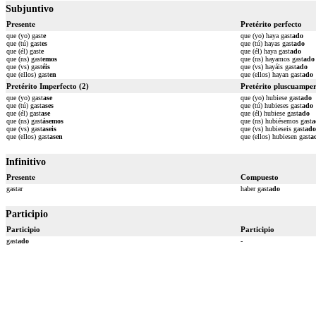
Subjuntivo
Presente
Pretérito perfecto
que (yo) gast
e
que (yo) haya gast
ado
que (tú) gast
es
que (tú) hayas gast
ado
que (él) gast
e
que (él) haya gast
ado
que (ns) gast
emos
que (ns) hayamos gast
ado
que (vs) gast
éis
que (vs) hayáis gast
ado
que (ellos) gast
en
que (ellos) hayan gast
ado
Pretérito Imperfecto (2)
Pretérito pluscuamper
que (yo) gast
ase
que (yo) hubiese gast
ado
que (tú) gast
ases
que (tú) hubieses gast
ado
que (él) gast
ase
que (él) hubiese gast
ado
que (ns) gast
ásemos
que (ns) hubiésemos gast
a
que (vs) gast
aseis
que (vs) hubieseis gast
ado
que (ellos) gast
asen
que (ellos) hubiesen gast
a
Infinitivo
Presente
Compuesto
gastar
haber gast
ado
Participio
Participio
Participio
gast
ado
-