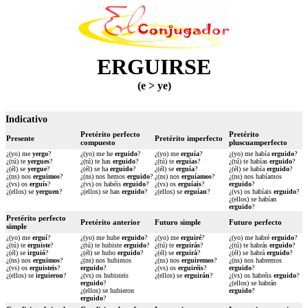
ERGUIRSE
(e > ye)
Indicativo
Pretérito perfecto
Pretérito
Presente
Pretérito imperfecto
compuesto
pluscuamperfecto
¿(yo) me
yergo
?
¿(yo) me he
erguido
?
¿(yo) me
erguía
?
¿(yo) me había
erguido
?
¿(tú) te
yergues
?
¿(tú) te has
erguido
?
¿(tú) te
erguías
?
¿(tú) te habías
erguido
?
¿(él) se
yergue
?
¿(él) se ha
erguido
?
¿(él) se
erguía
?
¿(él) se había
erguido
?
¿(ns) nos
erguimos
?
¿(ns) nos hemos
erguido
?
¿(ns) nos
erguíamos
?
¿(ns) nos habíamos
¿(vs) os
erguís
?
¿(vs) os habéis
erguido
?
¿(vs) os
erguíais
?
erguido
?
¿(ellos) se
yerguen
?
¿(ellos) se han
erguido
?
¿(ellos) se
erguían
?
¿(vs) os habíais
erguido
?
¿(ellos) se habían
erguido
?
Pretérito perfecto
Pretérito anterior
Futuro simple
Futuro perfecto
simple
¿(yo) me
erguí
?
¿(yo) me hube
erguido
?
¿(yo) me
erguiré
?
¿(yo) me habré
erguido
?
¿(tú) te
erguiste
?
¿(tú) te hubiste
erguido
?
¿(tú) te
erguirás
?
¿(tú) te habrás
erguido
?
¿(él) se
irguió
?
¿(él) se hubo
erguido
?
¿(él) se
erguirá
?
¿(él) se habrá
erguido
?
¿(ns) nos
erguimos
?
¿(ns) nos hubimos
¿(ns) nos
erguiremos
?
¿(ns) nos habremos
¿(vs) os
erguisteis
?
erguido
?
¿(vs) os
erguiréis
?
erguido
?
¿(ellos) se
irguieron
?
¿(vs) os hubisteis
¿(ellos) se
erguirán
?
¿(vs) os habréis
erguido
?
erguido
?
¿(ellos) se habrán
¿(ellos) se hubieron
erguido
?
erguido
?