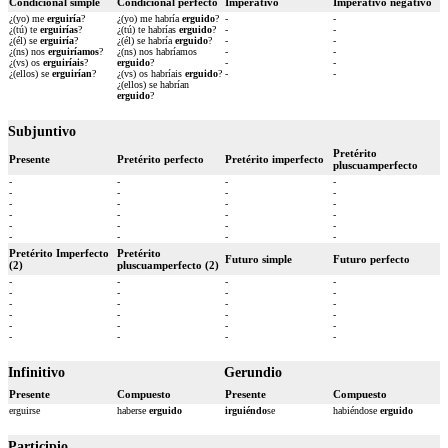
Condicional simple
Condicional perfecto
Imperativo
Imperativo negativo
¿(yo) me
erguiría
?
¿(yo) me habría
erguido
?
-
-
¿(tú) te
erguirías
?
¿(tú) te habrías
erguido
?
-
-
¿(él) se
erguiría
?
¿(él) se habría
erguido
?
-
-
¿(ns) nos
erguiríamos
?
¿(ns) nos habríamos
-
-
¿(vs) os
erguiríais
?
erguido
?
-
-
¿(ellos) se
erguirían
?
¿(vs) os habríais
erguido
?
-
-
¿(ellos) se habrían
erguido
?
Subjuntivo
Pretérito
Presente
Pretérito perfecto
Pretérito imperfecto
pluscuamperfecto
-
-
-
-
-
-
-
-
-
-
-
-
-
-
-
-
-
-
-
-
-
-
-
-
Pretérito Imperfecto
Pretérito
Futuro simple
Futuro perfecto
(2)
pluscuamperfecto (2)
-
-
-
-
-
-
-
-
-
-
-
-
-
-
-
-
-
-
-
-
-
-
-
-
Infinitivo
Gerundio
Presente
Compuesto
Presente
Compuesto
erguirse
haberse
erguido
irguiéndo
se
habiéndose
erguido
Participio