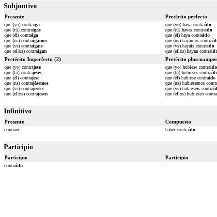
Subjuntivo
Presente
Pretérito perfecto
que (yo) contra
iga
que (yo) haya contra
ído
que (tú) contra
igas
que (tú) hayas contra
ído
que (él) contra
iga
que (él) haya contra
ído
que (ns) contra
igamos
que (ns) hayamos contra
íd
que (vs) contra
igáis
que (vs) hayáis contra
ído
que (ellos) contra
igan
que (ellos) hayan contra
íd
Pretérito Imperfecto (2)
Pretérito pluscuamper
que (yo) contra
jese
que (yo) hubiese contra
ído
que (tú) contra
jeses
que (tú) hubieses contra
íd
que (él) contra
jese
que (él) hubiese contra
ído
que (ns) contra
jésemos
que (ns) hubiésemos contr
que (vs) contra
jeseis
que (vs) hubieseis contra
í
que (ellos) contra
jesen
que (ellos) hubiesen contra
Infinitivo
Presente
Compuesto
contraer
haber contra
ído
Participio
Participio
Participio
contra
ído
-