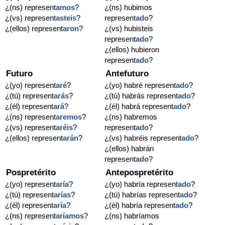
¿(ns) represent
amos
?
¿(ns) hubimos
¿(vs) represent
asteis
?
represent
ado
?
¿(ellos) represent
aron
?
¿(vs) hubisteis
represent
ado
?
¿(ellos) hubieron
represent
ado
?
Futuro
Antefuturo
¿(yo) represent
aré
?
¿(yo) habré represent
ado
?
¿(tú) represent
arás
?
¿(tú) habrás represent
ado
?
¿(él) represent
ará
?
¿(él) habrá represent
ado
?
¿(ns) represent
aremos
?
¿(ns) habremos
¿(vs) represent
aréis
?
represent
ado
?
¿(ellos) represent
arán
?
¿(vs) habréis represent
ado
?
¿(ellos) habrán
represent
ado
?
Pospretérito
Antepospretérito
¿(yo) represent
aría
?
¿(yo) habría represent
ado
?
¿(tú) represent
arías
?
¿(tú) habrías represent
ado
?
¿(él) represent
aría
?
¿(él) habría represent
ado
?
¿(ns) represent
aríamos
?
¿(ns) habríamos