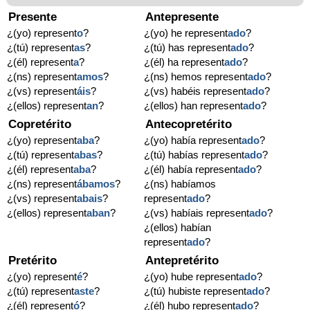
Presente
Antepresente
¿(yo) represent
o
?
¿(yo) he represent
ado
?
¿(tú) represent
as
?
¿(tú) has represent
ado
?
¿(él) represent
a
?
¿(él) ha represent
ado
?
¿(ns) represent
amos
?
¿(ns) hemos represent
ado
?
¿(vs) represent
áis
?
¿(vs) habéis represent
ado
?
¿(ellos) represent
an
?
¿(ellos) han represent
ado
?
Copretérito
Antecopretérito
¿(yo) represent
aba
?
¿(yo) había represent
ado
?
¿(tú) represent
abas
?
¿(tú) habías represent
ado
?
¿(él) represent
aba
?
¿(él) había represent
ado
?
¿(ns) represent
ábamos
?
¿(ns) habíamos
¿(vs) represent
abais
?
represent
ado
?
¿(ellos) represent
aban
?
¿(vs) habíais represent
ado
?
¿(ellos) habían
represent
ado
?
Pretérito
Antepretérito
¿(yo) represent
é
?
¿(yo) hube represent
ado
?
¿(tú) represent
aste
?
¿(tú) hubiste represent
ado
?
¿(él) represent
ó
?
¿(él) hubo represent
ado
?