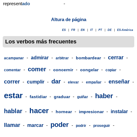
represent
ado
-
Altura de página
ES
|
FR
|
EN
|
IT
|
PT
|
DE
|
ES-América
Los verbos más frecuentes
cerrar
-
admirar
-
-
-
-
bombardear
acampanar
arbitrar
comer
-
-
-
-
-
concernir
congelar
comentar
copiar
dar
correr
enseñar
-
cumplir
-
-
-
-
-
elevar
empañar
estar
haber
-
-
-
-
-
fastidiar
graduar
guiñar
hacer
hablar
-
-
-
-
instalar
-
hornear
impresionar
poder
llamar
-
marcar
-
-
-
-
podrir
proseguir