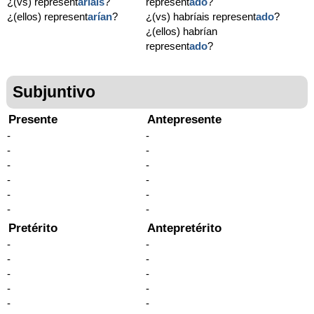
¿(vs) represent
aríais
?
represent
ado
?
¿(ellos) represent
arían
?
¿(vs) habríais represent
ado
?
¿(ellos) habrían
represent
ado
?
Subjuntivo
Presente
Antepresente
-
-
-
-
-
-
-
-
-
-
-
-
Pretérito
Antepretérito
-
-
-
-
-
-
-
-
-
-