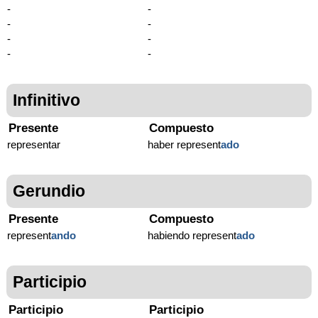
-
-
-
-
-
-
-
-
Infinitivo
Presente
Compuesto
representar
haber represent
ado
Gerundio
Presente
Compuesto
represent
ando
habiendo represent
ado
Participio
Participio
Participio